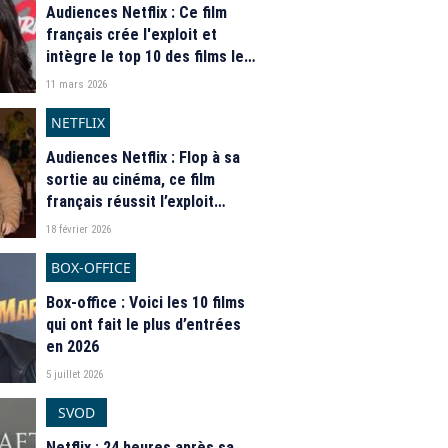
Audiences Netflix : Ce film
français crée l'exploit et
intègre le top 10 des films les
plus vus dans le monde
11 mars 2026
NETFLIX
Audiences Netflix : Flop à sa
sortie au cinéma, ce film
français réussit l’exploit
d’intégrer le top 10 mondial
18 février 2026
BOX-OFFICE
Box-office : Voici les 10 films
qui ont fait le plus d’entrées
en 2026
5 juillet 2026
SVOD
Netflix : 24 heures après sa