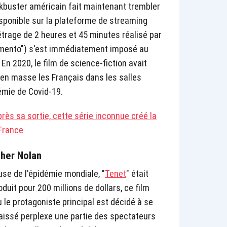
ckbuster américain fait maintenant trembler
isponible sur la plateforme de streaming
étrage de 2 heures et 45 minutes réalisé par
emento") s'est immédiatement imposé au
n 2020, le film de science-fiction avait
r en masse les Français dans les salles
émie de Covid-19.
près sa sortie, cette série inconnue créé la
 France
pher Nolan
se de l'épidémie mondiale, "
Tenet
" était
duit pour 200 millions de dollars, ce film
ù le protagoniste principal est décidé à se
laissé perplexe une partie des spectateurs