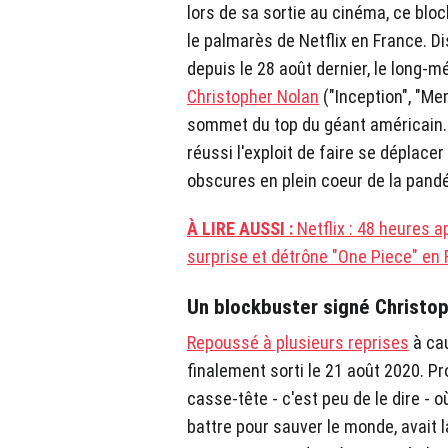
lors de sa sortie au cinéma, ce blo
le palmarès de Netflix en France. D
depuis le 28 août dernier, le long-m
Christopher Nolan
("Inception", "M
sommet du top du géant américain. E
réussi l'exploit de faire se déplace
obscures en plein coeur de la pand
À LIRE AUSSI :
Netflix : 48 heures a
surprise et détrône "One Piece" en
Un blockbuster signé Christo
Repoussé à plusieurs reprises
à cau
finalement sorti le 21 août 2020. Pro
casse-tête - c'est peu de le dire - o
battre pour sauver le monde, avait 