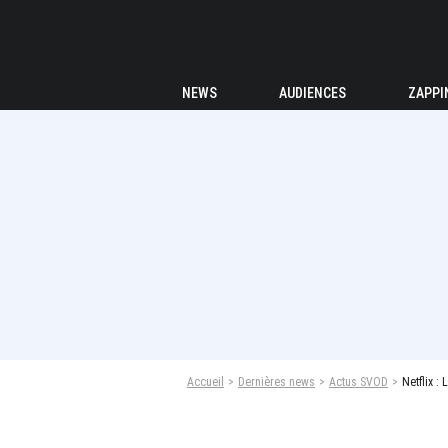
NEWS
AUDIENCES
ZAPPI
Accueil
Dernières news
Actus SVOD
Netflix :