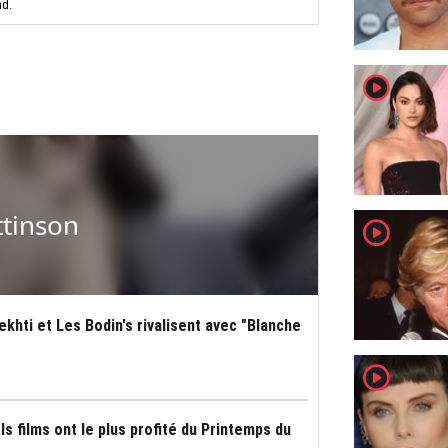
nd.
player2
ttinson
player2
ekhti et Les Bodin's rivalisent avec "Blanche
player2
ls films ont le plus profité du Printemps du