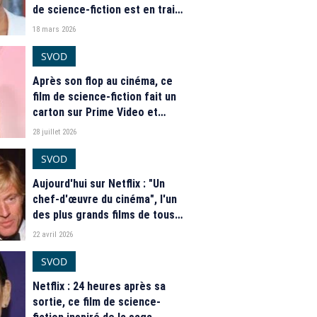
de science-fiction est en train
de devenir un phénomène
18 mars 2026
mondial
SVOD
Après son flop au cinéma, ce
film de science-fiction fait un
carton sur Prime Video et
domine le Top mondial
28 juillet 2026
SVOD
Aujourd'hui sur Netflix : "Un
chef-d'œuvre du cinéma", l'un
des plus grands films de tous
les temps débarque
22 avril 2026
SVOD
Netflix : 24 heures après sa
sortie, ce film de science-