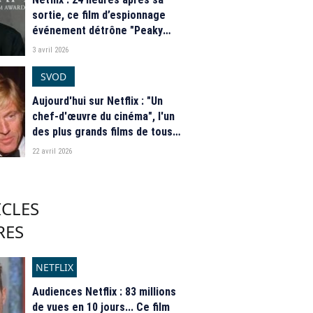
sortie, ce film d’espionnage
événement détrône "Peaky
Blinders" au sommet du top
3 avril 2026
mondial
SVOD
Aujourd'hui sur Netflix : "Un
chef-d'œuvre du cinéma", l'un
des plus grands films de tous
les temps débarque
22 avril 2026
ICLES
RES
NETFLIX
Audiences Netflix : 83 millions
de vues en 10 jours... Ce film