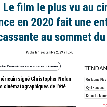
: Le film le plus vu au 
nce en 2020 fait une en
cassante au sommet du
Publié le 1 septembre 2023 à 16:40
outez Puremédias à vos sources préférées
TENDAN
méricain signé Christopher Nolan
Guillaume Pley
ts cinématographiques de l'été
Cyril Hanouna
Karine Le Marc
TO