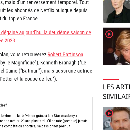
ps, mais d'un renversement temporel. Tout
it les abonnés de Netflix puisque depuis
t du top en France.
dégaine aujourd'hui la deuxième saison de
player2
rée 2023
olan, vous retrouverez
Robert Pattinson
tsby le Magnifique"), Kenneth Branagh ("Le
ael Caine ("Batman"), mais aussi une actrice
otter et la coupe de feu").
LES ART
SIMILAI
chef
player2
e virus de la télévision grâce à la « Star Academy ».
ire son métier. 20 ans plus tard, s’il ne rate (presque) jamais
 une compétition sportive, se passionner pour un