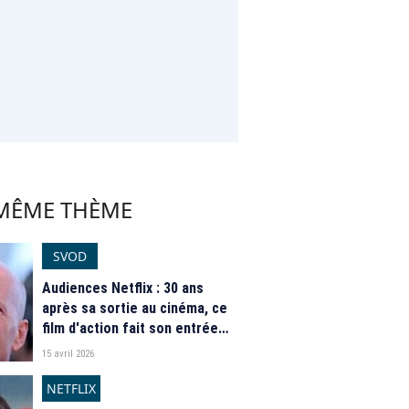
 MÊME THÈME
SVOD
Audiences Netflix : 30 ans
après sa sortie au cinéma, ce
film d'action fait son entrée
dans le top 5 de la plateforme
15 avril 2026
NETFLIX