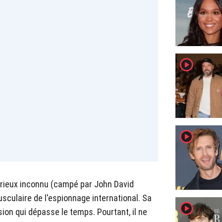
player2
player2
érieux inconnu (campé par John David
usculaire de l'espionnage international. Sa
player2
ion qui dépasse le temps. Pourtant, il ne