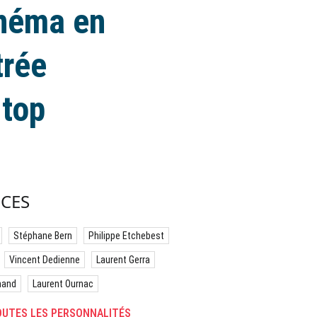
cinéma en
trée
 top
CES
Stéphane Bern
Philippe Etchebest
Vincent Dedienne
Laurent Gerra
hand
Laurent Ournac
UTES LES PERSONNALITÉS