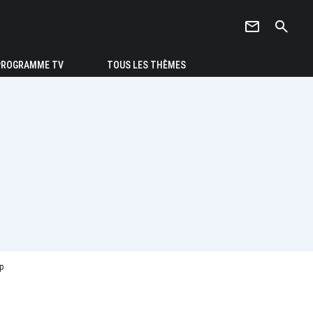
newsletter
search
PROGRAMME TV
TOUS LES THÈMES
op