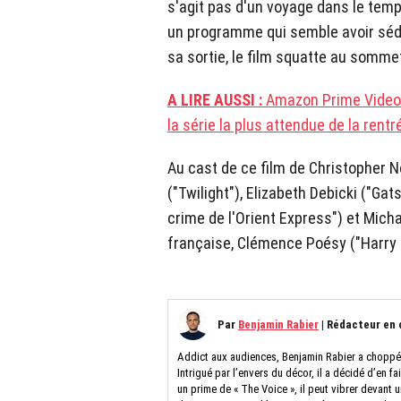
s'agit pas d'un voyage dans le tem
un programme qui semble avoir sédu
sa sortie, le film squatte au somme
A LIRE AUSSI :
Amazon Prime Video 
la série la plus attendue de la rent
Au cast de ce film de Christopher N
("Twilight"), Elizabeth Debicki ("Ga
crime de l'Orient Express") et Mich
française, Clémence Poésy ("Harry P
Par
Benjamin Rabier
|
Rédacteur en 
Addict aux audiences, Benjamin Rabier a choppé l
Intrigué par l’envers du décor, il a décidé d’en fa
un prime de « The Voice », il peut vibrer devant