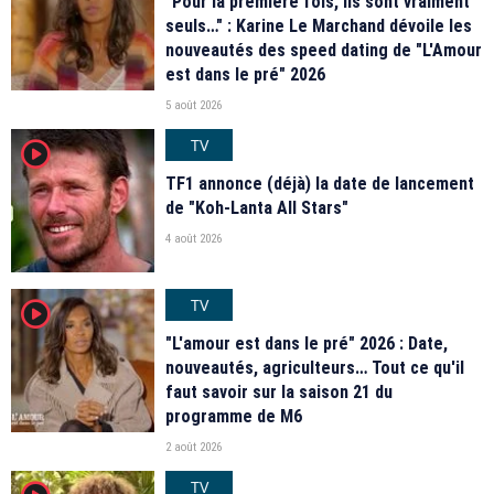
"Pour la première fois, ils sont vraiment
seuls…" : Karine Le Marchand dévoile les
nouveautés des speed dating de "L'Amour
est dans le pré" 2026
5 août 2026
TV
player2
TF1 annonce (déjà) la date de lancement
de "Koh-Lanta All Stars"
4 août 2026
TV
player2
"L'amour est dans le pré" 2026 : Date,
nouveautés, agriculteurs… Tout ce qu'il
faut savoir sur la saison 21 du
programme de M6
2 août 2026
TV