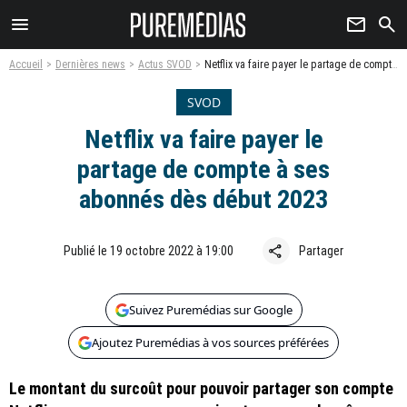
menu
newsletter
search
Accueil
Dernières news
Actus SVOD
Netflix va faire payer le partage de compte à ses abonnés dès début 2023
SVOD
Netflix va faire payer le
partage de compte à ses
abonnés dès début 2023
share
Publié le 19 octobre 2022 à 19:00
Partager
Suivez Puremédias sur Google
Ajoutez Puremédias à vos sources préférées
Le montant du surcoût pour pouvoir partager son compte