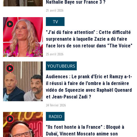
Nathalie Baye sur France 3 ?
21 avril 2026
TV
player2
"J'ai dû faire attention" : Cette difficulté
surprenante à laquelle Zazie a dû faire
face lors de son retour dans "The Voice"
25 avril 2026
YOUTUBEURS
player2
Audiences : Le prank d'Eric et Ramzy a-t-
il réussi à faire de l'ombre à la dernière
vidéo de Squeezie avec Raphaël Quenard
et Jean-Pascal Zadi ?
24 février 2026
RADIO
player2
"Ils font honte à la France" : Bloqué à
Dubaï, Vincent Moscato anime son