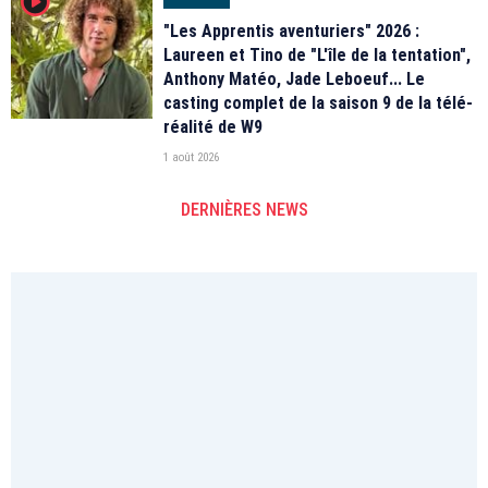
player2
"Les Apprentis aventuriers" 2026 :
Laureen et Tino de "L'île de la tentation",
Anthony Matéo, Jade Leboeuf... Le
casting complet de la saison 9 de la télé-
réalité de W9
1 août 2026
DERNIÈRES NEWS