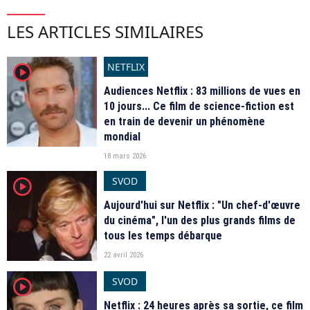
LES ARTICLES SIMILAIRES
NETFLIX
player2
Audiences Netflix : 83 millions de vues en
10 jours... Ce film de science-fiction est
en train de devenir un phénomène
mondial
18 mars 2026
SVOD
player2
Aujourd'hui sur Netflix : "Un chef-d'œuvre
du cinéma", l'un des plus grands films de
tous les temps débarque
22 avril 2026
SVOD
player2
Netflix : 24 heures après sa sortie, ce film