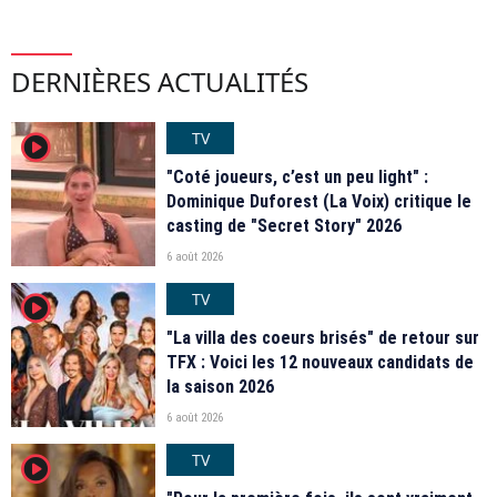
DERNIÈRES ACTUALITÉS
TV
player2
"Coté joueurs, c’est un peu light" :
Dominique Duforest (La Voix) critique le
casting de "Secret Story" 2026
6 août 2026
TV
player2
"La villa des coeurs brisés" de retour sur
TFX : Voici les 12 nouveaux candidats de
la saison 2026
6 août 2026
TV
player2