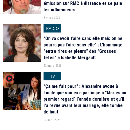
émission sur RMC à distance et se paie
les influenceurs
3 mars 2026
RADIO
"On va devoir faire sans elle mais on ne
pourra pas faire sans elle" : L'hommage
"entre rires et pleurs" des "Grosses
têtes" à Isabelle Mergault
23 mars 2026
TV
player2
"Ça me fait peur" : Alexandre avoue à
Lucile que son ex a participé à "Mariés au
premier regard" l'année dernière et qu'il
l'a revue avant leur mariage, elle tombe
de haut
27 avril 2026