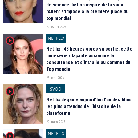
de science-fiction inspiré de la saga
"Alien" s'impose à la première place du
top mondial
20 février 2026
NETFLIX
player2
Netflix : 48 heures après sa sortie, cette
mini-série glaçante assomme la
concurrence et s'installe au sommet du
Top mondial
25 avril 2026
SVOD
player2
Netflix dégaine aujourd'hui l'un des films
les plus attendus de l'histoire de la
plateforme
20 mars 2026
NETFLIX
player2