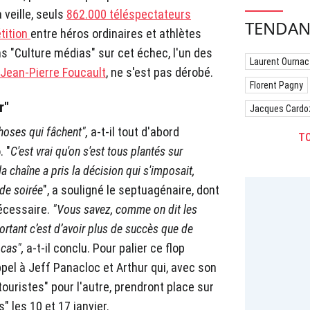
veille, seuls
862.000 téléspectateurs
TENDAN
tition
entre héros ordinaires et athlètes
ns "Culture médias" sur cet échec, l'un des
Laurent Ournac
Jean-Pierre Foucault
, ne s'est pas dérobé.
Florent Pagny
r"
Jacques Cardo
choses qui fâchent",
a-t-il tout d'abord
TO
. "
C'est vrai qu'on s'est tous plantés sur
la chaîne a pris la décision qui s'imposait,
 de soirée
", a souligné le septuagénaire, dont
nécessaire.
"Vous savez, comme on dit les
ortant c’est d’avoir plus de succès que de
 cas",
a-t-il conclu. Pour palier ce flop
ppel à Jeff Panacloc et Arthur qui, avec son
touristes" pour l'autre, prendront place sur
" les 10 et 17 janvier.