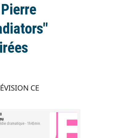
-Pierre
adiators"
irées
LÉVISION CE
0
eu
die dramatique - 1h45min.