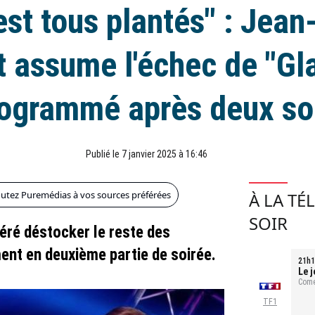
est tous plantés" : Jean
 assume l'échec de "Gl
ogrammé après deux so
Publié le 7 janvier 2025 à 16:46
outez Puremédias à vos sources préférées
À LA TÉ
SOIR
éré déstocker le reste des
ent en deuxième partie de soirée.
21h1
Le j
Comé
TF1