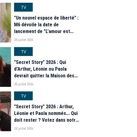
casting complet de la saison 9
de la télé-réalité de W9
TV
"Un nouvel espace de liberté" :
M6 dévoile la date de
lancement de "L'amour est
dans le pré" 2026 et une
28 juillet 2026
grande nouveauté pour Karine
Le Marchand
TV
"Secret Story" 2026 : Qui
d'Arthur, Léonie ou Paola
devrait quitter la Maison des
secrets ce soir ? Les
30 juillet 2026
estimations de notre sondage
TV
"Secret Story" 2026 : Arthur,
Léonie et Paola nommés... Qui
doit rester ? Votez dans notre
sondage
28 juillet 2026