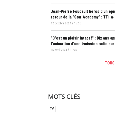
Jean-Pierre Foucault héros d'un épis
retour de la "Star Academy" : TF1 a
12 octobre 2024 à 15:30
"C'est un plaisir intact !" : Dix ans
l'animation d'une émission radio sur
15 avril 2024 à 10:25
TOUS
MOTS CLÉS
TV