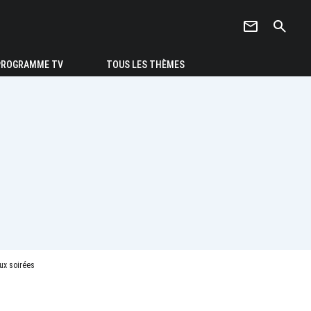
newsletter
search
PROGRAMME TV
TOUS LES THÈMES
ux soirées