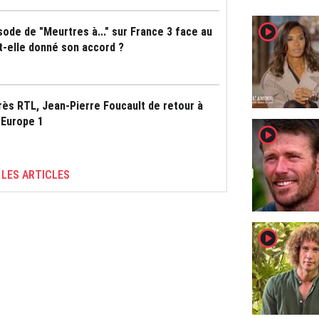
player2
ode de "Meurtres à..." sur France 3 face au
-t-elle donné son accord ?
 après RTL, Jean-Pierre Foucault de retour à
 Europe 1
player2
 LES ARTICLES
player2