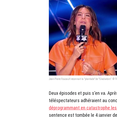
Jean-Pierre Foucault reconnait la "plantade" de "Gladiators". © T
Deux épisodes et puis s'en va. Aprè
téléspectateurs adhéraient au conce
déprogrammant en catastrophe les d
sentence est tombée le 4 janvier de