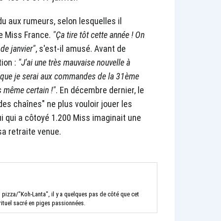
u aux rumeurs, selon lesquelles il
ie Miss France.
"Ça tire tôt cette année ! On
de janvier"
, s'est-il amusé. Avant de
ion :
"J'ai une très mauvaise nouvelle à
e que je serai aux commandes de la 31ème
s même certain !"
. En décembre dernier, le
ndes chaînes"
ne plus vouloir jouer les
ui qui a côtoyé 1.200 Miss imaginait une
sa retraite venue.
 pizza/"Koh-Lanta", il y a quelques pas de côté que cet
rituel sacré en piges passionnées.