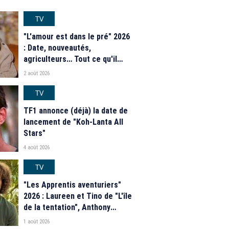
TV
"L'amour est dans le pré" 2026
: Date, nouveautés,
agriculteurs… Tout ce qu'il
faut savoir sur la saison 21 du
2 août 2026
programme de M6
TV
TF1 annonce (déjà) la date de
lancement de "Koh-Lanta All
Stars"
4 août 2026
TV
"Les Apprentis aventuriers"
2026 : Laureen et Tino de "L'île
de la tentation", Anthony
Matéo, Jade Leboeuf... Le
1 août 2026