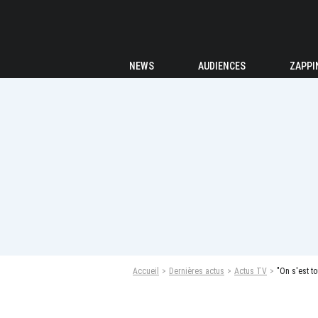
NEWS
AUDIENCES
ZAPPI
Accueil
Dernières actus
Actus TV
"On s'est t