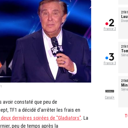
21h1
Laur
évé
Dive
France 2
21h1
Tom
Série
France 3
21h0
Min
F1
Séri
- Ép
Canal+
s avoir constaté que peu de
pt, TF1 a décidé d'arrêter les frais en
T
eux dernières soirées de "Gladiators"
. La
rnier, peu de temps après la