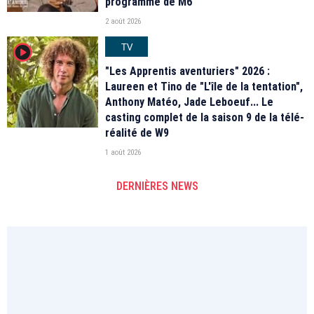
programme de M6
2 août 2026
TV
player2
"Les Apprentis aventuriers" 2026 :
Laureen et Tino de "L'île de la tentation",
Anthony Matéo, Jade Leboeuf... Le
casting complet de la saison 9 de la télé-
réalité de W9
1 août 2026
DERNIÈRES NEWS