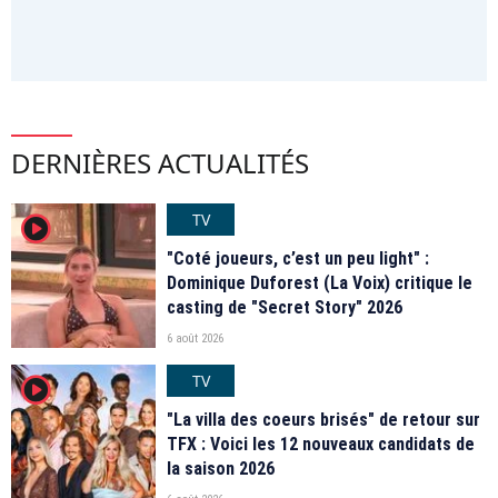
DERNIÈRES ACTUALITÉS
TV
player2
"Coté joueurs, c’est un peu light" :
Dominique Duforest (La Voix) critique le
casting de "Secret Story" 2026
6 août 2026
TV
player2
"La villa des coeurs brisés" de retour sur
TFX : Voici les 12 nouveaux candidats de
la saison 2026