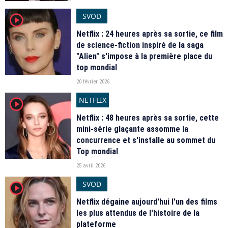
SVOD
player2
Netflix : 24 heures après sa sortie, ce film
de science-fiction inspiré de la saga
"Alien" s'impose à la première place du
top mondial
20 février 2026
NETFLIX
player2
Netflix : 48 heures après sa sortie, cette
mini-série glaçante assomme la
concurrence et s'installe au sommet du
Top mondial
25 avril 2026
SVOD
player2
Netflix dégaine aujourd'hui l'un des films
les plus attendus de l'histoire de la
plateforme