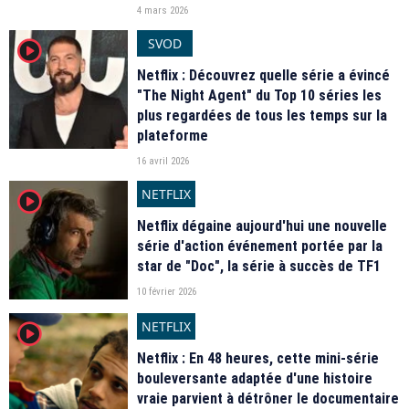
4 mars 2026
SVOD
player2
Netflix : Découvrez quelle série a évincé
"The Night Agent" du Top 10 séries les
plus regardées de tous les temps sur la
plateforme
16 avril 2026
NETFLIX
player2
Netflix dégaine aujourd'hui une nouvelle
série d'action événement portée par la
star de "Doc", la série à succès de TF1
10 février 2026
NETFLIX
player2
Netflix : En 48 heures, cette mini-série
bouleversante adaptée d'une histoire
vraie parvient à détrôner le documentaire