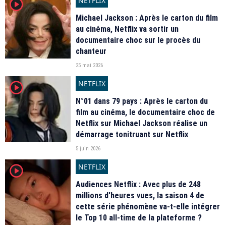
NETFLIX
player2
Michael Jackson : Après le carton du film
au cinéma, Netflix va sortir un
documentaire choc sur le procès du
chanteur
25 mai 2026
NETFLIX
player2
N°01 dans 79 pays : Après le carton du
film au cinéma, le documentaire choc de
Netflix sur Michael Jackson réalise un
démarrage tonitruant sur Netflix
5 juin 2026
NETFLIX
player2
Audiences Netflix : Avec plus de 248
millions d'heures vues, la saison 4 de
cette série phénomène va-t-elle intégrer
le Top 10 all-time de la plateforme ?