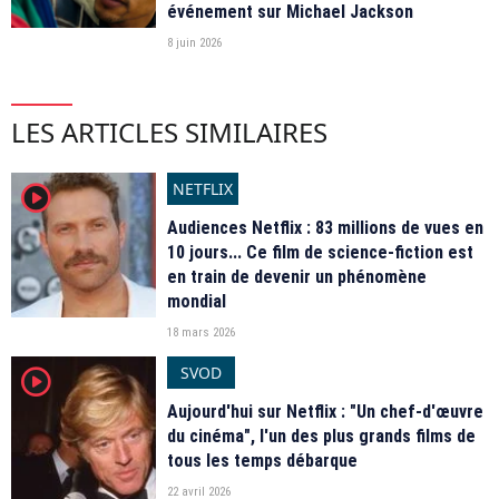
événement sur Michael Jackson
8 juin 2026
LES ARTICLES SIMILAIRES
NETFLIX
player2
Audiences Netflix : 83 millions de vues en
10 jours... Ce film de science-fiction est
en train de devenir un phénomène
mondial
18 mars 2026
SVOD
player2
Aujourd'hui sur Netflix : "Un chef-d'œuvre
du cinéma", l'un des plus grands films de
tous les temps débarque
22 avril 2026