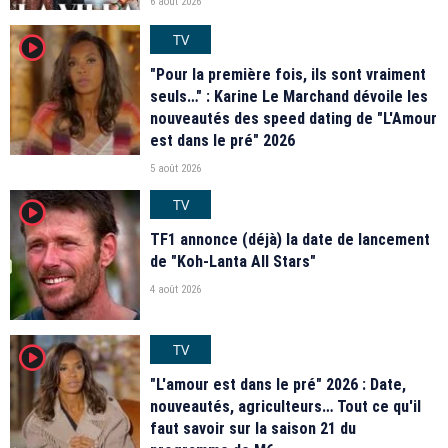
6 août 2026
TV
player2
"Pour la première fois, ils sont vraiment
seuls…" : Karine Le Marchand dévoile les
nouveautés des speed dating de "L'Amour
est dans le pré" 2026
5 août 2026
TV
player2
TF1 annonce (déjà) la date de lancement
de "Koh-Lanta All Stars"
4 août 2026
TV
player2
"L'amour est dans le pré" 2026 : Date,
nouveautés, agriculteurs… Tout ce qu'il
faut savoir sur la saison 21 du