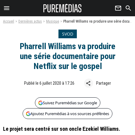
menu
newsletter
search
Accueil
Dernières actus
Musique
Pharrell Williams va produire une série documentaire pour Netflix sur le gospel
SVOD
Pharrell Williams va produire
une série documentaire pour
Netflix sur le gospel
share
Publié le 6 juillet 2020 à 17:26
Partager
Suivez Puremédias sur Google
Ajoutez Puremédias à vos sources préférées
Le projet sera centré sur son oncle Ezekiel Williams.