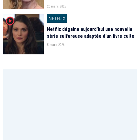
20 mars 2026
NETFLIX
player2
Netflix dégaine aujourd'hui une nouvelle
série sulfureuse adaptée d'un livre culte
5 mars 2026