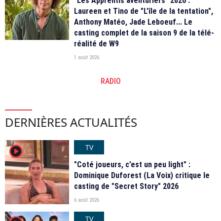
"Les Apprentis aventuriers" 2026 :
Laureen et Tino de "L'île de la tentation",
Anthony Matéo, Jade Leboeuf... Le
casting complet de la saison 9 de la télé-
réalité de W9
1 août 2026
RADIO
DERNIÈRES ACTUALITÉS
TV
player2
"Coté joueurs, c’est un peu light" :
Dominique Duforest (La Voix) critique le
casting de "Secret Story" 2026
6 août 2026
TV