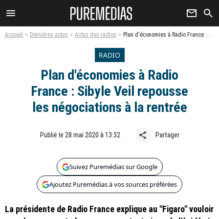
menu
newsletter
search
Accueil
Dernières actus
Actus des radios
Plan d'économies à Radio France : Sibyle Veil repousse les négociations à la rentrée
RADIO
Plan d'économies à Radio
France : Sibyle Veil repousse
les négociations à la rentrée
share
Publié le 28 mai 2020 à 13:32
Partager
Suivez Puremédias sur Google
Ajoutez Puremédias à vos sources préférées
La présidente de Radio France explique au "Figaro" vouloir