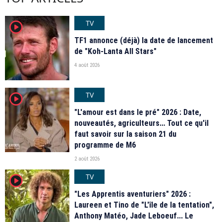
TV
player2
TF1 annonce (déjà) la date de lancement
de "Koh-Lanta All Stars"
4 août 2026
TV
player2
"L'amour est dans le pré" 2026 : Date,
nouveautés, agriculteurs… Tout ce qu'il
faut savoir sur la saison 21 du
programme de M6
2 août 2026
TV
player2
"Les Apprentis aventuriers" 2026 :
Laureen et Tino de "L'île de la tentation",
Anthony Matéo, Jade Leboeuf... Le