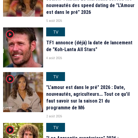
nouveautés des speed dating de "L'Amour
est dans le pré" 2026
5 août 2026
TV
player2
TF1 annonce (déjà) la date de lancement
de "Koh-Lanta All Stars"
4 août 2026
TV
player2
"L'amour est dans le pré" 2026 : Date,
nouveautés, agriculteurs… Tout ce qu'il
faut savoir sur la saison 21 du
programme de M6
2 août 2026
TV
player2