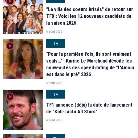
player2
"La villa des coeurs brisés" de retour sur
TFX : Voici les 12 nouveaux candidats de
la saison 2026
6 août 2026
TV
player2
"Pour la première fois, ils sont vraiment
seuls…" : Karine Le Marchand dévoile les
nouveautés des speed dating de "L'Amour
est dans le pré" 2026
5 août 2026
TV
player2
TF1 annonce (déjà) la date de lancement
de "Koh-Lanta All Stars"
4 août 2026