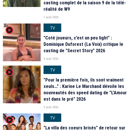
casting complet de la saison 9 de la télé-
réalité de W9
1 août 2026
TV
player2
"Coté joueurs, c’est un peu light" :
Dominique Duforest (La Voix) critique le
casting de "Secret Story" 2026
6 août 2026
TV
player2
"Pour la première fois, ils sont vraiment
seuls…" : Karine Le Marchand dévoile les
nouveautés des speed dating de "L'Amour
est dans le pré" 2026
5 août 2026
TV
player2
"La villa des coeurs brisés" de retour sur