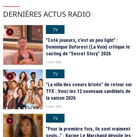
DERNIÈRES ACTUS RADIO
TV
player2
"Coté joueurs, c’est un peu light" :
Dominique Duforest (La Voix) critique le
casting de "Secret Story" 2026
6 août 2026
TV
player2
"La villa des coeurs brisés" de retour sur
TFX : Voici les 12 nouveaux candidats de
la saison 2026
6 août 2026
TV
player2
"Pour la première fois, ils sont vraiment
seuls…" : Karine Le Marchand dévoile les