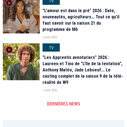
TV
player2
"L'amour est dans le pré" 2026 : Date,
nouveautés, agriculteurs… Tout ce qu'il
faut savoir sur la saison 21 du
programme de M6
2 août 2026
TV
player2
"Les Apprentis aventuriers" 2026 :
Laureen et Tino de "L'île de la tentation",
Anthony Matéo, Jade Leboeuf... Le
casting complet de la saison 9 de la télé-
réalité de W9
1 août 2026
DERNIÈRES NEWS