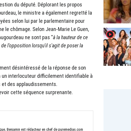
estion du député. Déplorant les propos
urdeau, le ministre a également regretté la
yées selon lui par le parlementaire pour
e le chômage. Selon Jean-Marie Le Guen,
player2
augourdeau ne sont pas "
à la hauteur de ce
de l'opposition lorsqu'il s'agit de poser la
lement désintéressé de la réponse de son
un interlocuteur difficilement identifiable à
s et des applaudissements.
evoir cette séquence surprenante.
tique, Benjamin est rédacteur en chef de puremedias.com