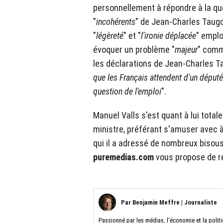
personnellement à répondre à la qu
"
incohérents
" de Jean-Charles Taugo
"
légèreté
" et "
l'ironie déplacée
" emplo
évoquer un problème "
majeur
" comm
les déclarations de Jean-Charles T
que les Français attendent d'un député 
question de l'emploi
".
Manuel Valls s'est quant à lui tota
ministre, préférant s'amuser avec à 
qui il a adressé de nombreux bisou
puremedias.com
vous propose de r
Par
Benjamin Meffre
|
Journaliste
Passionné par les médias, l’économie et la poli