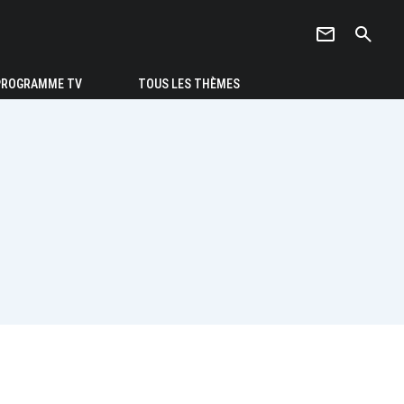
newsletter
search
PROGRAMME TV
TOUS LES THÈMES