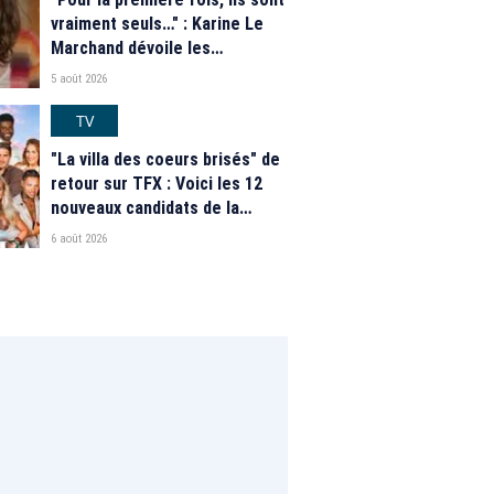
vraiment seuls…" : Karine Le
Marchand dévoile les
nouveautés des speed dating
5 août 2026
de "L'Amour est dans le pré"
2026
TV
"La villa des coeurs brisés" de
retour sur TFX : Voici les 12
nouveaux candidats de la
saison 2026
6 août 2026