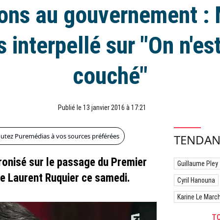
ons au gouvernement :
s interpellé sur "On n'es
couché"
Publié le 13 janvier 2016 à 17:21
outez Puremédias à vos sources préférées
TENDAN
ironisé sur le passage du Premier
Guillaume Pley
de Laurent Ruquier ce samedi.
Cyril Hanouna
Karine Le Marc
TO