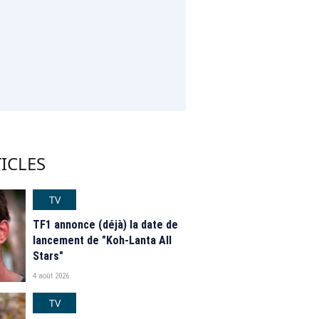
ICLES
TV
TF1 annonce (déjà) la date de
lancement de "Koh-Lanta All
Stars"
4 août 2026
TV