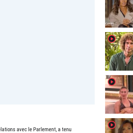
player2
player2
player2
lations avec le Parlement, a tenu