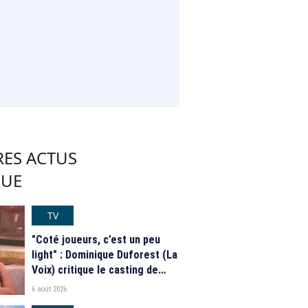
RES ACTUS
QUE
TV
"Coté joueurs, c’est un peu
light" : Dominique Duforest (La
Voix) critique le casting de
"Secret Story" 2026
6 août 2026