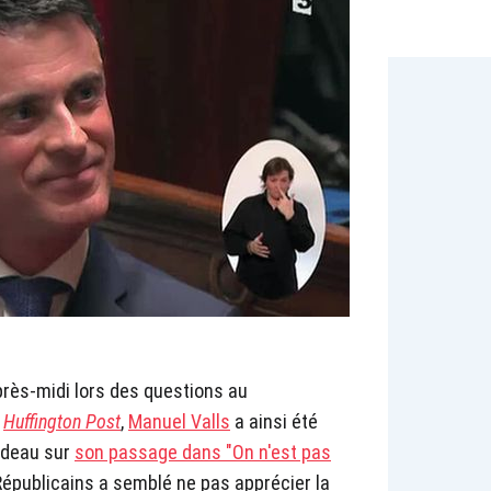
près-midi lors des questions au
e
Huffington Post
,
Manuel Valls
a ainsi été
rdeau sur
son passage dans "On n'est pas
épublicains a semblé ne pas apprécier la