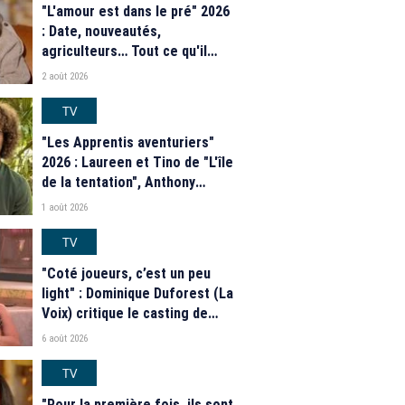
"L'amour est dans le pré" 2026
: Date, nouveautés,
agriculteurs… Tout ce qu'il
faut savoir sur la saison 21 du
2 août 2026
programme de M6
TV
"Les Apprentis aventuriers"
2026 : Laureen et Tino de "L'île
de la tentation", Anthony
Matéo, Jade Leboeuf... Le
1 août 2026
casting complet de la saison 9
de la télé-réalité de W9
TV
"Coté joueurs, c’est un peu
light" : Dominique Duforest (La
Voix) critique le casting de
"Secret Story" 2026
6 août 2026
TV
"Pour la première fois, ils sont