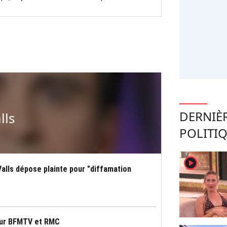
DERNIÈ
lls
POLITI
player2
alls dépose plainte pour "diffamation
pour BFMTV et RMC