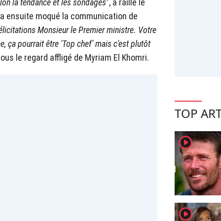
elon la tendance et les sondages
", a raillé le
 a ensuite moqué la communication de
licitations Monsieur le Premier ministre. Votre
, ça pourrait être 'Top chef' mais c'est plutôt
, sous le regard affligé de Myriam El Khomri.
TOP ART
player2
player2