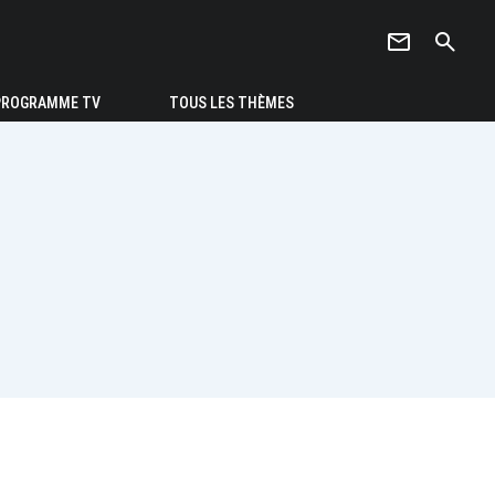
newsletter
search
PROGRAMME TV
TOUS LES THÈMES