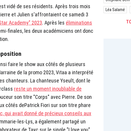
st vidé de ses résidents. Après trois mois
Léa Salamé
ierre et Julien s'affrontaient ce samedi 3
TO
Star Academy" 2023
. Après les
éliminations
mi-finales, les deux académiciens ont donc
tion.
mposition
insi faire le show aux côtés de plusieurs
arraine de la promo 2023, Vitaa a interprété
nes chanteurs. La chanteuse Yseult, dont le
rclass
reste un moment inoubliable de
douceur son titre "Corps" avec Pierre. De son
ux côtés dePatrick Fiori sur son titre phare
c, qui avait donné de précieux conseils aux
ammarie-les-Lys, a également partagé un
borateur de Tayc sur le single "I love you",