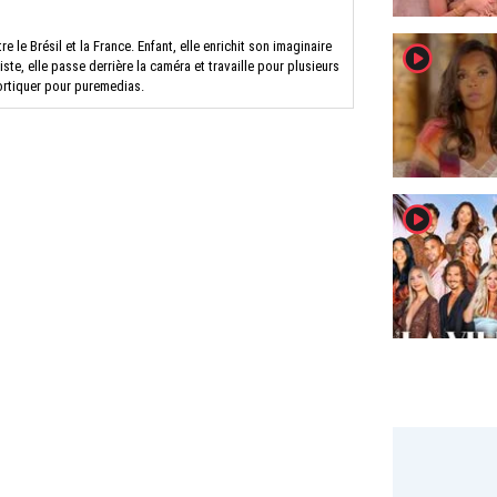
 le Brésil et la France. Enfant, elle enrichit son imaginaire
player2
iste, elle passe derrière la caméra et travaille pour plusieurs
ortiquer pour puremedias.
player2