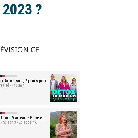
 2023 ?
LÉVISION CE
0
ox ta maison, 7 jours pour
t ranger
réalité - 1h30min.
- Mona et Bastien
0
itaine Marleau
- Pace è
ute
 - Saison 3 - Épisode 4 -
min.