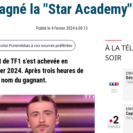
gagné la "Star Academy"
Publié le 4 février 2024 à 00:13
outez Puremédias à vos sources préférées
À LA TÉ
SOIR
t de TF1 s'est achevée en
er 2024. Après trois heures de
21h1
Dét
e nom du gagnant.
tou
Télé
TF1
21h1
Cap
sal
Série
1h35
France 2