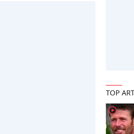
TOP ART
player2