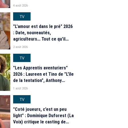
4 août 2026
TV
"L'amour est dans le pré" 2026
: Date, nouveautés,
agriculteurs… Tout ce qu'il
faut savoir sur la saison 21 du
2 août 2026
programme de M6
TV
"Les Apprentis aventuriers"
2026 : Laureen et Tino de "L'île
de la tentation", Anthony
Matéo, Jade Leboeuf... Le
1 août 2026
casting complet de la saison 9
de la télé-réalité de W9
TV
"Coté joueurs, c’est un peu
light" : Dominique Duforest (La
Voix) critique le casting de