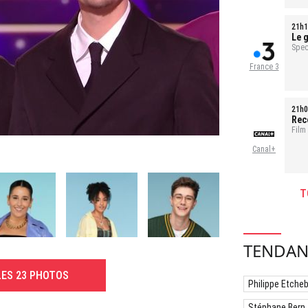
21h1
Le g
pour
Spec
France 3
21h0
Rec
Film
Canal+
T
TENDAN
LES 23 PHOTOS
Philippe Etche
Stéphane Bern