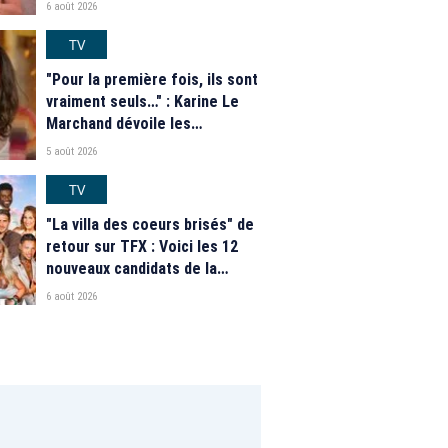
"Secret Story" 2026
6 août 2026
TV
"Pour la première fois, ils sont
vraiment seuls…" : Karine Le
Marchand dévoile les
nouveautés des speed dating
5 août 2026
de "L'Amour est dans le pré"
2026
TV
"La villa des coeurs brisés" de
retour sur TFX : Voici les 12
nouveaux candidats de la
saison 2026
6 août 2026