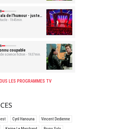
0
ala de l'humour - juste
 rire
tacle - 1h45min.
6
onnu coupable
 de science fiction - 1h37min.
OUS LES PROGRAMMES TV
CES
best
Cyril Hanouna
Vincent Dedienne
Karine Le Marchand
Bruno Solo