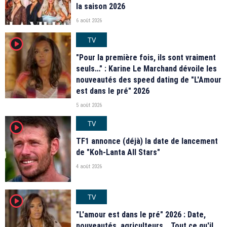
la saison 2026
6 août 2026
TV
player2
"Pour la première fois, ils sont vraiment
seuls…" : Karine Le Marchand dévoile les
nouveautés des speed dating de "L'Amour
est dans le pré" 2026
5 août 2026
TV
player2
TF1 annonce (déjà) la date de lancement
de "Koh-Lanta All Stars"
4 août 2026
TV
player2
"L'amour est dans le pré" 2026 : Date,
nouveautés, agriculteurs… Tout ce qu'il