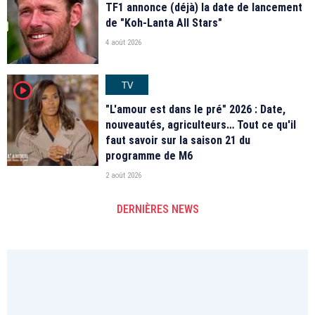
TF1 annonce (déjà) la date de lancement
de "Koh-Lanta All Stars"
4 août 2026
TV
player2
"L'amour est dans le pré" 2026 : Date,
nouveautés, agriculteurs… Tout ce qu'il
faut savoir sur la saison 21 du
programme de M6
2 août 2026
DERNIÈRES NEWS