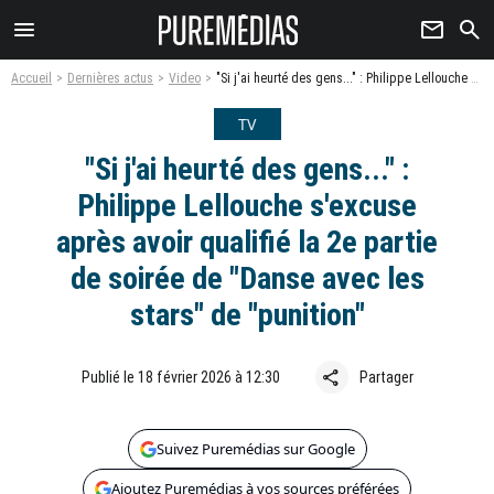
menu
newsletter
search
Accueil
Dernières actus
Video
"Si j'ai heurté des gens..." : Philippe Lellouche s'excuse après avoir qualifié la 2e partie de soirée de "Danse avec les stars" de "punition"
TV
"Si j'ai heurté des gens..." :
Philippe Lellouche s'excuse
après avoir qualifié la 2e partie
de soirée de "Danse avec les
stars" de "punition"
share
Publié le 18 février 2026 à 12:30
Partager
Suivez Puremédias sur Google
Ajoutez Puremédias à vos sources préférées