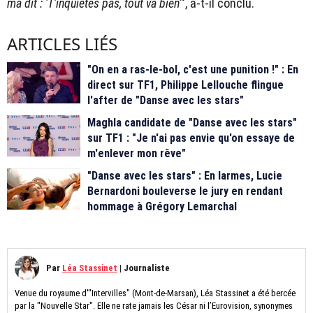
ma dit : 'T'inquiètes pas, tout va bien'
", a-t-il conclu.
ARTICLES LIÉS
"On en a ras-le-bol, c'est une punition !" : En
direct sur TF1, Philippe Lellouche flingue
l'after de "Danse avec les stars"
Maghla candidate de "Danse avec les stars"
sur TF1 : "Je n'ai pas envie qu'on essaye de
m'enlever mon rêve"
"Danse avec les stars" : En larmes, Lucie
Bernardoni bouleverse le jury en rendant
hommage à Grégory Lemarchal
Par
Léa Stassinet
|
Journaliste
Venue du royaume d'"Intervilles" (Mont-de-Marsan), Léa Stassinet a été bercée
par la "Nouvelle Star". Elle ne rate jamais les César ni l’Eurovision, synonymes