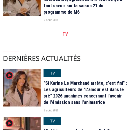
faut savoir sur la saison 21 du
programme de M6
2 août 2026
TV
DERNIÈRES ACTUALITÉS
TV
player2
"Si Karine Le Marchand arrête, c'est fini" :
Les agriculteurs de "L'amour est dans le
pré" 2026 unanimes concernant l'avenir
de l'émission sans l'animatrice
9 août 2026
TV
player2