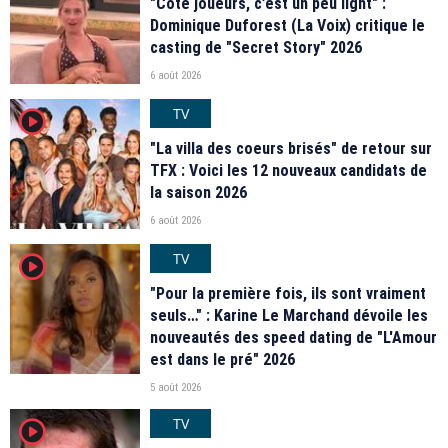
"Coté joueurs, c’est un peu light" :
Dominique Duforest (La Voix) critique le
casting de "Secret Story" 2026
6 août 2026
TV
player2
"La villa des coeurs brisés" de retour sur
TFX : Voici les 12 nouveaux candidats de
la saison 2026
6 août 2026
TV
player2
"Pour la première fois, ils sont vraiment
seuls…" : Karine Le Marchand dévoile les
nouveautés des speed dating de "L'Amour
est dans le pré" 2026
5 août 2026
TV
player2