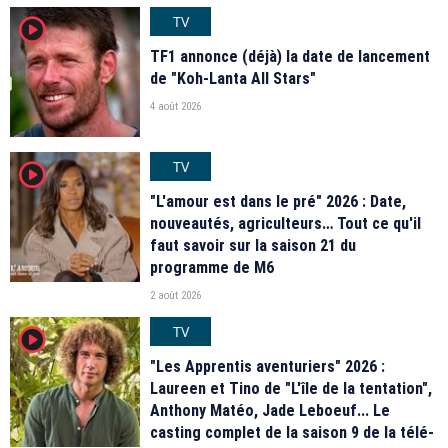
TV
player2
TF1 annonce (déjà) la date de lancement
de "Koh-Lanta All Stars"
4 août 2026
TV
player2
"L'amour est dans le pré" 2026 : Date,
nouveautés, agriculteurs… Tout ce qu'il
faut savoir sur la saison 21 du
programme de M6
2 août 2026
TV
player2
"Les Apprentis aventuriers" 2026 :
Laureen et Tino de "L'île de la tentation",
Anthony Matéo, Jade Leboeuf... Le
casting complet de la saison 9 de la télé-