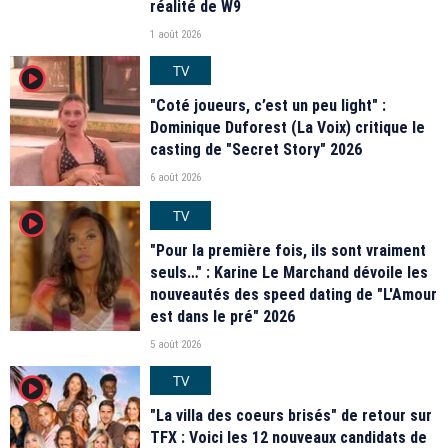
réalité de W9
1 août 2026
TV
player2
"Coté joueurs, c’est un peu light" :
Dominique Duforest (La Voix) critique le
casting de "Secret Story" 2026
6 août 2026
TV
player2
"Pour la première fois, ils sont vraiment
seuls…" : Karine Le Marchand dévoile les
nouveautés des speed dating de "L'Amour
est dans le pré" 2026
5 août 2026
TV
player2
"La villa des coeurs brisés" de retour sur
TFX : Voici les 12 nouveaux candidats de