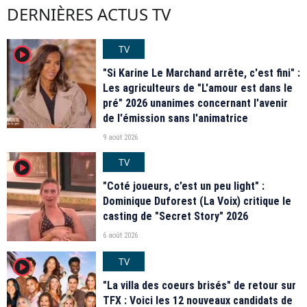
DERNIÈRES ACTUS TV
TV
player2
"Si Karine Le Marchand arrête, c'est fini" :
Les agriculteurs de "L'amour est dans le
pré" 2026 unanimes concernant l'avenir
de l'émission sans l'animatrice
9 août 2026
TV
player2
"Coté joueurs, c’est un peu light" :
Dominique Duforest (La Voix) critique le
casting de "Secret Story" 2026
6 août 2026
TV
player2
"La villa des coeurs brisés" de retour sur
TFX : Voici les 12 nouveaux candidats de