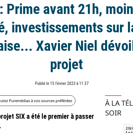
: Prime avant 21h, moi
é, investissements sur l
aise... Xavier Niel dévoi
projet
Publié le 15 février 2023 à 11:37
outez Puremédias à vos sources préférées
À LA TÉ
SOIR
 projet SIX a été le premier à passer
.
21h1