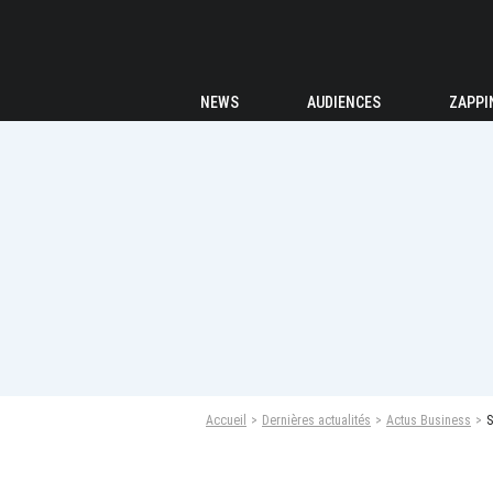
NEWS
AUDIENCES
ZAPPI
Accueil
Dernières actualités
Actus Business
S