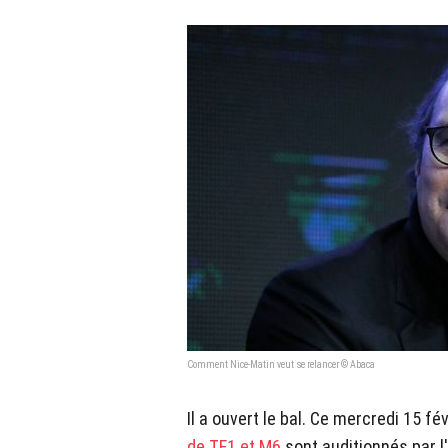
Comment Nice-Matin veut se relancer © Abaca
Il a ouvert le bal. Ce mercredi 15 fév
de TF1 et M6
sont auditionnés par 