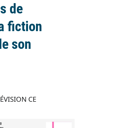
ns de
a fiction
le son
LÉVISION CE
0