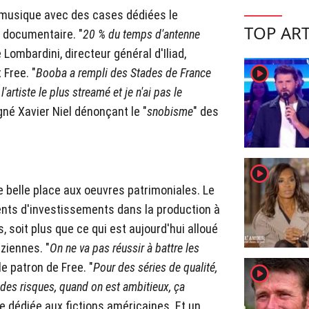
a musique avec des cases dédiées le
TOP ART
u documentaire. "
20 % du temps d'antenne
Lombardini, directeur général d'Iliad,
player2
 Free. "
Booba a rempli des Stades de France
 l'artiste le plus streamé et je n'ai pas le
igné Xavier Niel dénonçant le "
snobisme
" des
player2
e belle place aux oeuvres patrimoniales. Le
ts d'investissements dans la production à
, soit plus que ce qui est aujourd'hui alloué
ziennes. "
On ne va pas réussir à battre les
le patron de Free. "
Pour des séries de qualité,
player2
d des risques, quand on est ambitieux, ça
ase dédiée aux fictions américaines. Et un