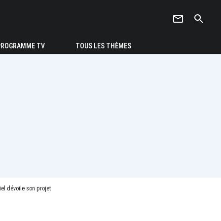
newsletter
search
PROGRAMME TV
TOUS LES THÈMES
iel dévoile son projet