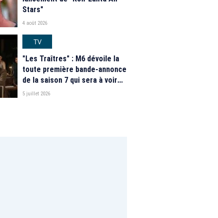
Stars"
4 août 2026
TV
"Les Traîtres" : M6 dévoile la
toute première bande-annonce
de la saison 7 qui sera à voir
"prochainement"
5 juillet 2026