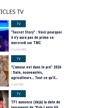
ICLES TV
TV
"Secret Story" : Voici pourquoi
il n'y aura pas de prime ce
mercredi sur TMC
15 juillet 2026
TV
"L'amour est dans le pré" 2026
: Date, nouveautés,
agriculteurs… Tout ce qu'il
faut savoir sur la saison 21 du
2 août 2026
programme de M6
TV
TF1 annonce (déjà) la date de
lancement de "Koh-Lanta All