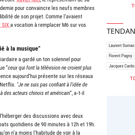
T
t demie pour convaincre les neufs membres
dibilité de son projet. Comme l'avaient
t SIX
a vocation à remplacer M6 sur vos
TENDAN
Laurent Ournac
é à la musique"
Florent Pagny
liardaire a gardé un ton solennel pour
Jacques Cardo
ue "
ceux qui font la télévision ne croient plus
dience aujourd'hui présente sur les réseaux
TO
Netflix.
"Je ne suis pas confiant à l'idée de
c à des acteurs chinois et américain
", a-t-il
 d'héberger des discussions avec deux
bats quotidiens de 90 minutes à 12h et 19h.
'on n'a moins l'habitude de voir à la