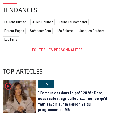
TENDANCES
Laurent Ournac
Julien Courbet
Karine Le Marchand
Florent Pagny
Stéphane Bern
Léa Salamé
Jacques Cardoze
Luc Ferry
TOUTES LES PERSONNALITÉS
TOP ARTICLES
TV
player2
"L'amour est dans le pré" 2026 : Date,
nouveautés, agriculteurs… Tout ce qu'il
faut savoir sur la saison 21 du
programme de M6