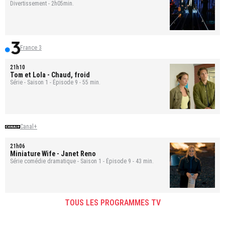
Divertissement - 2h05min.
France 3
21h10
Tom et Lola
- Chaud, froid
Série - Saison 1 - Épisode 9 - 55 min.
Canal+
21h06
Miniature Wife
- Janet Reno
Série comédie dramatique - Saison 1 - Épisode 9 - 43 min.
TOUS LES PROGRAMMES TV