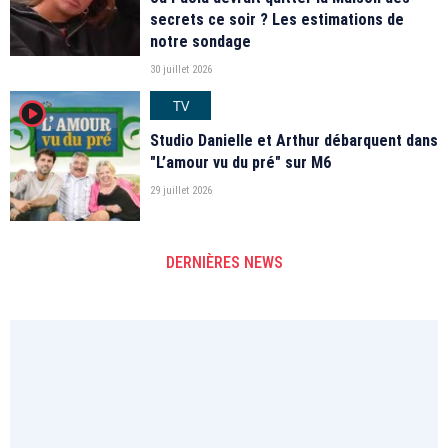
secrets ce soir ? Les estimations de
notre sondage
30 juillet 2026
TV
player2
Studio Danielle et Arthur débarquent dans
"L’amour vu du pré" sur M6
29 juillet 2026
DERNIÈRES NEWS