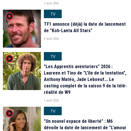
2 août 2026
TV
player2
TF1 annonce (déjà) la date de lancement
de "Koh-Lanta All Stars"
4 août 2026
TV
player2
"Les Apprentis aventuriers" 2026 :
Laureen et Tino de "L'île de la tentation",
Anthony Matéo, Jade Leboeuf... Le
casting complet de la saison 9 de la télé-
réalité de W9
1 août 2026
TV
player2
"Un nouvel espace de liberté" : M6
dévoile la date de lancement de "L'amour