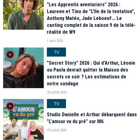
"Les Apprentis aventuriers" 2026 :
Laureen et Tino de "L'île de la tentation",
Anthony Matéo, Jade Leboeuf... Le
casting complet de la saison 9 de la télé-
réalité de W9
1 août 2026
TV
player2
"Secret Story" 2026 : Qui d'Arthur, Léonie
ou Paola devrait quitter la Maison des
secrets ce soir ? Les estimations de
notre sondage
30 juillet 2026
TV
player2
Studio Danielle et Arthur débarquent dans
"L’amour vu du pré" sur M6
29 juillet 2026