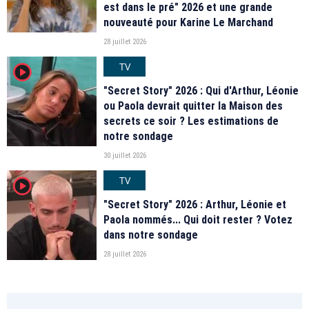
est dans le pré" 2026 et une grande
nouveauté pour Karine Le Marchand
28 juillet 2026
TV
player2
"Secret Story" 2026 : Qui d'Arthur, Léonie
ou Paola devrait quitter la Maison des
secrets ce soir ? Les estimations de
notre sondage
30 juillet 2026
TV
player2
"Secret Story" 2026 : Arthur, Léonie et
Paola nommés... Qui doit rester ? Votez
dans notre sondage
28 juillet 2026