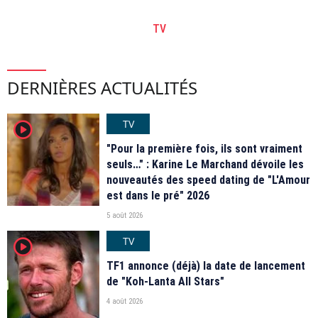
TV
DERNIÈRES ACTUALITÉS
TV
player2
"Pour la première fois, ils sont vraiment
seuls…" : Karine Le Marchand dévoile les
nouveautés des speed dating de "L'Amour
est dans le pré" 2026
5 août 2026
TV
player2
TF1 annonce (déjà) la date de lancement
de "Koh-Lanta All Stars"
4 août 2026