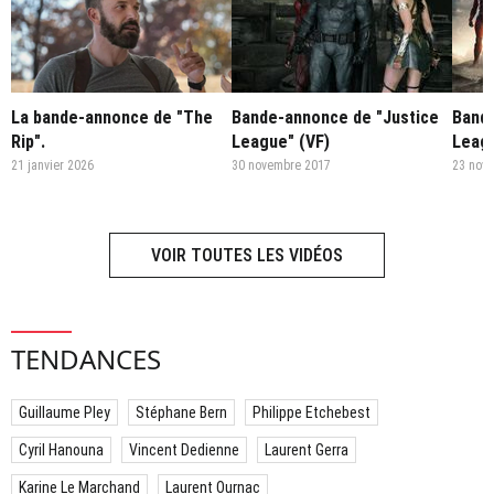
La bande-annonce de "The
Bande-annonce de "Justice
Bande
Rip".
League" (VF)
Leagu
21 janvier 2026
30 novembre 2017
23 nov
VOIR TOUTES LES VIDÉOS
TENDANCES
Guillaume Pley
Stéphane Bern
Philippe Etchebest
Cyril Hanouna
Vincent Dedienne
Laurent Gerra
Karine Le Marchand
Laurent Ournac