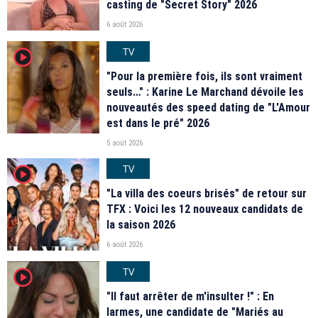
casting de "Secret Story" 2026
6 août 2026
TV
player2
"Pour la première fois, ils sont vraiment
seuls…" : Karine Le Marchand dévoile les
nouveautés des speed dating de "L'Amour
est dans le pré" 2026
5 août 2026
TV
player2
"La villa des coeurs brisés" de retour sur
TFX : Voici les 12 nouveaux candidats de
la saison 2026
6 août 2026
TV
player2
"Il faut arrêter de m'insulter !" : En
larmes, une candidate de "Mariés au