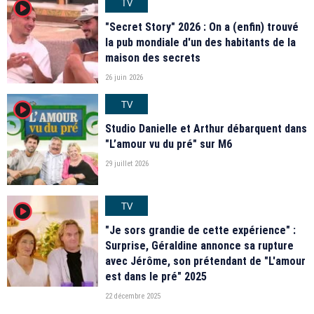
TV
player2
"Secret Story" 2026 : On a (enfin) trouvé
la pub mondiale d'un des habitants de la
maison des secrets
26 juin 2026
TV
player2
Studio Danielle et Arthur débarquent dans
"L’amour vu du pré" sur M6
29 juillet 2026
TV
player2
"Je sors grandie de cette expérience" :
Surprise, Géraldine annonce sa rupture
avec Jérôme, son prétendant de "L'amour
est dans le pré" 2025
22 décembre 2025