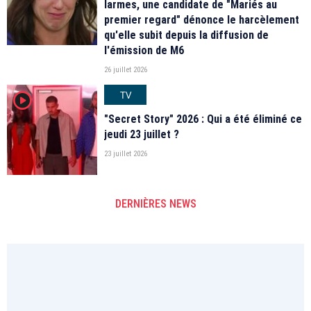
larmes, une candidate de "Mariés au
premier regard" dénonce le harcèlement
qu'elle subit depuis la diffusion de
l'émission de M6
26 juillet 2026
TV
player2
"Secret Story" 2026 : Qui a été éliminé ce
jeudi 23 juillet ?
23 juillet 2026
DERNIÈRES NEWS