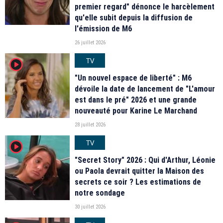
premier regard" dénonce le harcèlement
qu'elle subit depuis la diffusion de
l'émission de M6
26 juillet 2026
TV
player2
"Un nouvel espace de liberté" : M6
dévoile la date de lancement de "L'amour
est dans le pré" 2026 et une grande
nouveauté pour Karine Le Marchand
28 juillet 2026
TV
player2
"Secret Story" 2026 : Qui d'Arthur, Léonie
ou Paola devrait quitter la Maison des
secrets ce soir ? Les estimations de
notre sondage
30 juillet 2026