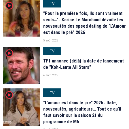
TV
player2
"Pour la première fois, ils sont vraiment
seuls…" : Karine Le Marchand dévoile les
nouveautés des speed dating de "L'Amour
est dans le pré" 2026
5 août 2026
TV
player2
TF1 annonce (déjà) la date de lancement
de "Koh-Lanta All Stars"
4 août 2026
TV
player2
"L'amour est dans le pré" 2026 : Date,
nouveautés, agriculteurs… Tout ce qu'il
faut savoir sur la saison 21 du
programme de M6