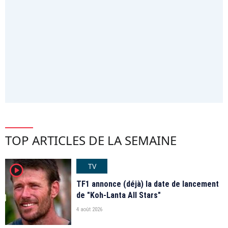
TOP ARTICLES DE LA SEMAINE
TV
player2
TF1 annonce (déjà) la date de lancement
de "Koh-Lanta All Stars"
4 août 2026