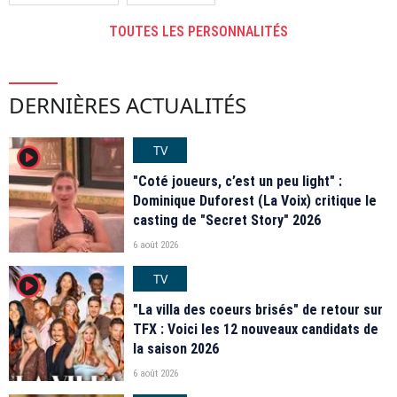
TOUTES LES PERSONNALITÉS
DERNIÈRES ACTUALITÉS
TV
player2
"Coté joueurs, c’est un peu light" :
Dominique Duforest (La Voix) critique le
casting de "Secret Story" 2026
6 août 2026
TV
player2
"La villa des coeurs brisés" de retour sur
TFX : Voici les 12 nouveaux candidats de
la saison 2026
6 août 2026