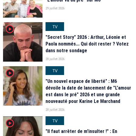
29 juillet 2026
TV
player2
"Secret Story" 2026 : Arthur, Léonie et
Paola nommés... Qui doit rester ? Votez
dans notre sondage
28 juillet 2026
TV
player2
"Un nouvel espace de liberté" : M6
dévoile la date de lancement de "L'amour
est dans le pré" 2026 et une grande
nouveauté pour Karine Le Marchand
28 juillet 2026
TV
player2
"Il faut arrêter de m'insulter !" : En