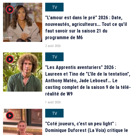
TV
player2
"L'amour est dans le pré" 2026 : Date,
nouveautés, agriculteurs… Tout ce qu'il
faut savoir sur la saison 21 du
programme de M6
2 août 2026
TV
player2
"Les Apprentis aventuriers" 2026 :
Laureen et Tino de "L'île de la tentation",
Anthony Matéo, Jade Leboeuf... Le
casting complet de la saison 9 de la télé-
réalité de W9
1 août 2026
TV
player2
"Coté joueurs, c’est un peu light" :
Dominique Duforest (La Voix) critique le