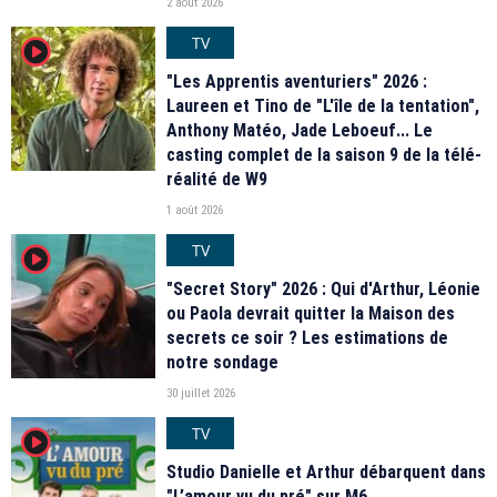
2 août 2026
TV
player2
"Les Apprentis aventuriers" 2026 :
Laureen et Tino de "L'île de la tentation",
Anthony Matéo, Jade Leboeuf... Le
casting complet de la saison 9 de la télé-
réalité de W9
1 août 2026
TV
player2
"Secret Story" 2026 : Qui d'Arthur, Léonie
ou Paola devrait quitter la Maison des
secrets ce soir ? Les estimations de
notre sondage
30 juillet 2026
TV
player2
Studio Danielle et Arthur débarquent dans
"L’amour vu du pré" sur M6