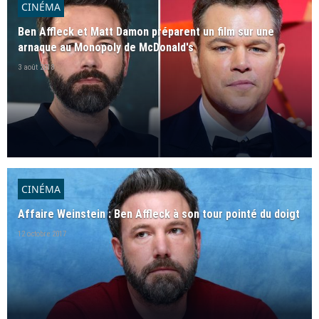
CINÉMA
Ben Affleck et Matt Damon préparent un film sur une
arnaque au Monopoly de McDonald's
3 août 2018
CINÉMA
Affaire Weinstein : Ben Affleck à son tour pointé du doigt
12 octobre 2017