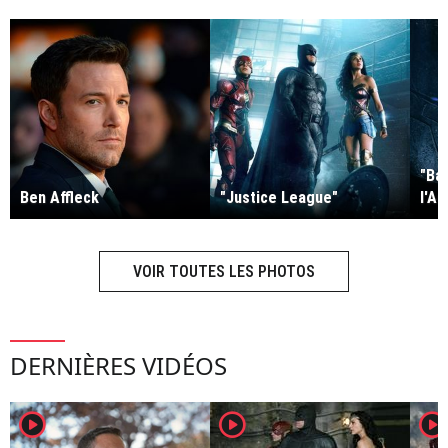
"Ba
Ben Affleck
"Justice League"
l'Au
VOIR TOUTES LES PHOTOS
DERNIÈRES VIDÉOS
player2
player2
player2