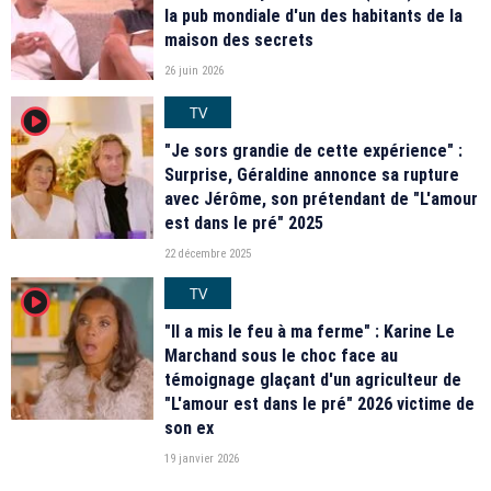
la pub mondiale d'un des habitants de la
maison des secrets
26 juin 2026
TV
player2
"Je sors grandie de cette expérience" :
Surprise, Géraldine annonce sa rupture
avec Jérôme, son prétendant de "L'amour
est dans le pré" 2025
22 décembre 2025
TV
player2
"Il a mis le feu à ma ferme" : Karine Le
Marchand sous le choc face au
témoignage glaçant d'un agriculteur de
"L'amour est dans le pré" 2026 victime de
son ex
19 janvier 2026