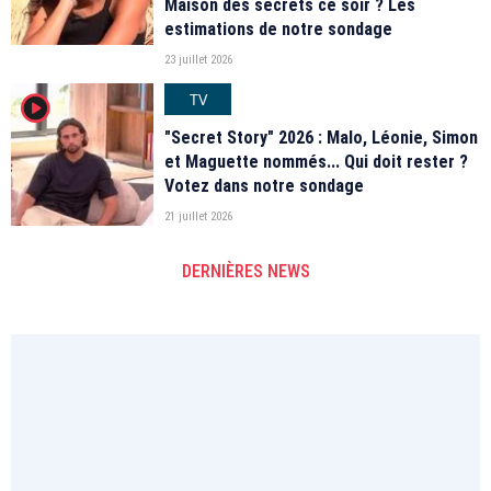
Maison des secrets ce soir ? Les
estimations de notre sondage
23 juillet 2026
TV
player2
"Secret Story" 2026 : Malo, Léonie, Simon
et Maguette nommés... Qui doit rester ?
Votez dans notre sondage
21 juillet 2026
DERNIÈRES NEWS