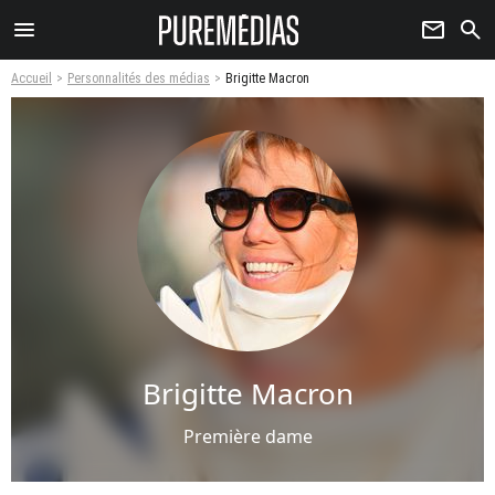
menu
newsletter
search
Accueil
Personnalités des médias
Brigitte Macron
Brigitte Macron
Première dame