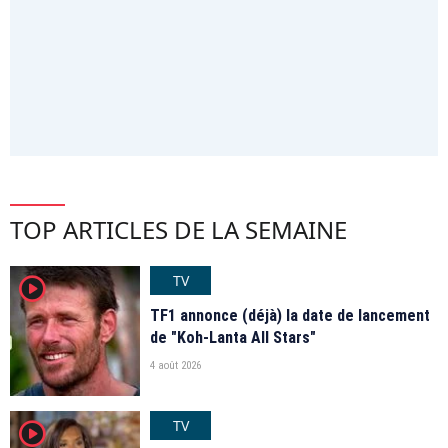
TOP ARTICLES DE LA SEMAINE
TV
player2
TF1 annonce (déjà) la date de lancement
de "Koh-Lanta All Stars"
4 août 2026
TV
player2