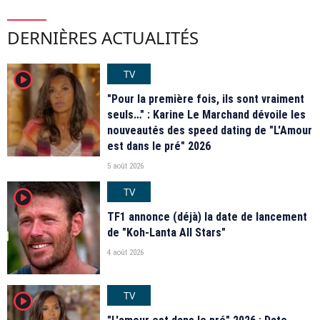
DERNIÈRES ACTUALITÉS
TV
player2
"Pour la première fois, ils sont vraiment
seuls…" : Karine Le Marchand dévoile les
nouveautés des speed dating de "L'Amour
est dans le pré" 2026
5 août 2026
TV
player2
TF1 annonce (déjà) la date de lancement
de "Koh-Lanta All Stars"
4 août 2026
TV
player2