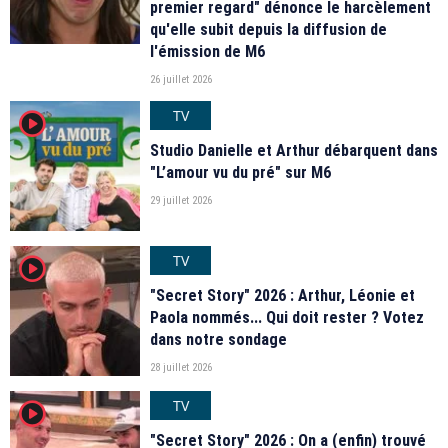
premier regard" dénonce le harcèlement
qu'elle subit depuis la diffusion de
l'émission de M6
26 juillet 2026
TV
player2
Studio Danielle et Arthur débarquent dans
"L’amour vu du pré" sur M6
29 juillet 2026
TV
player2
"Secret Story" 2026 : Arthur, Léonie et
Paola nommés... Qui doit rester ? Votez
dans notre sondage
28 juillet 2026
TV
player2
"Secret Story" 2026 : On a (enfin) trouvé