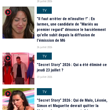
28 juillet 2026
TV
player2
"Il faut arrêter de m'insulter !" : En
larmes, une candidate de "Mariés au
premier regard" dénonce le harcèlement
qu'elle subit depuis la diffusion de
l'émission de M6
26 juillet 2026
TV
player2
"Secret Story" 2026 : Qui a été éliminé ce
jeudi 23 juillet ?
23 juillet 2026
TV
player2
"Secret Story" 2026 : Qui de Malo, Léonie,
Simon et Maguette devrait quitter la