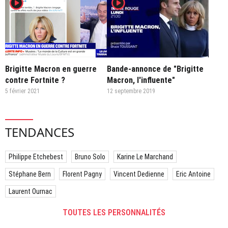
player2
player2
Brigitte Macron en guerre
Bande-annonce de "Brigitte
contre Fortnite ?
Macron, l'influente"
5 février 2021
12 septembre 2019
TENDANCES
Philippe Etchebest
Bruno Solo
Karine Le Marchand
Stéphane Bern
Florent Pagny
Vincent Dedienne
Eric Antoine
Laurent Ournac
TOUTES LES PERSONNALITÉS