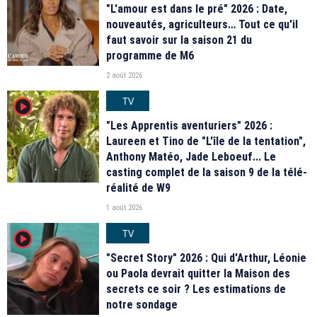
"L'amour est dans le pré" 2026 : Date,
nouveautés, agriculteurs… Tout ce qu'il
faut savoir sur la saison 21 du
programme de M6
2 août 2026
TV
player2
"Les Apprentis aventuriers" 2026 :
Laureen et Tino de "L'île de la tentation",
Anthony Matéo, Jade Leboeuf... Le
casting complet de la saison 9 de la télé-
réalité de W9
1 août 2026
TV
player2
"Secret Story" 2026 : Qui d'Arthur, Léonie
ou Paola devrait quitter la Maison des
secrets ce soir ? Les estimations de
notre sondage