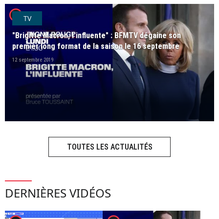
player2
TV
"Brigitte Macron, l'influente" : BFMTV dégaine son
premier long format de la saison le 16 septembre
12 septembre 2019
TOUTES LES ACTUALITÉS
DERNIÈRES VIDÉOS