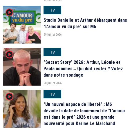
TV
player2
Studio Danielle et Arthur débarquent dans
"L’amour vu du pré" sur M6
29 juillet 2026
TV
player2
"Secret Story" 2026 : Arthur, Léonie et
Paola nommés... Qui doit rester ? Votez
dans notre sondage
28 juillet 2026
TV
player2
"Un nouvel espace de liberté" : M6
dévoile la date de lancement de "L'amour
est dans le pré" 2026 et une grande
nouveauté pour Karine Le Marchand