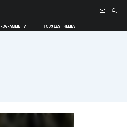
newsletter
search
PROGRAMME TV
TOUS LES THÈMES