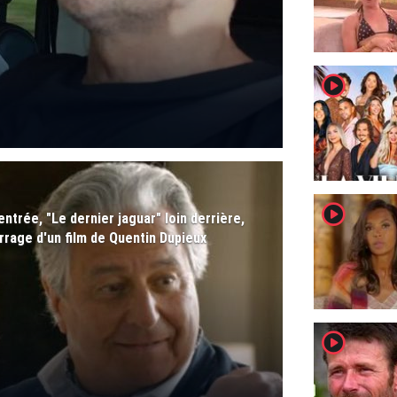
player2
player2
ntrée, "Le dernier jaguar" loin derrière,
arrage d'un film de Quentin Dupieux
player2