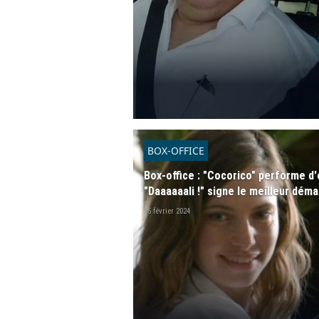
BOX-OFFICE
Box-office : "Cocorico" performe d'e
"Daaaaaali !" signe le meilleur dém
15 février 2024