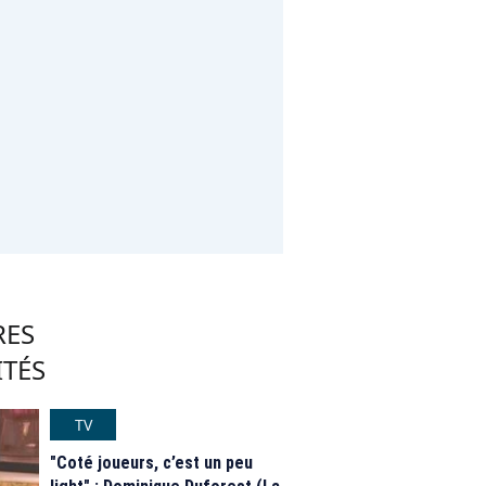
RES
ITÉS
TV
"Coté joueurs, c’est un peu