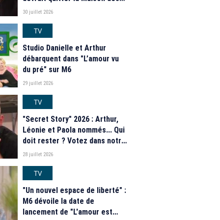
secrets ce soir ? Les
30 juillet 2026
estimations de notre sondage
TV
Studio Danielle et Arthur
débarquent dans "L’amour vu
du pré" sur M6
29 juillet 2026
TV
"Secret Story" 2026 : Arthur,
Léonie et Paola nommés... Qui
doit rester ? Votez dans notre
sondage
28 juillet 2026
TV
"Un nouvel espace de liberté" :
M6 dévoile la date de
lancement de "L'amour est