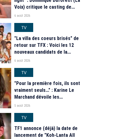
light" : Dominique Duforest (La
Voix) critique le casting de
"Secret Story" 2026
6 août 2026
TV
"La villa des coeurs brisés" de
retour sur TFX : Voici les 12
nouveaux candidats de la
saison 2026
6 août 2026
TV
"Pour la première fois, ils sont
vraiment seuls…" : Karine Le
Marchand dévoile les
nouveautés des speed dating
5 août 2026
de "L'Amour est dans le pré"
2026
TV
TF1 annonce (déjà) la date de
lancement de "Koh-Lanta All