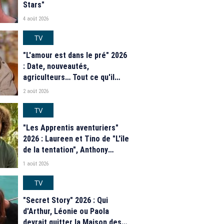
Stars"
4 août 2026
TV
"L'amour est dans le pré" 2026
: Date, nouveautés,
agriculteurs… Tout ce qu'il
faut savoir sur la saison 21 du
2 août 2026
programme de M6
TV
"Les Apprentis aventuriers"
2026 : Laureen et Tino de "L'île
de la tentation", Anthony
Matéo, Jade Leboeuf... Le
1 août 2026
casting complet de la saison 9
de la télé-réalité de W9
TV
"Secret Story" 2026 : Qui
d'Arthur, Léonie ou Paola
devrait quitter la Maison des