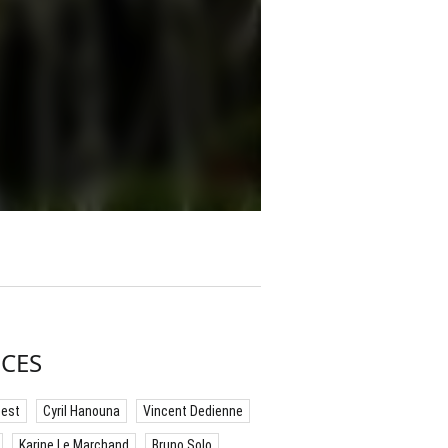
CES
best
Cyril Hanouna
Vincent Dedienne
Karine Le Marchand
Bruno Solo