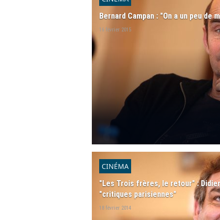
Bernard Campan : "On a un peu de m
16 février 2015
CINÉMA
"Les Trois frères, le retour" : Didi
"critiques parisiennes"
18 février 2014