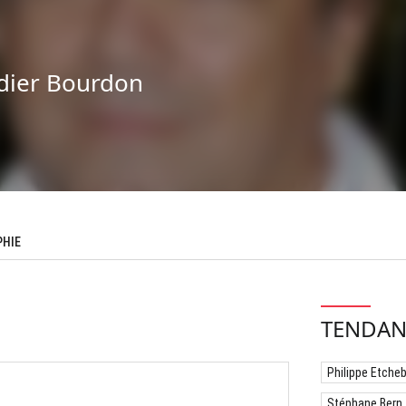
dier Bourdon
PHIE
TENDAN
Philippe Etche
Stéphane Bern