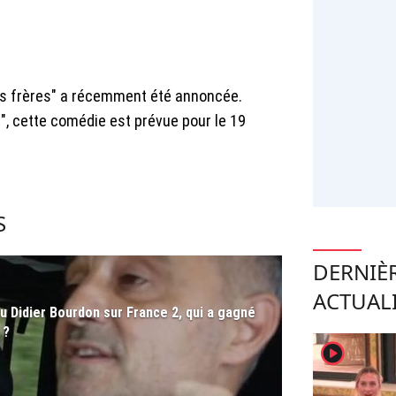
ois frères" a récemment été annoncée.
ur", cette comédie est prévue pour le 19
S
DERNIÈ
ACTUAL
u Didier Bourdon sur France 2, qui a gagné
 ?
player2