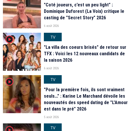
"Coté joueurs, c’est un peu light" :
Dominique Duforest (La Voix) critique le
casting de "Secret Story" 2026
6 août 2026
TV
player2
"La villa des coeurs brisés" de retour sur
TFX : Voici les 12 nouveaux candidats de
la saison 2026
6 août 2026
TV
player2
"Pour la première fois, ils sont vraiment
seuls…" : Karine Le Marchand dévoile les
nouveautés des speed dating de "L'Amour
est dans le pré" 2026
5 août 2026
TV
player2