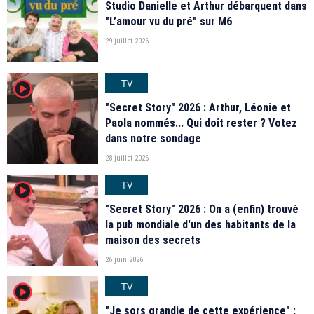
Studio Danielle et Arthur débarquent dans
"L’amour vu du pré" sur M6
29 juillet 2026
TV
player2
"Secret Story" 2026 : Arthur, Léonie et
Paola nommés... Qui doit rester ? Votez
dans notre sondage
28 juillet 2026
TV
player2
"Secret Story" 2026 : On a (enfin) trouvé
la pub mondiale d'un des habitants de la
maison des secrets
26 juin 2026
TV
player2
"Je sors grandie de cette expérience" :