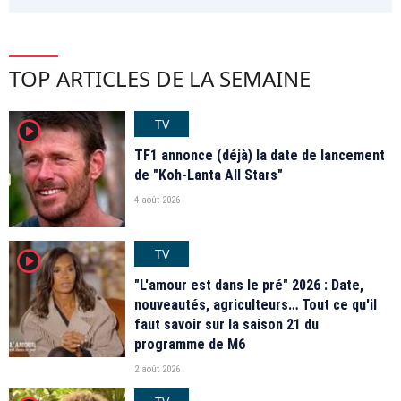
TOP ARTICLES DE LA SEMAINE
TV
player2
TF1 annonce (déjà) la date de lancement
de "Koh-Lanta All Stars"
4 août 2026
TV
player2
"L'amour est dans le pré" 2026 : Date,
nouveautés, agriculteurs… Tout ce qu'il
faut savoir sur la saison 21 du
programme de M6
2 août 2026