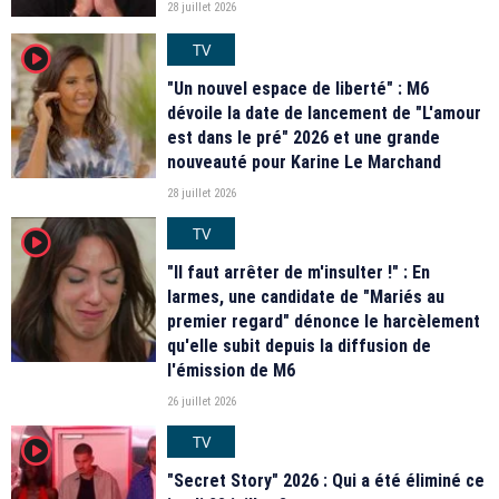
28 juillet 2026
TV
player2
"Un nouvel espace de liberté" : M6
dévoile la date de lancement de "L'amour
est dans le pré" 2026 et une grande
nouveauté pour Karine Le Marchand
28 juillet 2026
TV
player2
"Il faut arrêter de m'insulter !" : En
larmes, une candidate de "Mariés au
premier regard" dénonce le harcèlement
qu'elle subit depuis la diffusion de
l'émission de M6
26 juillet 2026
TV
player2
"Secret Story" 2026 : Qui a été éliminé ce