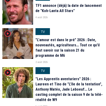
TF1 annonce (déjà) la date de lancement
de "Koh-Lanta All Stars"
4 août 2026
TV
player2
"L'amour est dans le pré" 2026 : Date,
nouveautés, agriculteurs… Tout ce qu'il
faut savoir sur la saison 21 du
programme de M6
2 août 2026
TV
player2
"Les Apprentis aventuriers" 2026 :
Laureen et Tino de "L'île de la tentation",
Anthony Matéo, Jade Leboeuf... Le
casting complet de la saison 9 de la télé-
réalité de W9