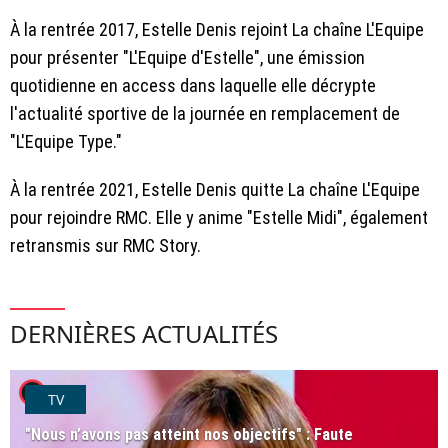
À la rentrée 2017
, Estelle Denis rejoint La chaîne L'Equipe
pour présenter "L'Equipe d'Estelle", une émission
quotidienne en access dans laquelle elle décrypte
l'actualité sportive de la journée en remplacement de
"L'Equipe Type."
À la rentrée 2021, Estelle Denis quitte La chaîne L'Equipe
pour rejoindre RMC. Elle y anime "Estelle Midi", également
retransmis sur RMC Story.
DERNIÈRES ACTUALITÉS
player2
TV
"Nous n’avons pas atteint nos objectifs" : Faute