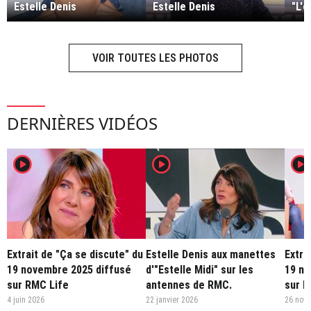
Estelle Denis
Estelle Denis
"L'é
VOIR TOUTES LES PHOTOS
DERNIÈRES VIDÉOS
player2
player2
player2
Extrait de "Ça se discute" du
Estelle Denis aux manettes
Extra
19 novembre 2025 diffusé
d'"Estelle Midi" sur les
19 no
sur RMC Life
antennes de RMC.
sur R
4 juin 2026
22 janvier 2026
26 nov