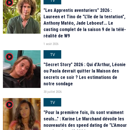
TV
player2
"Les Apprentis aventuriers" 2026 :
Laureen et Tino de "L'île de la tentation",
Anthony Matéo, Jade Leboeuf... Le
casting complet de la saison 9 de la télé-
réalité de W9
1 août 2026
TV
player2
"Secret Story" 2026 : Qui d'Arthur, Léonie
ou Paola devrait quitter la Maison des
secrets ce soir ? Les estimations de
notre sondage
30 juillet 2026
TV
player2
"Pour la première fois, ils sont vraiment
seuls…" : Karine Le Marchand dévoile les
nouveautés des speed dating de "L'Amour