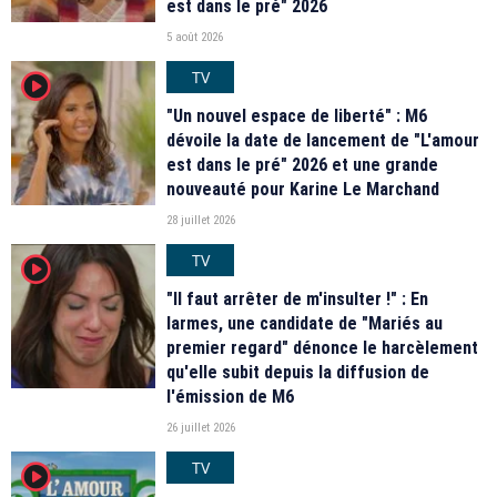
est dans le pré" 2026
5 août 2026
TV
player2
"Un nouvel espace de liberté" : M6
dévoile la date de lancement de "L'amour
est dans le pré" 2026 et une grande
nouveauté pour Karine Le Marchand
28 juillet 2026
TV
player2
"Il faut arrêter de m'insulter !" : En
larmes, une candidate de "Mariés au
premier regard" dénonce le harcèlement
qu'elle subit depuis la diffusion de
l'émission de M6
26 juillet 2026
TV
player2