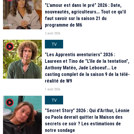
"L'amour est dans le pré" 2026 : Date,
nouveautés, agriculteurs… Tout ce qu'il
faut savoir sur la saison 21 du
programme de M6
2 août 2026
TV
player2
"Les Apprentis aventuriers" 2026 :
Laureen et Tino de "L'île de la tentation",
Anthony Matéo, Jade Leboeuf... Le
casting complet de la saison 9 de la télé-
réalité de W9
1 août 2026
TV
player2
"Secret Story" 2026 : Qui d'Arthur, Léonie
ou Paola devrait quitter la Maison des
secrets ce soir ? Les estimations de
notre sondage