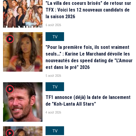
"La villa des coeurs brisés" de retour sur
TFX : Voici les 12 nouveaux candidats de
la saison 2026
6 août 2026
TV
player2
"Pour la première fois, ils sont vraiment
seuls…" : Karine Le Marchand dévoile les
nouveautés des speed dating de "L'Amour
est dans le pré" 2026
5 août 2026
TV
player2
TF1 annonce (déjà) la date de lancement
de "Koh-Lanta All Stars"
4 août 2026
TV
player2