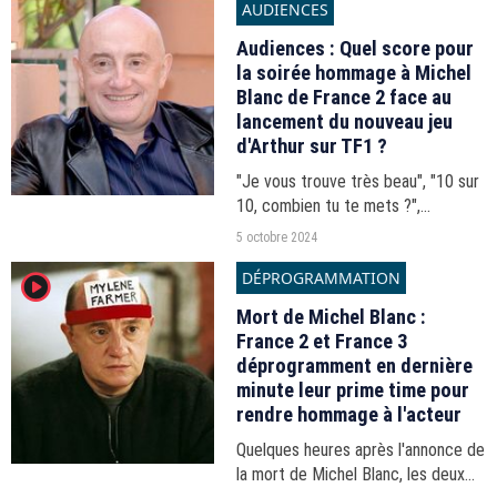
AUDIENCES
Audiences : Quel score pour
la soirée hommage à Michel
Blanc de France 2 face au
lancement du nouveau jeu
d'Arthur sur TF1 ?
"Je vous trouve très beau", "10 sur
10, combien tu te mets ?",
"Menteur"... Les audiences du prime
5 octobre 2024
time du vendredi 4 octobre 2024.
DÉPROGRAMMATION
player2
Mort de Michel Blanc :
France 2 et France 3
déprogramment en dernière
minute leur prime time pour
rendre hommage à l'acteur
Quelques heures après l'annonce de
la mort de Michel Blanc, les deux