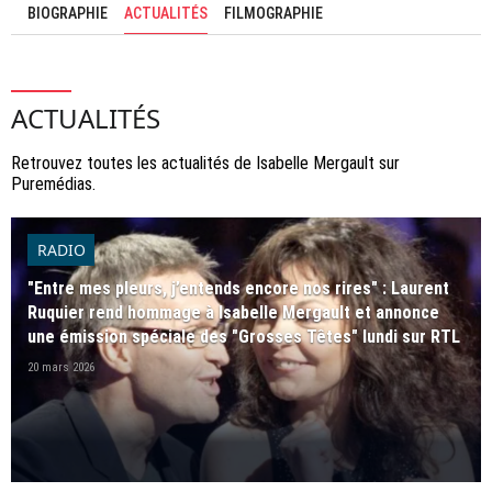
BIOGRAPHIE
ACTUALITÉS
FILMOGRAPHIE
ACTUALITÉS
Retrouvez toutes les actualités de Isabelle Mergault sur
Puremédias.
RADIO
"Entre mes pleurs, j’entends encore nos rires" : Laurent
Ruquier rend hommage à Isabelle Mergault et annonce
une émission spéciale des "Grosses Têtes" lundi sur RTL
20 mars 2026