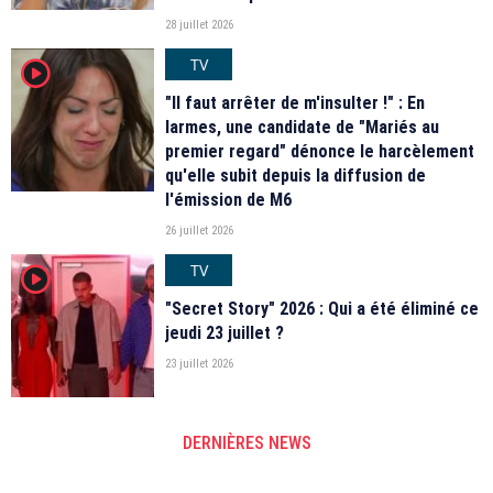
28 juillet 2026
TV
player2
"Il faut arrêter de m'insulter !" : En
larmes, une candidate de "Mariés au
premier regard" dénonce le harcèlement
qu'elle subit depuis la diffusion de
l'émission de M6
26 juillet 2026
TV
player2
"Secret Story" 2026 : Qui a été éliminé ce
jeudi 23 juillet ?
23 juillet 2026
DERNIÈRES NEWS