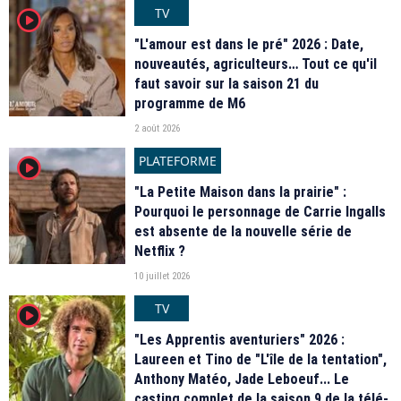
TV
player2
"L'amour est dans le pré" 2026 : Date,
nouveautés, agriculteurs… Tout ce qu'il
faut savoir sur la saison 21 du
programme de M6
2 août 2026
PLATEFORME
player2
"La Petite Maison dans la prairie" :
Pourquoi le personnage de Carrie Ingalls
est absente de la nouvelle série de
Netflix ?
10 juillet 2026
TV
player2
"Les Apprentis aventuriers" 2026 :
Laureen et Tino de "L'île de la tentation",
Anthony Matéo, Jade Leboeuf... Le
casting complet de la saison 9 de la télé-