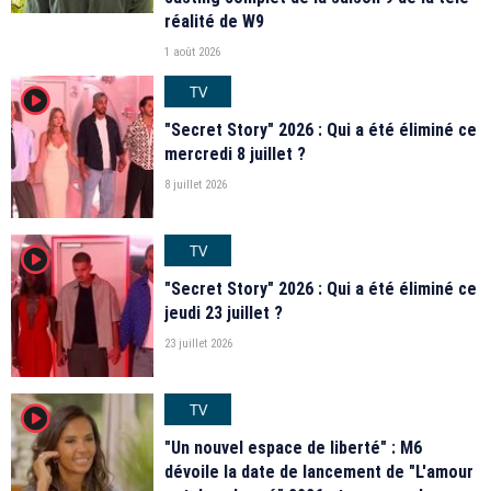
réalité de W9
1 août 2026
TV
player2
"Secret Story" 2026 : Qui a été éliminé ce
mercredi 8 juillet ?
8 juillet 2026
TV
player2
"Secret Story" 2026 : Qui a été éliminé ce
jeudi 23 juillet ?
23 juillet 2026
TV
player2
"Un nouvel espace de liberté" : M6
dévoile la date de lancement de "L'amour