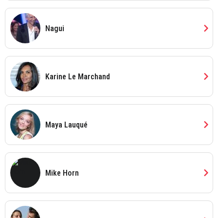
chevron_right
Nagui
chevron_right
Karine Le Marchand
chevron_right
Maya Lauqué
chevron_right
Mike Horn