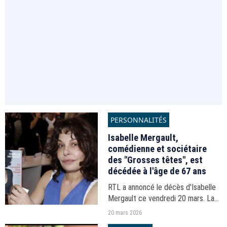
PERSONNALITÉS
Isabelle Mergault,
comédienne et sociétaire
des "Grosses têtes", est
décédée à l'âge de 67 ans
RTL a annoncé le décès d'Isabelle
Mergault ce vendredi 20 mars. La
sociétaire des "Grosses têtes"
20 mars 2026
souffrait d'un cancer.