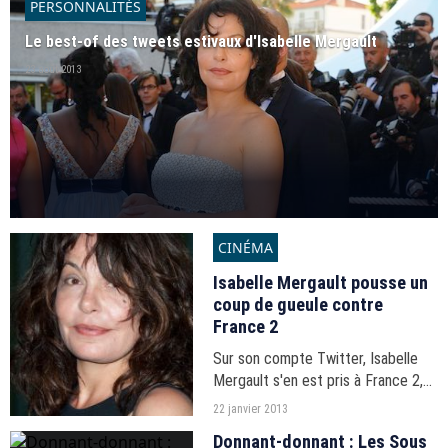
PERSONNALITÉS
Le best-of des tweets estivaux d'Isabelle Mergault
23 août 2013
CINÉMA
Isabelle Mergault pousse un
coup de gueule contre
France 2
Sur son compte Twitter, Isabelle
Mergault s'en est pris à France 2,
déçue de ne pas voir sa pièce,
22 janvier 2013
"Adieu, je reste !", programmée lors
Donnant-donnant : Les Sous
de la semaine du théâtre.