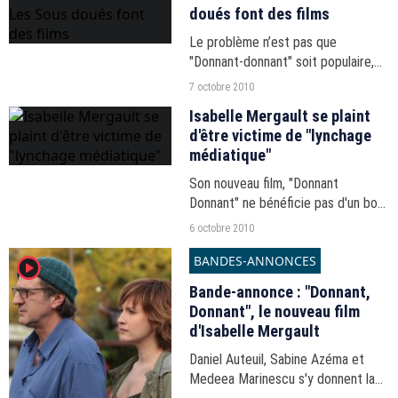
doués font des films
Le problème n’est pas que
"Donnant-donnant" soit populaire,
mais qu’il soit mauvais. Malgré
7 octobre 2010
toute la sympathie qu'on a pour
Isabelle Mergault se plaint
Isabelle Mergault, son film est un
d'être victime de "lynchage
ratage total.
médiatique"
Son nouveau film, "Donnant
Donnant" ne bénéficie pas d'un bon
accueil dans la presse.
6 octobre 2010
BANDES-ANNONCES
player2
Bande-annonce : "Donnant,
Donnant", le nouveau film
d'Isabelle Mergault
Daniel Auteuil, Sabine Azéma et
Medeea Marinescu s'y donnent la