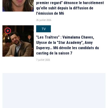
premier regard" dénonce le harcèlement
qu'elle subit depuis la diffusion de
l'émission de M6
26 juillet 2026
TV
player2
"Les Traîtres" : Vaimalama Chaves,
Ulysse de la "Star Academy", Anny
Duperey... M6 dévoile les candidats du
casting de la saison 7
7 juillet 2026