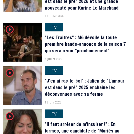
est dans le pré" 2026 et une grande
nouveauté pour Karine Le Marchand
28 juillet 2026
TV
player2
"Les Traîtres" : M6 dévoile la toute
première bande-annonce de la saison 7
qui sera à voir "prochainement"
5 juillet 2026
TV
player2
"J'en ai ras-le-bol" : Julien de "L'amour
est dans le pré" 2025 enchaine les
déconvenues avec sa ferme
13 juin 2026
TV
player2
"Il faut arrêter de m'insulter !" : En
larmes, une candidate de "Mariés au