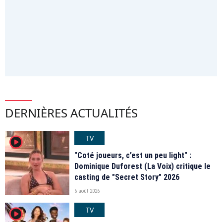
DERNIÈRES ACTUALITÉS
TV
player2
"Coté joueurs, c’est un peu light" :
Dominique Duforest (La Voix) critique le
casting de "Secret Story" 2026
6 août 2026
TV
player2