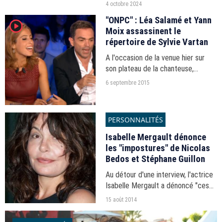
chaînes publiques font savoir
4 octobre 2024
qu'elles changent leur grille pour
"ONPC" : Léa Salamé et Yann
player2
rendre hommage à l'acteur.
Moix assassinent le
répertoire de Sylvie Vartan
A l'occasion de la venue hier sur
son plateau de la chanteuse,
Laurent Ruquier avait prévu un petit
6 septembre 2015
karaoké pour ses chroniqueurs.
PERSONNALITÉS
Isabelle Mergault dénonce
les "impostures" de Nicolas
Bedos et Stéphane Guillon
Au détour d'une interview, l'actrice
Isabelle Mergault a dénoncé "ces
chroniqueurs qui critiquent un
15 août 2014
système dont ils font partie", citant
Nicolas Bedos et Stéphane Guillon.