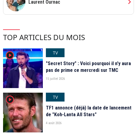
chevron_right
Laurent Ournac
TOP ARTICLES DU MOIS
TV
player2
"Secret Story" : Voici pourquoi il n'y aura
pas de prime ce mercredi sur TMC
15 juillet 2026
TV
player2
TF1 annonce (déjà) la date de lancement
de "Koh-Lanta All Stars"
4 août 2026