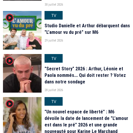
30 juillet 2026
TV
player2
Studio Danielle et Arthur débarquent dans
"L’amour vu du pré" sur M6
29 juillet 2026
TV
player2
"Secret Story" 2026 : Arthur, Léonie et
Paola nommés... Qui doit rester ? Votez
dans notre sondage
28 juillet 2026
TV
player2
"Un nouvel espace de liberté" : M6
dévoile la date de lancement de "L'amour
est dans le pré" 2026 et une grande
nouveauté pour Karine Le Marchand