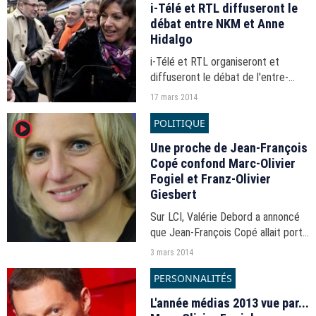
i-Télé et RTL diffuseront le
débat entre NKM et Anne
Hidalgo
i-Télé et RTL organiseront et
diffuseront le débat de l'entre-
deux-tours des municipales à Paris
17 mars 2014
entre NKM et Anne Hidalgo.
POLITIQUE
player2
Une proche de Jean-François
Copé confond Marc-Olivier
Fogiel et Franz-Olivier
Giesbert
Sur LCI, Valérie Debord a annoncé
que Jean-François Copé allait porte
plainte contre "Le Point" et
3 mars 2014
"notamment Monsieur Fogiel",
PERSONNALITÉS
confondant le journaliste de RTL
avec Franz-Olivier...
L'année médias 2013 vue par...