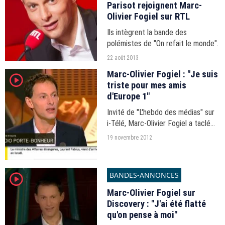
Parisot rejoignent Marc-
Olivier Fogiel sur RTL
Ils intègrent la bande des
polémistes de "On refait le monde".
22 août 2013
Marc-Olivier Fogiel : "Je suis
player2
triste pour mes amis
d'Europe 1"
Invité de "L'hebdo des médias" sur
i-Télé, Marc-Olivier Fogiel a taclé
son ancienne maison, Europe 1.
19 novembre 2012
BANDES-ANNONCES
player2
Marc-Olivier Fogiel sur
Discovery : "J'ai été flatté
qu'on pense à moi"