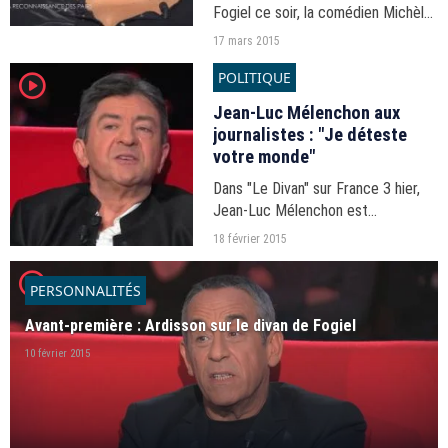
Fogiel ce soir, la comédien Michèle
Bernier se livre sur son absence de
17 mars 2015
la troupe des Enfoirés.
POLITIQUE
player2
Jean-Luc Mélenchon aux
journalistes : "Je déteste
votre monde"
Dans "Le Divan" sur France 3 hier,
Jean-Luc Mélenchon est
notamment revenu sur son rapport
18 février 2015
aux journalistes avec qui il a
player2
régulièrement des altercations.
PERSONNALITÉS
Avant-première : Ardisson sur le divan de Fogiel
10 février 2015