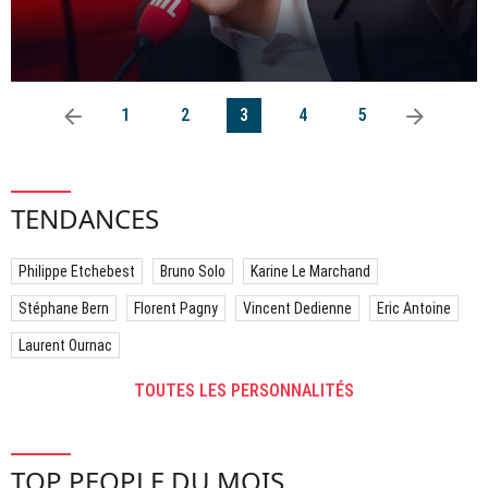
arrow_left
arrow_right
1
2
3
4
5
TENDANCES
Philippe Etchebest
Bruno Solo
Karine Le Marchand
Stéphane Bern
Florent Pagny
Vincent Dedienne
Eric Antoine
Laurent Ournac
TOUTES LES PERSONNALITÉS
TOP PEOPLE DU MOIS