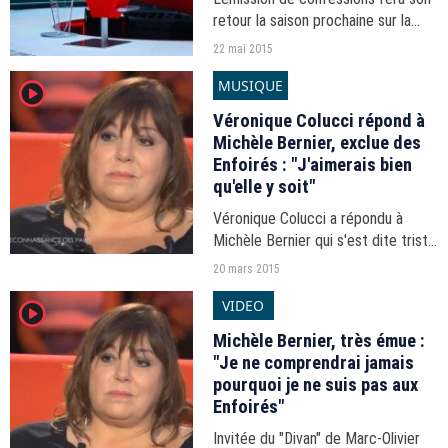
retour la saison prochaine sur la
chaîne publique.
22 mai 2015
MUSIQUE
player2
Véronique Colucci répond à
Michèle Bernier, exclue des
Enfoirés : "J'aimerais bien
qu'elle y soit"
Véronique Colucci a répondu à
Michèle Bernier qui s'est dite triste
de ne jamais avoir été appelée pour
20 mars 2015
participer au concert des Enfoirés.
VIDEO
player2
Michèle Bernier, très émue :
"Je ne comprendrai jamais
pourquoi je ne suis pas aux
Enfoirés"
Invitée du "Divan" de Marc-Olivier