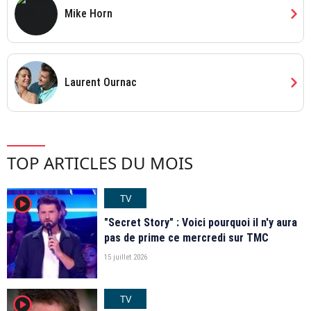
chevron_right
Mike Horn
chevron_right
Laurent Ournac
TOP ARTICLES DU MOIS
TV
player2
"Secret Story" : Voici pourquoi il n'y aura
pas de prime ce mercredi sur TMC
15 juillet 2026
TV
player2