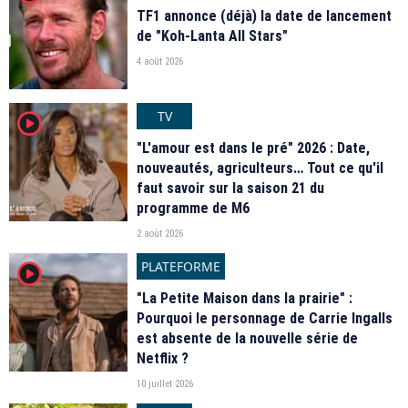
TF1 annonce (déjà) la date de lancement
de "Koh-Lanta All Stars"
4 août 2026
TV
player2
"L'amour est dans le pré" 2026 : Date,
nouveautés, agriculteurs… Tout ce qu'il
faut savoir sur la saison 21 du
programme de M6
2 août 2026
PLATEFORME
player2
"La Petite Maison dans la prairie" :
Pourquoi le personnage de Carrie Ingalls
est absente de la nouvelle série de
Netflix ?
10 juillet 2026