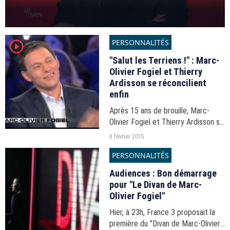
PERSONNALITÉS
player2
"Salut les Terriens !" : Marc-
Olivier Fogiel et Thierry
Ardisson se réconcilient
enfin
Après 15 ans de brouille, Marc-
Olivier Fogiel et Thierry Ardisson se
sont officiellement réconciliés hier
8 février 2015
sur Canal+.
PERSONNALITÉS
Audiences : Bon démarrage
pour "Le Divan de Marc-
Olivier Fogiel"
Hier, à 23h, France 3 proposait la
première du "Divan de Marc-Olivier