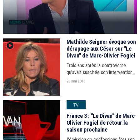
Mathilde Seigner évoque son
player2
dérapage aux César sur "Le
Divan" de Marc-Olivier Fogiel
Trois ans après la controverse
qu'avait suscitée son intervention
pendant les César, Mathilde Seigner
25 mai 2015
s'est confiée sur les coulisses de
cet épisode gênant.
TV
France 3 : "Le Divan" de Marc-
Olivier Fogiel de retour la
saison prochaine
L'émission de confessions fera son