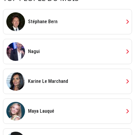
chevron_right
Stéphane Bern
chevron_right
Nagui
chevron_right
Karine Le Marchand
chevron_right
Maya Lauqué