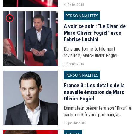
Fogiel". La nouvelle émission, dont
4 février 2015
Fabrice Luchini était l'invité, a
PERSONNALITÉS
player2
rassemblé 819.000
téléspectateurs.
A voir ce soir : "Le Divan de
Marc-Olivier Fogiel" avec
Fabrice Luchini
Dans une forme totalement
revisitée, Marc-Olivier Fogiel
ressuscite "Le Divan" d'Henry
3 février 2015
Chapier.
PERSONNALITÉS
France 3 : Les détails de la
nouvelle émission de Marc-
Olivier Fogiel
L'animateur présentera son "Divan" à
partir du 3 février prochain, à
23h05, sur France 3.
15 janvier 2015