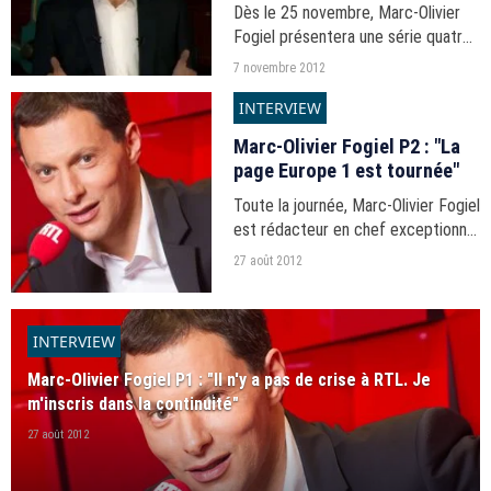
Dès le 25 novembre, Marc-Olivier
Fogiel présentera une série quatre
documentaires sur Discovery
7 novembre 2012
Channel intitulées "Et l'homme créa
INTERVIEW
le monde". Découvrez la bande-
annonce.
Marc-Olivier Fogiel P2 : "La
page Europe 1 est tournée"
Toute la journée, Marc-Olivier Fogiel
est rédacteur en chef exceptionnel
de puremedias.com. La P1 : son
27 août 2012
avis sur le média radio et son
ancienne maison Europe 1.
INTERVIEW
Marc-Olivier Fogiel P1 : "Il n'y a pas de crise à RTL. Je
m'inscris dans la continuité"
27 août 2012