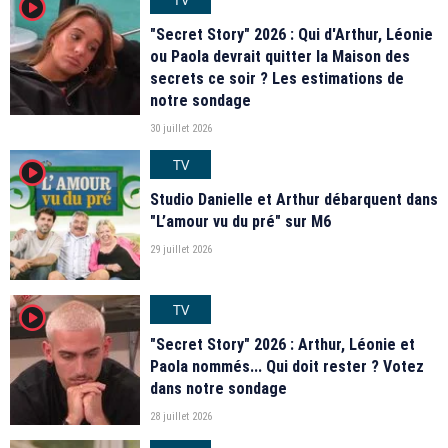
player2
"Secret Story" 2026 : Qui d'Arthur, Léonie
ou Paola devrait quitter la Maison des
secrets ce soir ? Les estimations de
notre sondage
30 juillet 2026
TV
player2
Studio Danielle et Arthur débarquent dans
"L’amour vu du pré" sur M6
29 juillet 2026
TV
player2
"Secret Story" 2026 : Arthur, Léonie et
Paola nommés... Qui doit rester ? Votez
dans notre sondage
28 juillet 2026