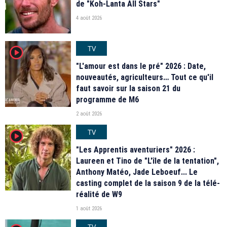
de "Koh-Lanta All Stars"
4 août 2026
TV
player2
"L'amour est dans le pré" 2026 : Date,
nouveautés, agriculteurs… Tout ce qu'il
faut savoir sur la saison 21 du
programme de M6
2 août 2026
TV
player2
"Les Apprentis aventuriers" 2026 :
Laureen et Tino de "L'île de la tentation",
Anthony Matéo, Jade Leboeuf... Le
casting complet de la saison 9 de la télé-
réalité de W9
1 août 2026
TV