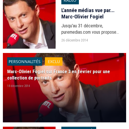
RADIO
L'année médias vue par...
Marc-Olivier Fogiel
Jusqu'au 31 décembre,
puremedias.com vous propose
"L'année médias vue par...", votre
26 décembre 2014
série de fin d'année.
PERSONNALITÉS
EXCLU
Marc-Olivier Fogiel sur France 3 en février pour une
collection de portraits
18 décembre 2014