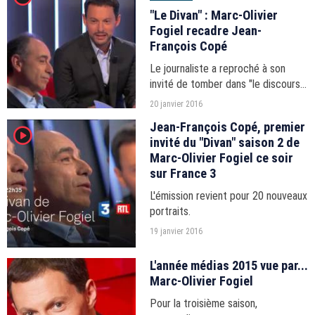
"Le Divan" : Marc-Olivier
Fogiel recadre Jean-
François Copé
Le journaliste a reproché à son
invité de tomber dans "le discours
politique".
20 janvier 2016
Jean-François Copé, premier
player2
invité du "Divan" saison 2 de
Marc-Olivier Fogiel ce soir
sur France 3
L'émission revient pour 20 nouveaux
portraits.
19 janvier 2016
L'année médias 2015 vue par...
Marc-Olivier Fogiel
Pour la troisième saison,