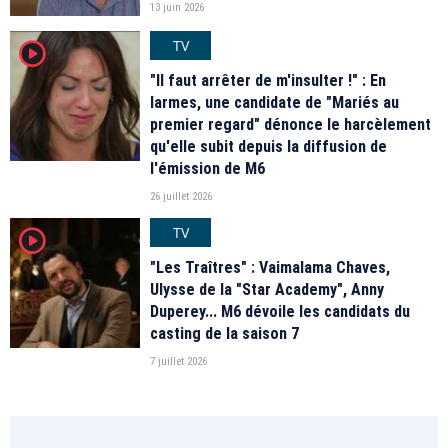
13 juin 2026
TV
player2
"Il faut arrêter de m'insulter !" : En
larmes, une candidate de "Mariés au
premier regard" dénonce le harcèlement
qu'elle subit depuis la diffusion de
l'émission de M6
26 juillet 2026
TV
player2
"Les Traîtres" : Vaimalama Chaves,
Ulysse de la "Star Academy", Anny
Duperey... M6 dévoile les candidats du
casting de la saison 7
7 juillet 2026