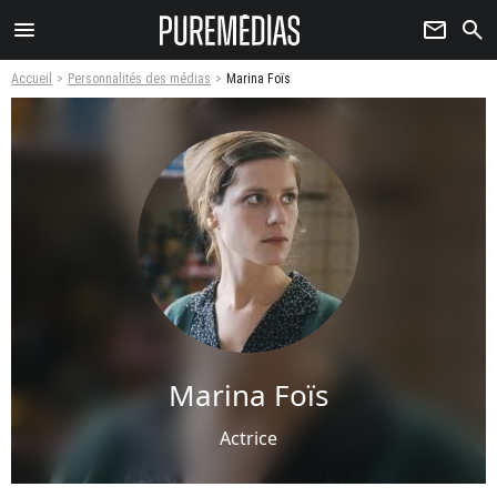
menu
newsletter
search
Accueil
Personnalités des médias
Marina Foïs
Marina Foïs
Actrice