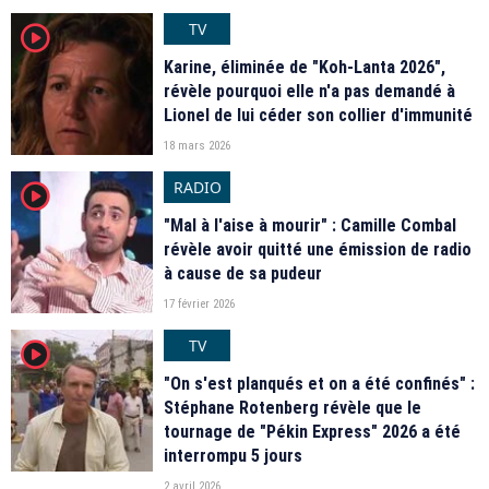
TV
player2
Karine, éliminée de "Koh-Lanta 2026",
révèle pourquoi elle n'a pas demandé à
Lionel de lui céder son collier d'immunité
18 mars 2026
RADIO
player2
"Mal à l'aise à mourir" : Camille Combal
révèle avoir quitté une émission de radio
à cause de sa pudeur
17 février 2026
TV
player2
"On s'est planqués et on a été confinés" :
Stéphane Rotenberg révèle que le
tournage de "Pékin Express" 2026 a été
interrompu 5 jours
2 avril 2026