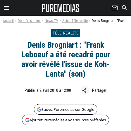
menu
newsletter
search
Accueil
Dernières actus
News TV
Actus Télé réalité
Denis Brogniart : "Frank Leboeuf a été recadré pour avoir révélé l'issue de Koh-Lanta" (son)
TÉLÉ RÉALITÉ
Denis Brogniart : "Frank
Leboeuf a été recadré pour
avoir révélé l'issue de Koh-
Lanta" (son)
share
Publié le 2 avril 2010 à 12:00
Partager
Suivez Puremédias sur Google
Ajoutez Puremédias à vos sources préférées