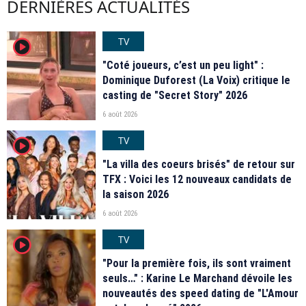
DERNIÈRES ACTUALITÉS
TV
player2
"Coté joueurs, c’est un peu light" :
Dominique Duforest (La Voix) critique le
casting de "Secret Story" 2026
6 août 2026
TV
player2
"La villa des coeurs brisés" de retour sur
TFX : Voici les 12 nouveaux candidats de
la saison 2026
6 août 2026
TV
player2
"Pour la première fois, ils sont vraiment
seuls…" : Karine Le Marchand dévoile les
nouveautés des speed dating de "L'Amour