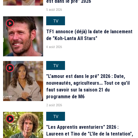
est dans le pré" 2026
5 août 2026
TV
player2
TF1 annonce (déjà) la date de lancement
de "Koh-Lanta All Stars"
4 août 2026
TV
player2
"L'amour est dans le pré" 2026 : Date,
nouveautés, agriculteurs… Tout ce qu'il
faut savoir sur la saison 21 du
programme de M6
2 août 2026
TV
player2
"Les Apprentis aventuriers" 2026 :
Laureen et Tino de "L'île de la tentation",