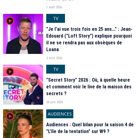
1 août 2026
TV
player2
"Je l’ai vue trois fois en 25 ans..." : Jean-
Edouard ("Loft Story") explique pourquoi
il ne se rendra pas aux obsèques de
Loana
3 avril 2026
TV
player2
"Secret Story" 2026 : Où, à quelle heure
et comment voir le live de la maison des
secrets ?
24 juin 2026
AUDIENCES
player2
Audiences : Quel bilan pour la saison 4 de
"L'île de la tentation" sur W9 ?