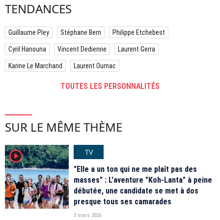
TENDANCES
Guillaume Pley
Stéphane Bern
Philippe Etchebest
Cyril Hanouna
Vincent Dedienne
Laurent Gerra
Karine Le Marchand
Laurent Ournac
TOUTES LES PERSONNALITÉS
SUR LE MÊME THÈME
TV
player2
"Elle a un ton qui ne me plaît pas des
masses" : L'aventure "Koh-Lanta" à peine
débutée, une candidate se met à dos
presque tous ses camarades
3 mars 2026