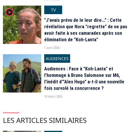
TV
player2
"J'avais prévu de le leur dire..." : Cette
révélation que Nora "regrette" de ne pas
avoir faite à ses camarades après son
élimination de "Koh-Lanta"
1 avril 2026
AUDIENCES
Audiences : Face à "Koh-Lanta" et
l'hommage à Bruno Salomone sur M6,
l'inédit d'"Alex Hugo" a-t-il une nouvelle
fois survolé la concurrence ?
18 mars 2026
LES ARTICLES SIMILAIRES