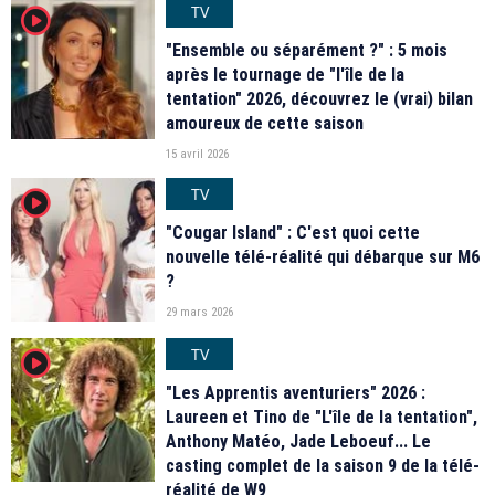
TV
player2
"Ensemble ou séparément ?" : 5 mois
après le tournage de "l'île de la
tentation" 2026, découvrez le (vrai) bilan
amoureux de cette saison
15 avril 2026
TV
player2
"Cougar Island" : C'est quoi cette
nouvelle télé-réalité qui débarque sur M6
?
29 mars 2026
TV
player2
"Les Apprentis aventuriers" 2026 :
Laureen et Tino de "L'île de la tentation",
Anthony Matéo, Jade Leboeuf... Le
casting complet de la saison 9 de la télé-
réalité de W9