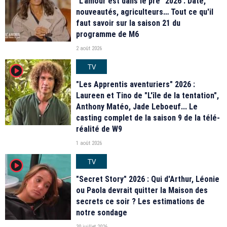
"L'amour est dans le pré" 2026 : Date,
nouveautés, agriculteurs… Tout ce qu'il
faut savoir sur la saison 21 du
programme de M6
2 août 2026
TV
player2
"Les Apprentis aventuriers" 2026 :
Laureen et Tino de "L'île de la tentation",
Anthony Matéo, Jade Leboeuf... Le
casting complet de la saison 9 de la télé-
réalité de W9
1 août 2026
TV
player2
"Secret Story" 2026 : Qui d'Arthur, Léonie
ou Paola devrait quitter la Maison des
secrets ce soir ? Les estimations de
notre sondage
30 juillet 2026