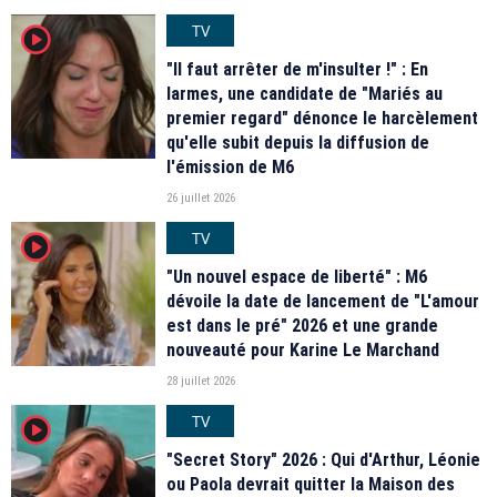
TV
player2
"Il faut arrêter de m'insulter !" : En
larmes, une candidate de "Mariés au
premier regard" dénonce le harcèlement
qu'elle subit depuis la diffusion de
l'émission de M6
26 juillet 2026
TV
player2
"Un nouvel espace de liberté" : M6
dévoile la date de lancement de "L'amour
est dans le pré" 2026 et une grande
nouveauté pour Karine Le Marchand
28 juillet 2026
TV
player2
"Secret Story" 2026 : Qui d'Arthur, Léonie
ou Paola devrait quitter la Maison des