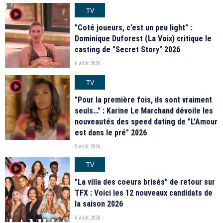
TV
player2
"Coté joueurs, c’est un peu light" :
Dominique Duforest (La Voix) critique le
casting de "Secret Story" 2026
6 août 2026
TV
player2
"Pour la première fois, ils sont vraiment
seuls…" : Karine Le Marchand dévoile les
nouveautés des speed dating de "L'Amour
est dans le pré" 2026
5 août 2026
TV
player2
"La villa des coeurs brisés" de retour sur
TFX : Voici les 12 nouveaux candidats de
la saison 2026
6 août 2026