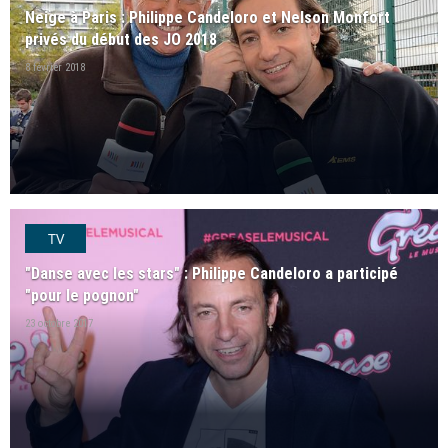
Neige à Paris : Philippe Candeloro et Nelson Monfort
privés du début des JO 2018
8 février 2018
TV
"Danse avec les stars" : Philippe Candeloro a participé
"pour le pognon"
23 octobre 2017