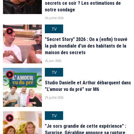
secrets ce soir ? Les estimations de
notre sondage
30 juillet 2026
TV
player2
"Secret Story" 2026 : On a (enfin) trouvé
la pub mondiale d'un des habitants de la
maison des secrets
26 juin 2026
TV
player2
Studio Danielle et Arthur débarquent dans
"L’amour vu du pré" sur M6
29 juillet 2026
TV
player2
"Je sors grandie de cette expérience" :
Surprise, Géraldine annonce sa rupture