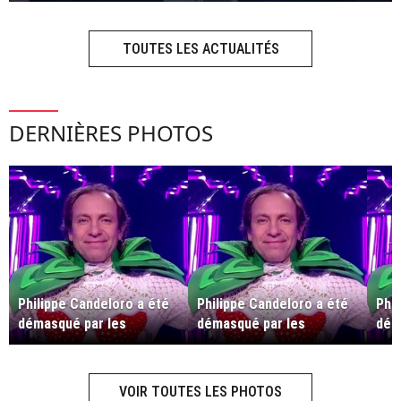
TOUTES LES ACTUALITÉS
DERNIÈRES PHOTOS
Philippe Candeloro a été
Philippe Candeloro a été
Phi
démasqué par les
démasqué par les
dém
enquêteurs.
enquêteurs.
enq
VOIR TOUTES LES PHOTOS