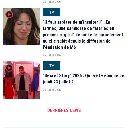
28 juillet 2026
TV
player2
"Il faut arrêter de m'insulter !" : En
larmes, une candidate de "Mariés au
premier regard" dénonce le harcèlement
qu'elle subit depuis la diffusion de
l'émission de M6
26 juillet 2026
TV
player2
"Secret Story" 2026 : Qui a été éliminé ce
jeudi 23 juillet ?
23 juillet 2026
DERNIÈRES NEWS