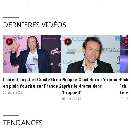
DERNIÈRES VIDÉOS
player2
player2
player2
Laurent Luyat et Cécile Grès
Philippe Candeloro s'exprime
Phili
en plein fou rire sur France 2
après le drame dans
"chia
"Dropped"
télév
25 mars 2022
10 mars 2015
19 févr
TENDANCES