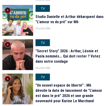
TV
player2
Studio Danielle et Arthur débarquent dans
"L’amour vu du pré" sur M6
29 juillet 2026
TV
player2
"Secret Story" 2026 : Arthur, Léonie et
Paola nommés... Qui doit rester ? Votez
dans notre sondage
28 juillet 2026
TV
player2
"Un nouvel espace de liberté" : M6
dévoile la date de lancement de "L'amour
est dans le pré" 2026 et une grande
nouveauté pour Karine Le Marchand