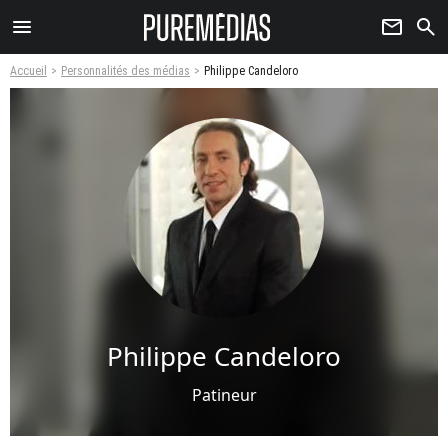
menu
newsletter
search
Accueil
Personnalités des médias
Philippe Candeloro
Philippe Candeloro
Patineur