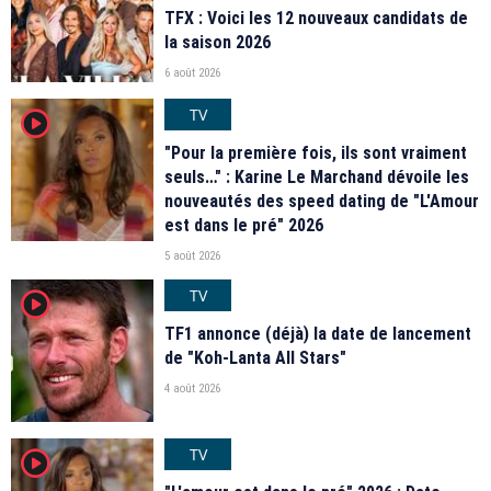
TFX : Voici les 12 nouveaux candidats de
la saison 2026
6 août 2026
TV
player2
"Pour la première fois, ils sont vraiment
seuls…" : Karine Le Marchand dévoile les
nouveautés des speed dating de "L'Amour
est dans le pré" 2026
5 août 2026
TV
player2
TF1 annonce (déjà) la date de lancement
de "Koh-Lanta All Stars"
4 août 2026
TV
player2