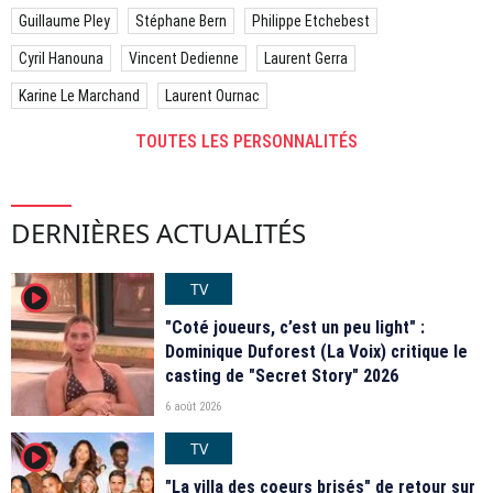
Guillaume Pley
Stéphane Bern
Philippe Etchebest
Cyril Hanouna
Vincent Dedienne
Laurent Gerra
Karine Le Marchand
Laurent Ournac
TOUTES LES PERSONNALITÉS
DERNIÈRES ACTUALITÉS
TV
player2
"Coté joueurs, c’est un peu light" :
Dominique Duforest (La Voix) critique le
casting de "Secret Story" 2026
6 août 2026
TV
player2
"La villa des coeurs brisés" de retour sur