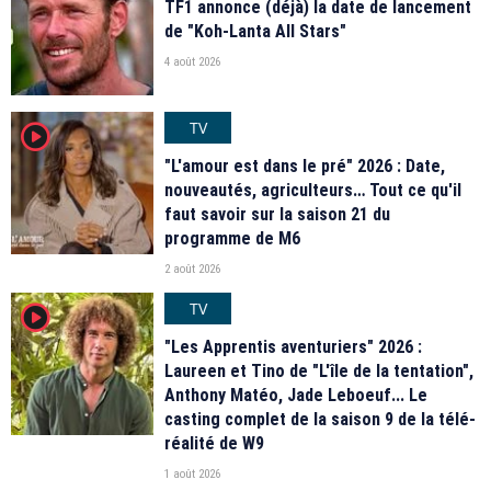
TF1 annonce (déjà) la date de lancement
de "Koh-Lanta All Stars"
4 août 2026
TV
player2
"L'amour est dans le pré" 2026 : Date,
nouveautés, agriculteurs… Tout ce qu'il
faut savoir sur la saison 21 du
programme de M6
2 août 2026
TV
player2
"Les Apprentis aventuriers" 2026 :
Laureen et Tino de "L'île de la tentation",
Anthony Matéo, Jade Leboeuf... Le
casting complet de la saison 9 de la télé-
réalité de W9
1 août 2026