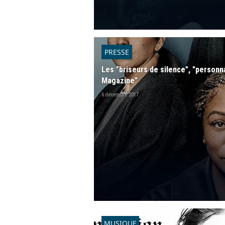
PRESSE
Les "briseurs de silence", "personn
Magazine"
6 décembre 2017
MUSIQUE