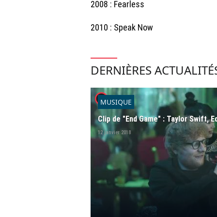
2008 : Fearless
2010 : Speak Now
DERNIÈRES ACTUALITÉ
player2
MUSIQUE
Clip de "End Game" : Taylor Swift, 
12 janvier 2018