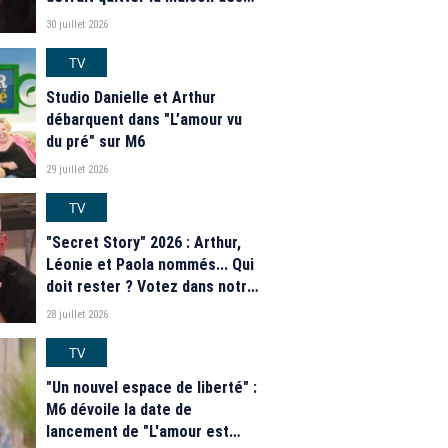
secrets ce soir ? Les
30 juillet 2026
estimations de notre sondage
TV
Studio Danielle et Arthur
débarquent dans "L’amour vu
du pré" sur M6
29 juillet 2026
TV
"Secret Story" 2026 : Arthur,
Léonie et Paola nommés... Qui
doit rester ? Votez dans notre
sondage
28 juillet 2026
TV
"Un nouvel espace de liberté" :
M6 dévoile la date de
lancement de "L'amour est