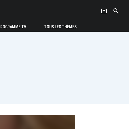
newsletter
search
PROGRAMME TV
TOUS LES THÈMES