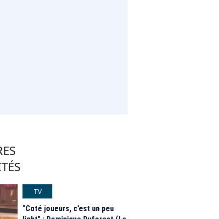
RES
ITÉS
TV
"Coté joueurs, c’est un peu