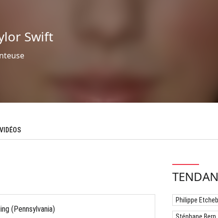
ylor Swift
nteuse
VIDÉOS
TENDAN
Philippe Etche
ng (Pennsylvania)
Stéphane Bern