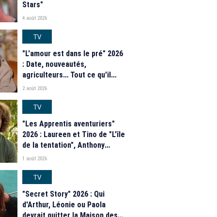
Stars"
4 août 2026
TV
"L'amour est dans le pré" 2026
: Date, nouveautés,
agriculteurs… Tout ce qu'il
faut savoir sur la saison 21 du
2 août 2026
programme de M6
TV
"Les Apprentis aventuriers"
2026 : Laureen et Tino de "L'île
de la tentation", Anthony
Matéo, Jade Leboeuf... Le
1 août 2026
casting complet de la saison 9
de la télé-réalité de W9
TV
"Secret Story" 2026 : Qui
d'Arthur, Léonie ou Paola
devrait quitter la Maison des