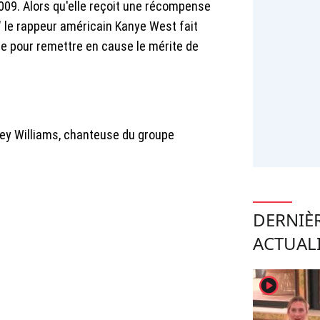
09. Alors qu'elle reçoit une récompense
" le rappeur américain Kanye West fait
ole pour remettre en cause le mérite de
yley Williams, chanteuse du groupe
DERNIÈ
ACTUAL
player2