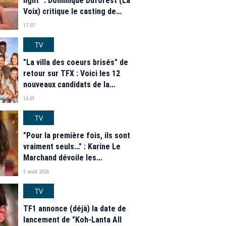
light" : Dominique Duforest (La
Voix) critique le casting de
"Secret Story" 2026
17:07
TV
"La villa des coeurs brisés" de
retour sur TFX : Voici les 12
nouveaux candidats de la
saison 2026
16:01
TV
"Pour la première fois, ils sont
vraiment seuls…" : Karine Le
Marchand dévoile les
nouveautés des speed dating
5 août 2026
de "L'Amour est dans le pré"
2026
TV
TF1 annonce (déjà) la date de
lancement de "Koh-Lanta All