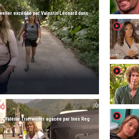
ierweiler excédée par Valentin Léonard dans
player2
player2
player2
" : Valérie Trierweiler agacée par Ines Reg