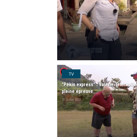
player2
TV
"Pékin express" : Valérie Trierweil
pleine épreuve
21 juillet 2022