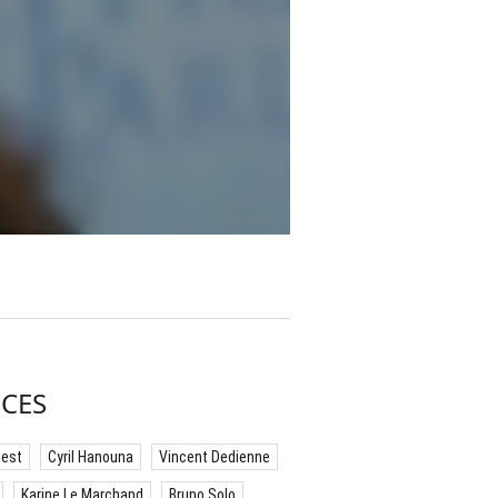
CES
best
Cyril Hanouna
Vincent Dedienne
Karine Le Marchand
Bruno Solo