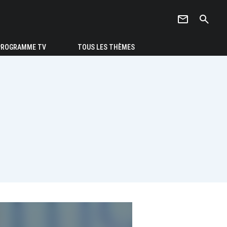
newsletter
search
PROGRAMME TV
TOUS LES THÈMES