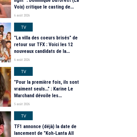
light" : Dominique Duforest (La
Voix) critique le casting de
"Secret Story" 2026
6 août 2026
TV
"La villa des coeurs brisés" de
retour sur TFX : Voici les 12
nouveaux candidats de la
saison 2026
6 août 2026
TV
"Pour la première fois, ils sont
vraiment seuls…" : Karine Le
Marchand dévoile les
nouveautés des speed dating
5 août 2026
de "L'Amour est dans le pré"
2026
TV
TF1 annonce (déjà) la date de
lancement de "Koh-Lanta All