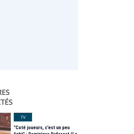
RES
ITÉS
TV
"Coté joueurs, c’est un peu