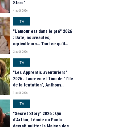
Stars"
4 août 2026
TV
"L'amour est dans le pré" 2026
: Date, nouveautés,
agriculteurs… Tout ce qu'il
faut savoir sur la saison 21 du
2 août 2026
programme de M6
TV
"Les Apprentis aventuriers"
2026 : Laureen et Tino de "L'île
de la tentation", Anthony
Matéo, Jade Leboeuf... Le
1 août 2026
casting complet de la saison 9
de la télé-réalité de W9
TV
"Secret Story" 2026 : Qui
d'Arthur, Léonie ou Paola
devrait quitter la Maison des