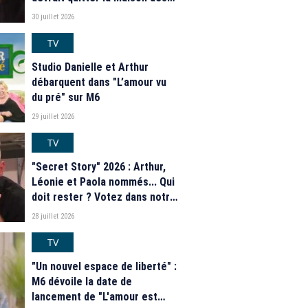
secrets ce soir ? Les
30 juillet 2026
estimations de notre sondage
TV
Studio Danielle et Arthur
débarquent dans "L’amour vu
du pré" sur M6
29 juillet 2026
TV
"Secret Story" 2026 : Arthur,
Léonie et Paola nommés... Qui
doit rester ? Votez dans notre
sondage
28 juillet 2026
TV
"Un nouvel espace de liberté" :
M6 dévoile la date de
lancement de "L'amour est