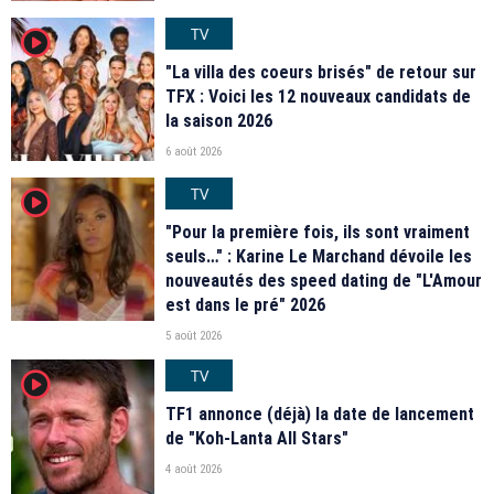
TV
player2
"La villa des coeurs brisés" de retour sur
TFX : Voici les 12 nouveaux candidats de
la saison 2026
6 août 2026
TV
player2
"Pour la première fois, ils sont vraiment
seuls…" : Karine Le Marchand dévoile les
nouveautés des speed dating de "L'Amour
est dans le pré" 2026
5 août 2026
TV
player2
TF1 annonce (déjà) la date de lancement
de "Koh-Lanta All Stars"
4 août 2026