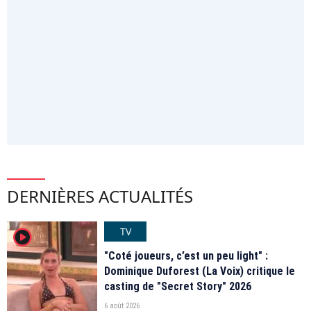
DERNIÈRES ACTUALITÉS
TV
player2
"Coté joueurs, c’est un peu light" :
Dominique Duforest (La Voix) critique le
casting de "Secret Story" 2026
6 août 2026