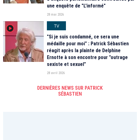
une enquête de "L'informé"
28 mai 2026
TV
player2
"Si je suis condamné, ce sera une
médaille pour moi" : Patrick Sébastien
réagit après la plainte de Delphine
Ernotte à son encontre pour "outrage
sexiste et sexuel"
28 avril 2026
DERNIÈRES NEWS SUR PATRICK
SÉBASTIEN