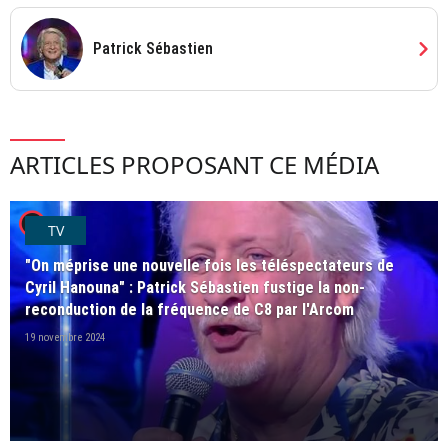
chevron_right
Patrick Sébastien
ARTICLES PROPOSANT CE MÉDIA
player2
TV
"On méprise une nouvelle fois les téléspectateurs de
Cyril Hanouna" : Patrick Sébastien fustige la non-
reconduction de la fréquence de C8 par l'Arcom
19 novembre 2024