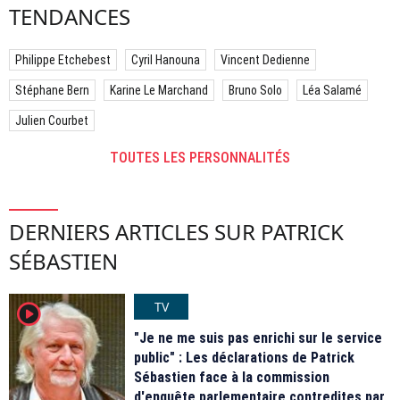
TENDANCES
Philippe Etchebest
Cyril Hanouna
Vincent Dedienne
Stéphane Bern
Karine Le Marchand
Bruno Solo
Léa Salamé
Julien Courbet
TOUTES LES PERSONNALITÉS
DERNIERS ARTICLES SUR PATRICK
SÉBASTIEN
TV
player2
"Je ne me suis pas enrichi sur le service
public" : Les déclarations de Patrick
Sébastien face à la commission
d'enquête parlementaire contredites par