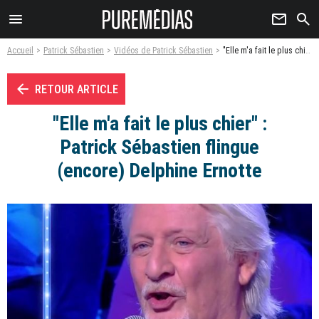
menu
newsletter
search
Accueil
Patrick Sébastien
Vidéos de Patrick Sébastien
"Elle m'a fait le plus chier" : Patrick Sébastien flingue (encore) Delphine Ernotte - Vidéo
arrow_left
RETOUR ARTICLE
"Elle m'a fait le plus chier" :
Patrick Sébastien flingue
(encore) Delphine Ernotte