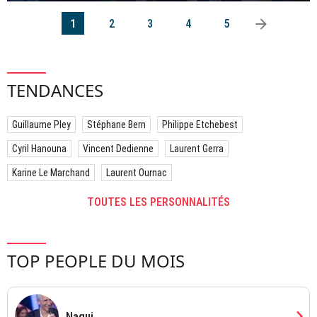
arrow_right
1
2
3
4
5
TENDANCES
Guillaume Pley
Stéphane Bern
Philippe Etchebest
Cyril Hanouna
Vincent Dedienne
Laurent Gerra
Karine Le Marchand
Laurent Ournac
TOUTES LES PERSONNALITÉS
TOP PEOPLE DU MOIS
chevron_right
Nagui