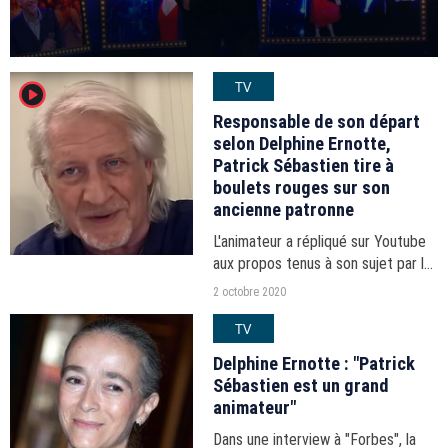
TV
player2
Responsable de son départ
selon Delphine Ernotte,
Patrick Sébastien tire à
boulets rouges sur son
ancienne patronne
L'animateur a répliqué sur Youtube
aux propos tenus à son sujet par la
présidente de France Télévisions.
2 octobre 2020
TV
Delphine Ernotte : "Patrick
Sébastien est un grand
animateur"
Dans une interview à "Forbes", la