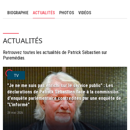
BIOGRAPHIE
ACTUALITÉS
PHOTOS
VIDÉOS
ACTUALITÉS
Retrouvez toutes les actualités de Patrick Sébastien sur
Puremédias.
player2
TV
"Je ne me suis pas enrichi sur le service public" : Les
déclarations de Patrick Sébastien face à la commission
d'enquête parlementaire contredites par une enquête de
"L'informé"
28 mai 2026