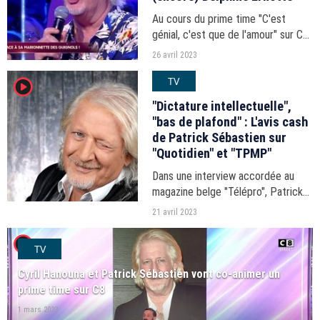
Au cours du prime time "C'est
génial, c'est que de l'amour" sur C8,
Cyril Hanouna a ressorti pour la
26 avril 2023
première fois une marionnette des
TV
player2
"Guignols" depuis la fin du
programme satirique...
"Dictature intellectuelle",
"bas de plafond" : L'avis cash
de Patrick Sébastien sur
"Quotidien" et "TPMP"
Dans une interview accordée au
magazine belge "Télépro", Patrick
Sébastien a donné son avis sur la
21 avril 2023
télévision d'aujourd'hui. Morceaux
player2
choisis.
TV
Cyril Hanouna et Patrick Sébastien vont co-animer un
prime time sur C8
1 mars 2023