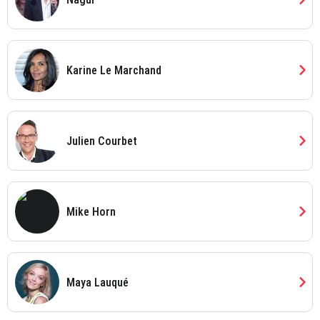
chevron_right
Karine Le Marchand
chevron_right
Julien Courbet
chevron_right
Mike Horn
chevron_right
Maya Lauqué