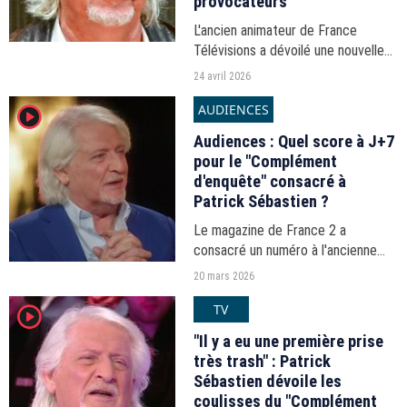
provocateurs
L'ancien animateur de France
Télévisions a dévoilé une nouvelle
chanson inédite au langage fleuri,
24 avril 2026
directement adressée à la patronne
AUDIENCES
player2
du groupe public, avec laquelle il
est conflit...
Audiences : Quel score à J+7
pour le "Complément
d'enquête" consacré à
Patrick Sébastien ?
Le magazine de France 2 a
consacré un numéro à l'ancienne
star de la télévision, qui aurait
20 mars 2026
désormais des ambitions politiques.
TV
player2
En linéaire, l'émission de Tristan
Waleckx avait signé...
"Il y a eu une première prise
très trash" : Patrick
Sébastien dévoile les
coulisses du "Complément