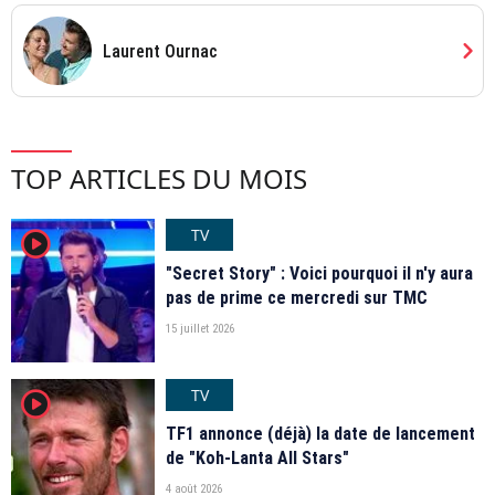
chevron_right
Laurent Ournac
TOP ARTICLES DU MOIS
TV
player2
"Secret Story" : Voici pourquoi il n'y aura
pas de prime ce mercredi sur TMC
15 juillet 2026
TV
player2
TF1 annonce (déjà) la date de lancement
de "Koh-Lanta All Stars"
4 août 2026