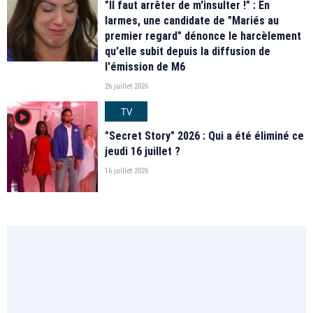
"Il faut arrêter de m'insulter !" : En
larmes, une candidate de "Mariés au
premier regard" dénonce le harcèlement
qu'elle subit depuis la diffusion de
l'émission de M6
26 juillet 2026
TV
player2
"Secret Story" 2026 : Qui a été éliminé ce
jeudi 16 juillet ?
16 juillet 2026