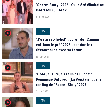
"Secret Story" 2026 : Qui a été éliminé ce
mercredi 8 juillet ?
8 juillet 2026
TV
player2
"J'en ai ras-le-bol" : Julien de "L'amour
est dans le pré" 2025 enchaine les
déconvenues avec sa ferme
13 juin 2026
TV
player2
"Coté joueurs, c’est un peu light" :
Dominique Duforest (La Voix) critique le
casting de "Secret Story" 2026
6 août 2026
TV
player2