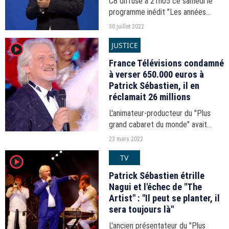
C8 diffuse à 21h05 ce samedi le
programme inédit "Les années
Sébastien".
30 juillet 2022
JUSTICE
player2
France Télévisions condamné
à verser 650.000 euros à
Patrick Sébastien, il en
réclamait 26 millions
L'animateur-producteur du "Plus
grand cabaret du monde" avait
attaqué le groupe public après son
23 mars 2022
éviction en 2019.
TV
player2
Patrick Sébastien étrille
Nagui et l'échec de "The
Artist" : "Il peut se planter, il
sera toujours là"
L'ancien présentateur du "Plus