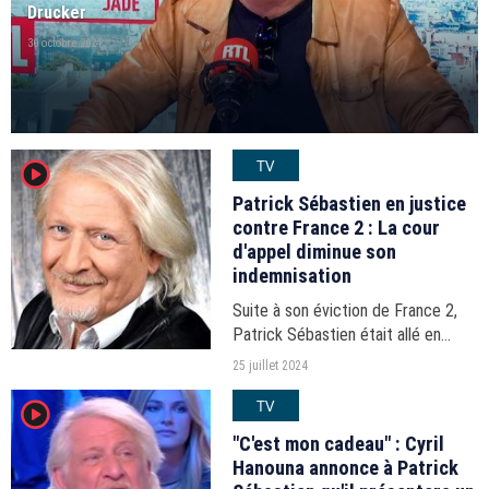
Drucker
30 octobre 2024
TV
player2
Patrick Sébastien en justice
contre France 2 : La cour
d'appel diminue son
indemnisation
Suite à son éviction de France 2,
Patrick Sébastien était allé en
justice. La cour d'appel vient de
25 juillet 2024
rendre son verdict : si la chaîne doit
TV
player2
bel et bien indemniser l'animateur,
le montant...
"C'est mon cadeau" : Cyril
Hanouna annonce à Patrick