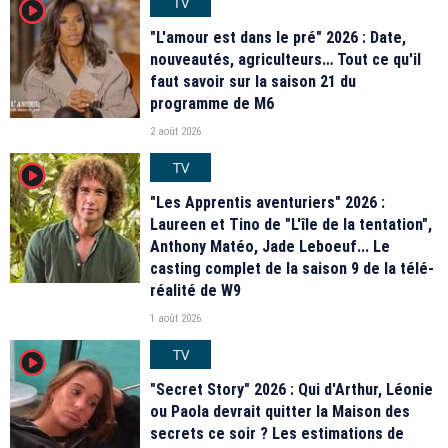
TV
player2
"L'amour est dans le pré" 2026 : Date,
nouveautés, agriculteurs… Tout ce qu'il
faut savoir sur la saison 21 du
programme de M6
2 août 2026
TV
player2
"Les Apprentis aventuriers" 2026 :
Laureen et Tino de "L'île de la tentation",
Anthony Matéo, Jade Leboeuf... Le
casting complet de la saison 9 de la télé-
réalité de W9
1 août 2026
TV
player2
"Secret Story" 2026 : Qui d'Arthur, Léonie
ou Paola devrait quitter la Maison des
secrets ce soir ? Les estimations de