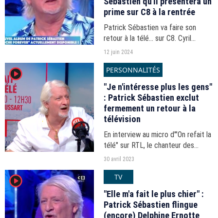
Sébastien qu'il présentera un
prime sur C8 à la rentrée
Patrick Sébastien va faire son
retour à la télé... sur C8. Cyril
Hanouna lui a annoncé, dans
12 juin 2024
"Touche pas à mon poste", qu'il
PERSONNALITÉS
player2
aurait un prime sur la chaîne à la
rentrée prochaine.
"Je n'intéresse plus les gens"
: Patrick Sébastien exclut
fermement un retour à la
télévision
En interview au micro d'"On refait la
télé" sur RTL, le chanteur des
"Sardines" a assuré avoir tourné la
30 avril 2023
page pour de bon.
TV
player2
"Elle m'a fait le plus chier" :
Patrick Sébastien flingue
(encore) Delphine Ernotte