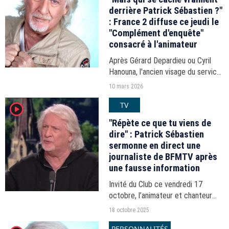
derrière Patrick Sébastien ?"
: France 2 diffuse ce jeudi le
"Complément d'enquête"
consacré à l'animateur
Après Gérard Depardieu ou Cyril
Hanouna, l'ancien visage du service
public va faire l'objet d'un numéro
10 mars 2026
du magazine d'investigation de
TV
player2
France 2.
"Répète ce que tu viens de
dire" : Patrick Sébastien
sermonne en direct une
journaliste de BFMTV après
une fausse information
Invité du Club ce vendredi 17
octobre, l’animateur et chanteur
s’est trouvé dans l’obligation de
18 octobre 2025
recadrer Paola Puerari, coupable
PERSONNALITÉS