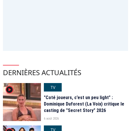
DERNIÈRES ACTUALITÉS
TV
player2
"Coté joueurs, c’est un peu light" :
Dominique Duforest (La Voix) critique le
casting de "Secret Story" 2026
6 août 2026
TV