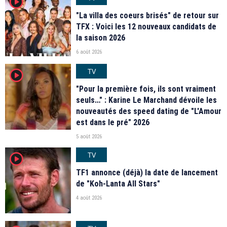
player2
"La villa des coeurs brisés" de retour sur
TFX : Voici les 12 nouveaux candidats de
la saison 2026
6 août 2026
TV
player2
"Pour la première fois, ils sont vraiment
seuls…" : Karine Le Marchand dévoile les
nouveautés des speed dating de "L'Amour
est dans le pré" 2026
5 août 2026
TV
player2
TF1 annonce (déjà) la date de lancement
de "Koh-Lanta All Stars"
4 août 2026