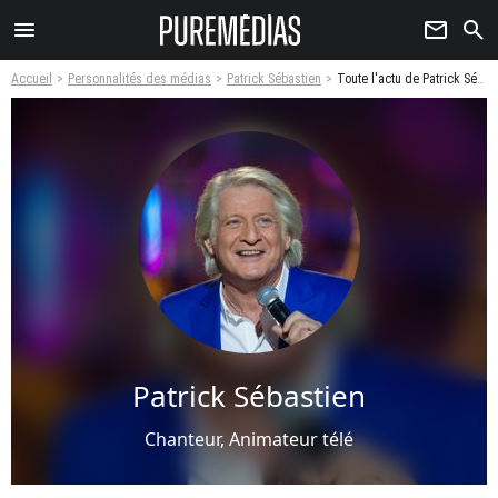
menu
newsletter
search
Accueil
Personnalités des médias
Patrick Sébastien
Toute l'actu de Patrick Sébastien
Patrick Sébastien
Chanteur, Animateur télé