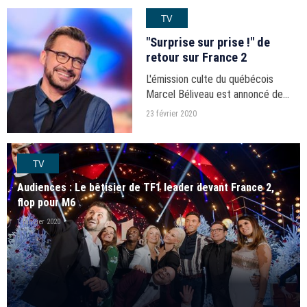
TV
"Surprise sur prise !" de
retour sur France 2
L'émission culte du québécois
Marcel Béliveau est annoncé de
retour.
23 février 2020
TV
Audiences : Le bêtisier de TF1 leader devant France 2,
flop pour M6
1 janvier 2020