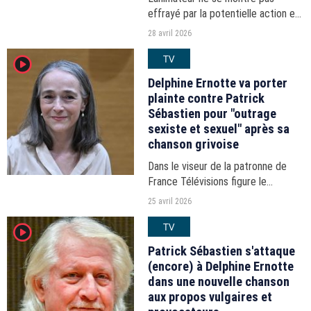
effrayé par la potentielle action en
justice de la patronne de France
28 avril 2026
Télévisions, courroucée contre une
TV
player2
chanson à son nom.
Delphine Ernotte va porter
plainte contre Patrick
Sébastien pour "outrage
sexiste et sexuel" après sa
chanson grivoise
Dans le viseur de la patronne de
France Télévisions figure le
morceau paillard du provocateur,
25 avril 2026
revanchard après son limogeage du
TV
player2
service public.
Patrick Sébastien s'attaque
(encore) à Delphine Ernotte
dans une nouvelle chanson
aux propos vulgaires et