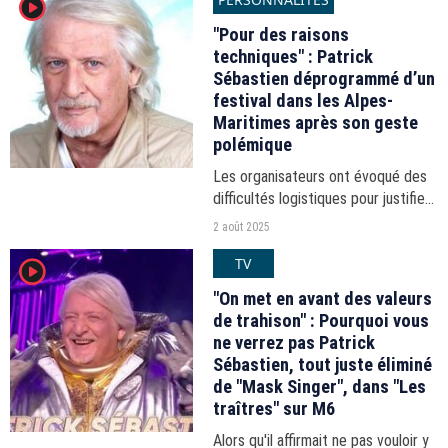
player2
de s'être emmêlée les pinceaux
dans ses fiches.
"Pour des raisons
techniques" : Patrick
Sébastien déprogrammé d’un
festival dans les Alpes-
Maritimes après son geste
polémique
Les organisateurs ont évoqué des
difficultés logistiques pour justifier
l'annulation de la venue de
2 août 2025
l'humoriste.
TV
player2
"On met en avant des valeurs
de trahison" : Pourquoi vous
ne verrez pas Patrick
Sébastien, tout juste éliminé
de "Mask Singer", dans "Les
traîtres" sur M6
Alors qu'il affirmait ne pas vouloir y