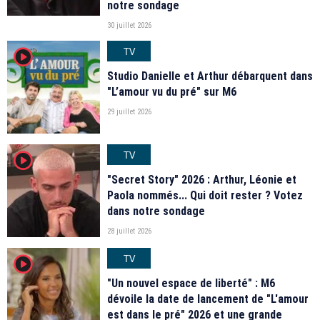
notre sondage
30 juillet 2026
TV
player2
Studio Danielle et Arthur débarquent dans
"L’amour vu du pré" sur M6
29 juillet 2026
TV
player2
"Secret Story" 2026 : Arthur, Léonie et
Paola nommés... Qui doit rester ? Votez
dans notre sondage
28 juillet 2026
TV
player2
"Un nouvel espace de liberté" : M6
dévoile la date de lancement de "L'amour
est dans le pré" 2026 et une grande