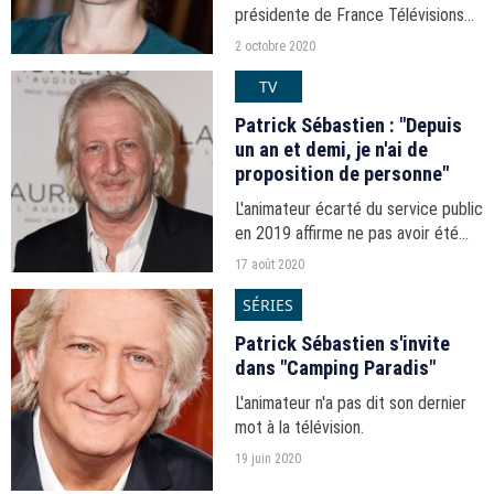
présidente de France Télévisions
revient sur le départ du
2 octobre 2020
présentateur du "Plus grand
TV
cabaret du monde".
Patrick Sébastien : "Depuis
un an et demi, je n'ai de
proposition de personne"
L'animateur écarté du service public
en 2019 affirme ne pas avoir été
contacté par d'autres chaînes.
17 août 2020
SÉRIES
Patrick Sébastien s'invite
dans "Camping Paradis"
L'animateur n'a pas dit son dernier
mot à la télévision.
19 juin 2020