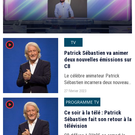
TV
player2
Patrick Sébastien va animer
deux nouvelles émissions sur
C8
Le célèbre animateur Patrick
Sébastien incarnera deux nouveaux
formats sur C8, chaîne portée par
27 février 2023
Cyril Hanouna.
PROGRAMME TV
player2
Ce soir à la télé : Patrick
Sébastien fait son retour à la
télévision