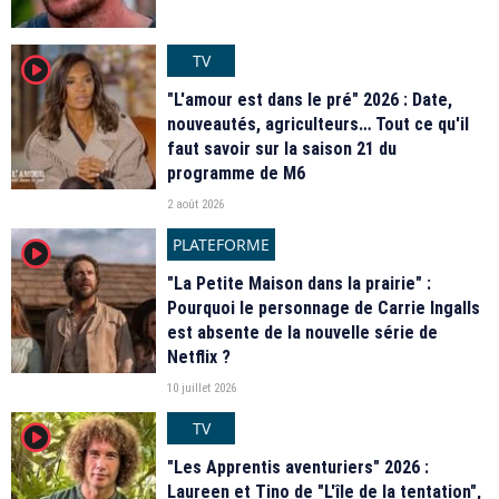
TV
player2
"L'amour est dans le pré" 2026 : Date,
nouveautés, agriculteurs… Tout ce qu'il
faut savoir sur la saison 21 du
programme de M6
2 août 2026
PLATEFORME
player2
"La Petite Maison dans la prairie" :
Pourquoi le personnage de Carrie Ingalls
est absente de la nouvelle série de
Netflix ?
10 juillet 2026
TV
player2
"Les Apprentis aventuriers" 2026 :
Laureen et Tino de "L'île de la tentation",