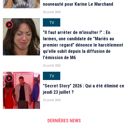
nouveauté pour Karine Le Marchand
28 juillet 2026
TV
player2
"Il faut arrêter de m'insulter !" : En
larmes, une candidate de "Mariés au
premier regard" dénonce le harcèlement
qu'elle subit depuis la diffusion de
l'émission de M6
26 juillet 2026
TV
player2
"Secret Story" 2026 : Qui a été éliminé ce
jeudi 23 juillet ?
23 juillet 2026
DERNIÈRES NEWS