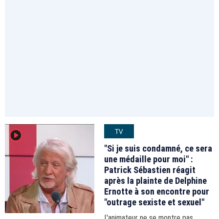
TV
player2
"Si je suis condamné, ce sera
une médaille pour moi" :
Patrick Sébastien réagit
après la plainte de Delphine
Ernotte à son encontre pour
"outrage sexiste et sexuel"
L'animateur ne se montre pas