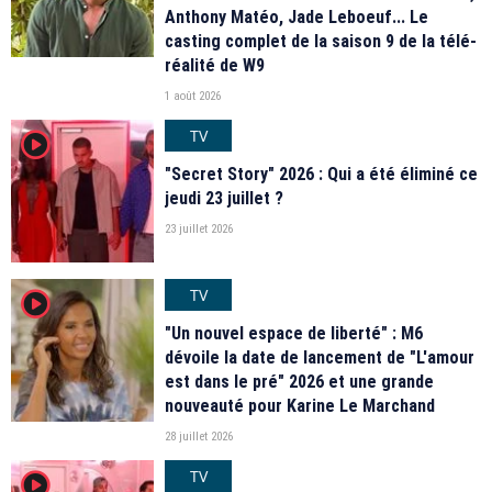
Anthony Matéo, Jade Leboeuf... Le
casting complet de la saison 9 de la télé-
réalité de W9
1 août 2026
TV
player2
"Secret Story" 2026 : Qui a été éliminé ce
jeudi 23 juillet ?
23 juillet 2026
TV
player2
"Un nouvel espace de liberté" : M6
dévoile la date de lancement de "L'amour
est dans le pré" 2026 et une grande
nouveauté pour Karine Le Marchand
28 juillet 2026
TV
player2