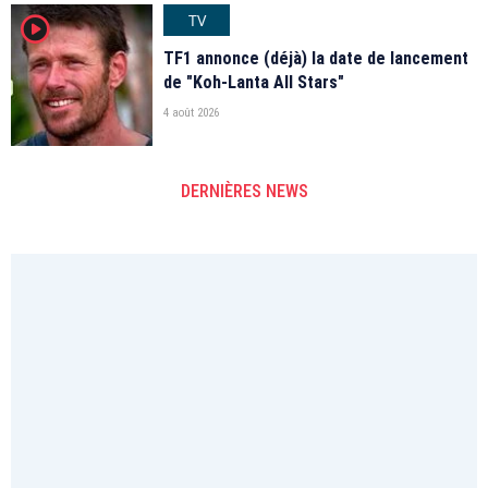
TV
player2
TF1 annonce (déjà) la date de lancement
de "Koh-Lanta All Stars"
4 août 2026
DERNIÈRES NEWS