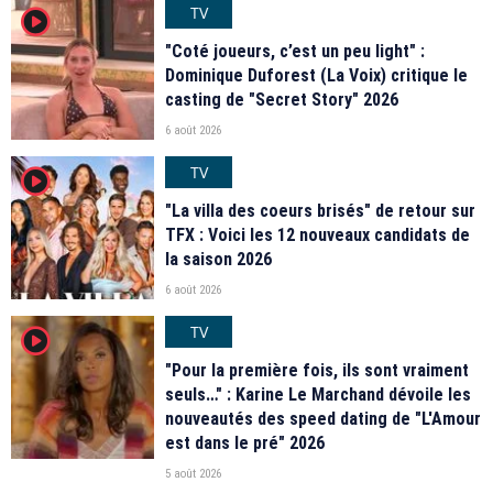
TV
player2
"Coté joueurs, c’est un peu light" :
Dominique Duforest (La Voix) critique le
casting de "Secret Story" 2026
6 août 2026
TV
player2
"La villa des coeurs brisés" de retour sur
TFX : Voici les 12 nouveaux candidats de
la saison 2026
6 août 2026
TV
player2
"Pour la première fois, ils sont vraiment
seuls…" : Karine Le Marchand dévoile les
nouveautés des speed dating de "L'Amour
est dans le pré" 2026
5 août 2026