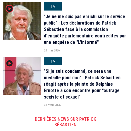
TV
player2
"Je ne me suis pas enrichi sur le service
public" : Les déclarations de Patrick
Sébastien face à la commission
d'enquête parlementaire contredites par
une enquête de "L'informé"
28 mai 2026
TV
player2
"Si je suis condamné, ce sera une
médaille pour moi" : Patrick Sébastien
réagit après la plainte de Delphine
Ernotte à son encontre pour "outrage
sexiste et sexuel"
28 avril 2026
DERNIÈRES NEWS SUR PATRICK
SÉBASTIEN