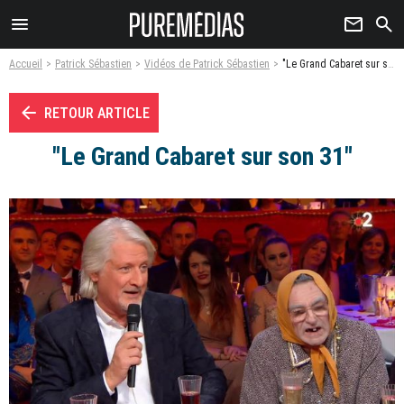
menu
newsletter
search
Accueil
Patrick Sébastien
Vidéos de Patrick Sébastien
"Le Grand Cabaret sur son 31" - Vidéo
arrow_left
RETOUR ARTICLE
"Le Grand Cabaret sur son 31"