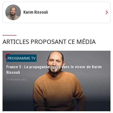
chevron_right
Karim Rissouli
ARTICLES PROPOSANT CE MÉDIA
player2
PROGRAMME TV
France 5 : La propagande russe dans le viseur de Karim
Rissouli
11 décembre 2022