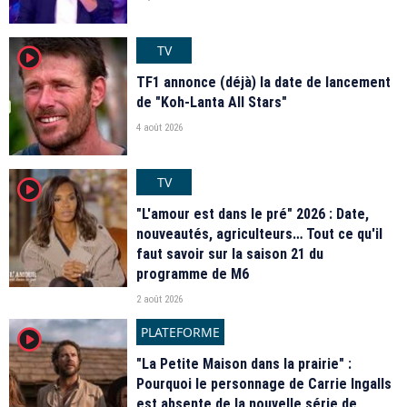
TV
player2
TF1 annonce (déjà) la date de lancement
de "Koh-Lanta All Stars"
4 août 2026
TV
player2
"L'amour est dans le pré" 2026 : Date,
nouveautés, agriculteurs… Tout ce qu'il
faut savoir sur la saison 21 du
programme de M6
2 août 2026
PLATEFORME
player2
"La Petite Maison dans la prairie" :
Pourquoi le personnage de Carrie Ingalls
est absente de la nouvelle série de