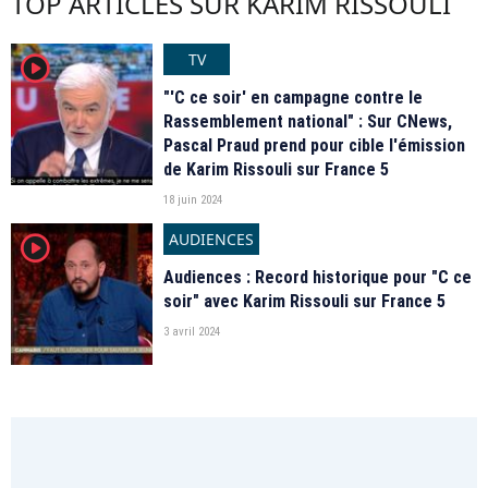
TOP ARTICLES SUR KARIM RISSOULI
TV
player2
"'C ce soir' en campagne contre le
Rassemblement national" : Sur CNews,
Pascal Praud prend pour cible l'émission
de Karim Rissouli sur France 5
18 juin 2024
AUDIENCES
player2
Audiences : Record historique pour "C ce
soir" avec Karim Rissouli sur France 5
3 avril 2024