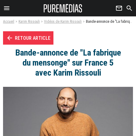
menu
newsletter
search
Accueil
Karim Rissouli
Vidéos de Karim Rissouli
Bande-annonce de "La fabrique du mensonge" sur France 5 avec Karim Rissouli - Vidéo
arrow_left
RETOUR ARTICLE
Bande-annonce de "La fabrique
du mensonge" sur France 5
avec Karim Rissouli