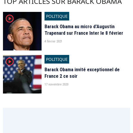
TOP ARTICLES SUR BARACK OBAMA
POLITIQUE
player2
Barack Obama au micro d'Augustin
Trapenard sur France Inter le 8 février
4 février 2021
POLITIQUE
player2
Barack Obama invité exceptionnel de
France 2 ce soir
17 novembre 2020