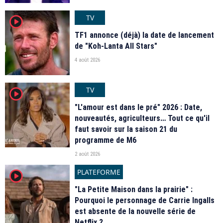
TV
player2
TF1 annonce (déjà) la date de lancement
de "Koh-Lanta All Stars"
4 août 2026
TV
player2
"L'amour est dans le pré" 2026 : Date,
nouveautés, agriculteurs… Tout ce qu'il
faut savoir sur la saison 21 du
programme de M6
2 août 2026
PLATEFORME
player2
"La Petite Maison dans la prairie" :
Pourquoi le personnage de Carrie Ingalls
est absente de la nouvelle série de
Netflix ?