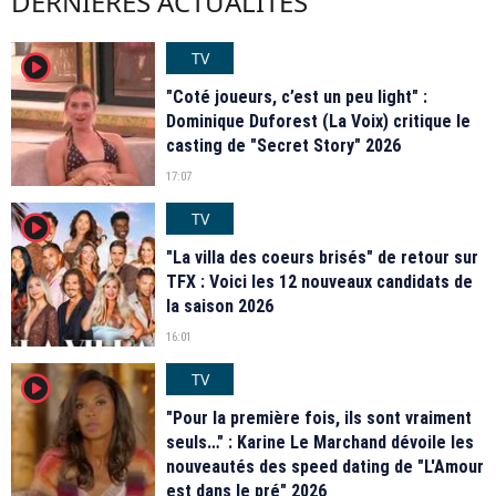
DERNIÈRES ACTUALITÉS
TV
player2
"Coté joueurs, c’est un peu light" :
Dominique Duforest (La Voix) critique le
casting de "Secret Story" 2026
17:07
TV
player2
"La villa des coeurs brisés" de retour sur
TFX : Voici les 12 nouveaux candidats de
la saison 2026
16:01
TV
player2
"Pour la première fois, ils sont vraiment
seuls…" : Karine Le Marchand dévoile les
nouveautés des speed dating de "L'Amour
est dans le pré" 2026