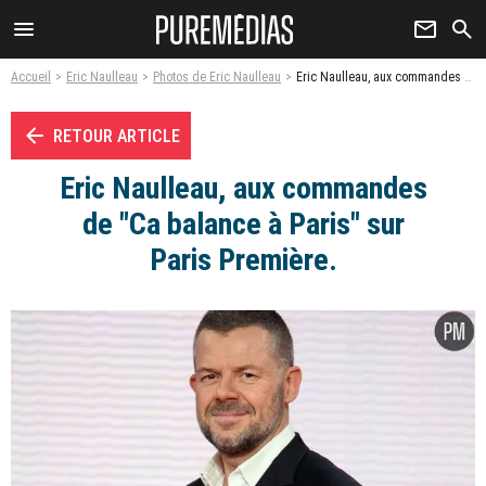
menu
newsletter
search
Accueil
Eric Naulleau
Photos de Eric Naulleau
Eric Naulleau, aux commandes de "Ca balance à Paris" sur Paris Première. - Photo
arrow_left
RETOUR ARTICLE
Eric Naulleau, aux commandes
de "Ca balance à Paris" sur
Paris Première.