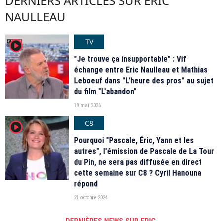
DERNIERS ARTICLES SUR ERIC
NAULLEAU
TV
player2
"Je trouve ça insupportable" : Vif
échange entre Eric Naulleau et Mathias
Leboeuf dans "L'heure des pros" au sujet
du film "L'abandon"
19 mai 2026
C8
player2
Pourquoi "Pascale, Éric, Yann et les
autres", l'émission de Pascale de La Tour
du Pin, ne sera pas diffusée en direct
cette semaine sur C8 ? Cyril Hanouna
répond
21 octobre 2024