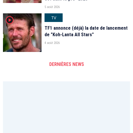
5 août 2026
TV
player2
TF1 annonce (déjà) la date de lancement
de "Koh-Lanta All Stars"
4 août 2026
DERNIÈRES NEWS