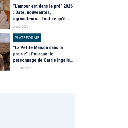
"L'amour est dans le pré" 2026
: Date, nouveautés,
agriculteurs… Tout ce qu'il
faut savoir sur la saison 21 du
2 août 2026
programme de M6
PLATEFORME
"La Petite Maison dans la
prairie" : Pourquoi le
personnage de Carrie Ingalls
est absente de la nouvelle
10 juillet 2026
série de Netflix ?