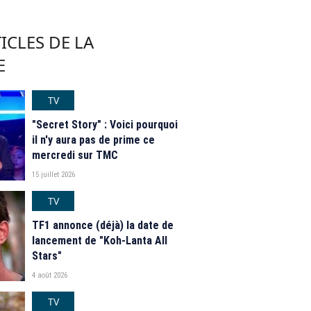
ICLES DE LA
E
TV
"Secret Story" : Voici pourquoi
il n'y aura pas de prime ce
mercredi sur TMC
15 juillet 2026
TV
TF1 annonce (déjà) la date de
lancement de "Koh-Lanta All
Stars"
4 août 2026
TV