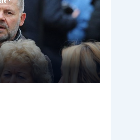
ère ?