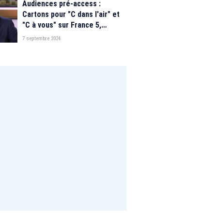
Audiences pré-access :
Cartons pour "C dans l'air" et
"C à vous" sur France 5,
Pascale de la Tour du Pin chute
7 septembre 2024
encore sur C8