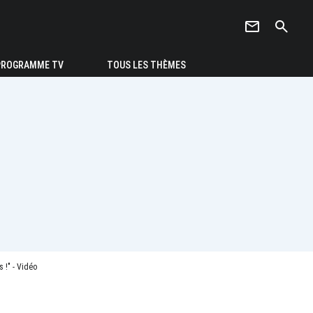
newsletter
search
PROGRAMME TV
TOUS LES THÈMES
 !" - Vidéo