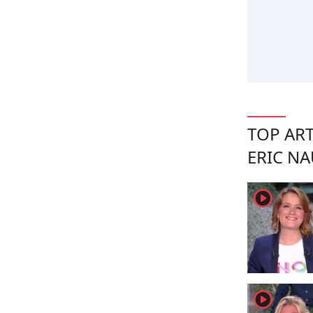
TOP ART
ERIC N
player2
player2