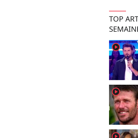
TOP ART
SEMAIN
player2
player2
player2