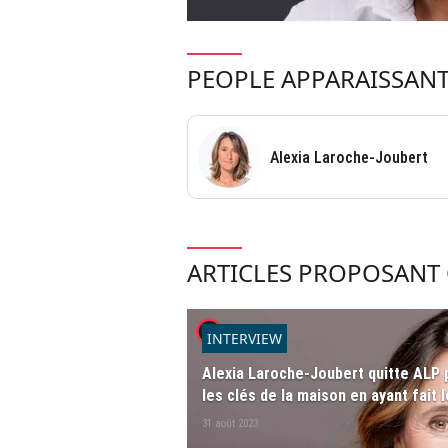
PEOPLE APPARAISSANT
Alexia Laroche-Joubert
ARTICLES PROPOSANT 
player2
INTERVIEW
Alexia Laroche-Joubert quitte ALP po
les clés de la maison en ayant fait l
31 août 2023