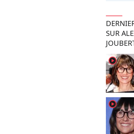
DERNIER
SUR ALE
JOUBER
player2
player2