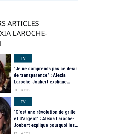
S ARTICLES
XIA LAROCHE-
T
TV
"Je ne comprends pas ce désir
de transparence" : Alexia
Laroche-Joubert explique
pourquoi elle est favorable à
30 juin 2026
l'utilisation de l'IA à la
télévision
TV
"C'est une révolution de grille
et d'argent" : Alexia Laroche-
Joubert explique pourquoi les
chaînes vont favoriser les
17 mai 2026