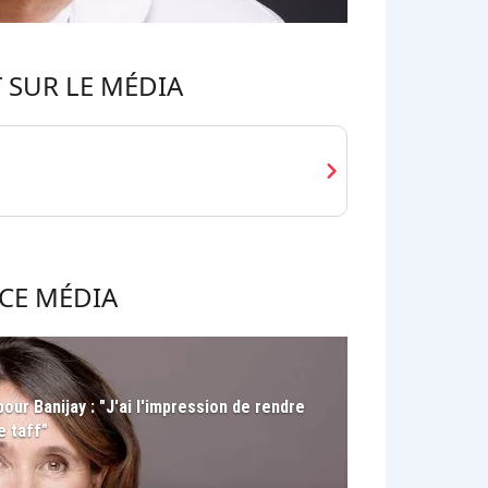
 SUR LE MÉDIA
chevron_right
CE MÉDIA
ur Banijay : "J'ai l'impression de rendre
e taff"