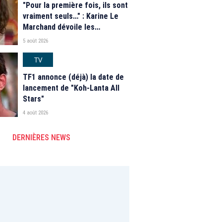
"Pour la première fois, ils sont
vraiment seuls…" : Karine Le
Marchand dévoile les
nouveautés des speed dating
5 août 2026
de "L'Amour est dans le pré"
2026
TV
TF1 annonce (déjà) la date de
lancement de "Koh-Lanta All
Stars"
4 août 2026
DERNIÈRES NEWS