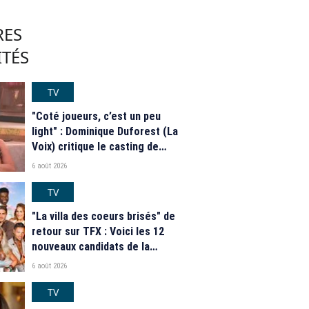
RES
ITÉS
TV
"Coté joueurs, c’est un peu
light" : Dominique Duforest (La
Voix) critique le casting de
"Secret Story" 2026
6 août 2026
TV
"La villa des coeurs brisés" de
retour sur TFX : Voici les 12
nouveaux candidats de la
saison 2026
6 août 2026
TV