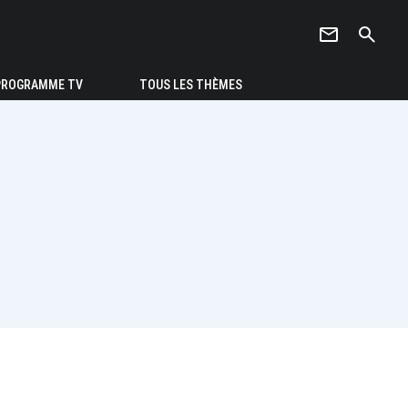
newsletter
search
PROGRAMME TV
TOUS LES THÈMES