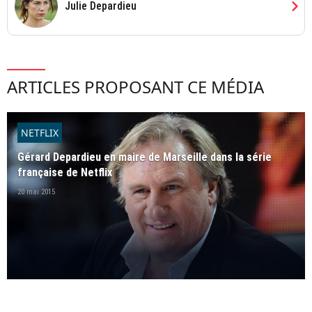
chevron_right
Julie Depardieu
ARTICLES PROPOSANT CE MÉDIA
NETFLIX
Gérard Depardieu en maire de Marseille dans la série
française de Netflix
20 mai 2015