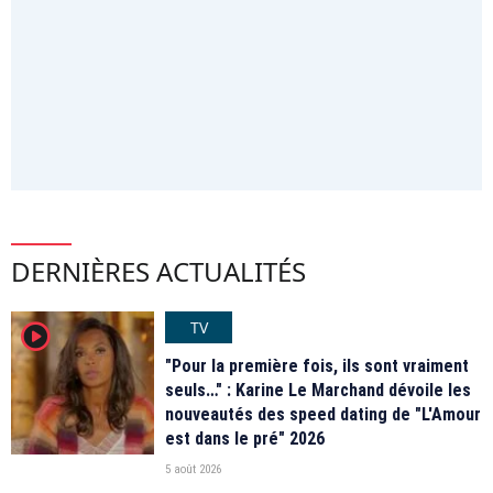
DERNIÈRES ACTUALITÉS
TV
player2
"Pour la première fois, ils sont vraiment
seuls…" : Karine Le Marchand dévoile les
nouveautés des speed dating de "L'Amour
est dans le pré" 2026
5 août 2026