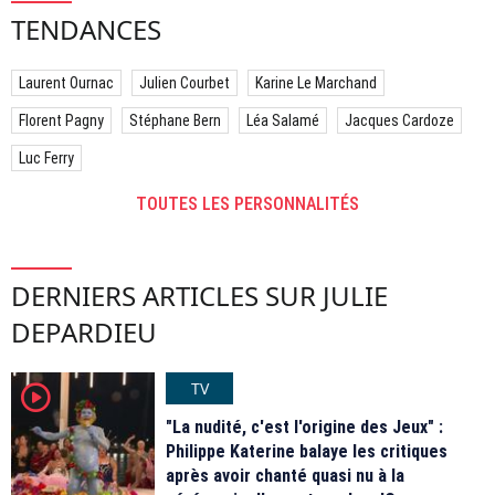
TENDANCES
Laurent Ournac
Julien Courbet
Karine Le Marchand
Florent Pagny
Stéphane Bern
Léa Salamé
Jacques Cardoze
Luc Ferry
TOUTES LES PERSONNALITÉS
DERNIERS ARTICLES SUR JULIE
DEPARDIEU
TV
player2
"La nudité, c'est l'origine des Jeux" :
Philippe Katerine balaye les critiques
après avoir chanté quasi nu à la