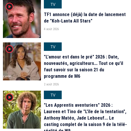
TV
player2
TF1 annonce (déjà) la date de lancement
de "Koh-Lanta All Stars"
4 août 2026
TV
player2
"L'amour est dans le pré" 2026 : Date,
nouveautés, agriculteurs… Tout ce qu'il
faut savoir sur la saison 21 du
programme de M6
2 août 2026
TV
player2
"Les Apprentis aventuriers" 2026 :
Laureen et Tino de "L'île de la tentation",
Anthony Matéo, Jade Leboeuf... Le
casting complet de la saison 9 de la télé-
réalité de W9