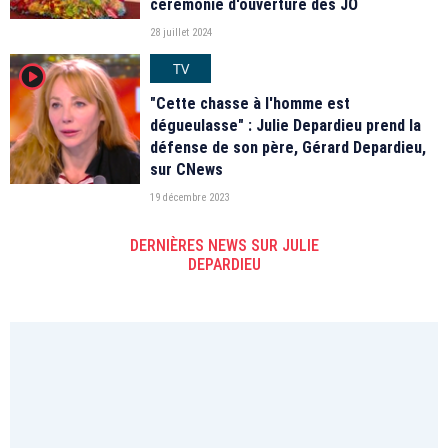
cérémonie d'ouverture des JO
28 juillet 2024
TV
player2
"Cette chasse à l'homme est
dégueulasse" : Julie Depardieu prend la
défense de son père, Gérard Depardieu,
sur CNews
19 décembre 2023
DERNIÈRES NEWS SUR JULIE
DEPARDIEU