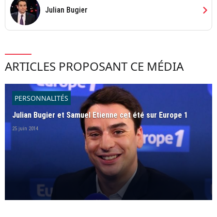
chevron_right
Julian Bugier
ARTICLES PROPOSANT CE MÉDIA
PERSONNALITÉS
Julian Bugier et Samuel Etienne cet été sur Europe 1
25 juin 2014