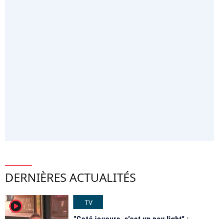
DERNIÈRES ACTUALITÉS
TV
player2