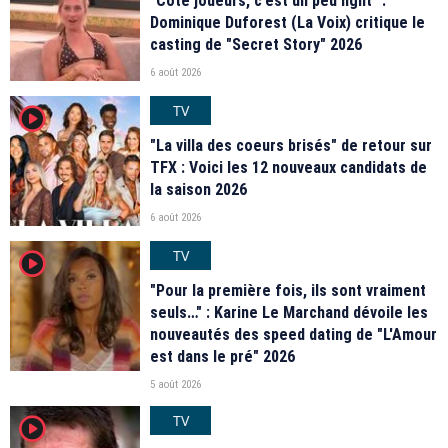
"Coté joueurs, c’est un peu light" :
Dominique Duforest (La Voix) critique le
casting de "Secret Story" 2026
6 août 2026
TV
player2
"La villa des coeurs brisés" de retour sur
TFX : Voici les 12 nouveaux candidats de
la saison 2026
6 août 2026
TV
player2
"Pour la première fois, ils sont vraiment
seuls…" : Karine Le Marchand dévoile les
nouveautés des speed dating de "L'Amour
est dans le pré" 2026
5 août 2026
TV
player2