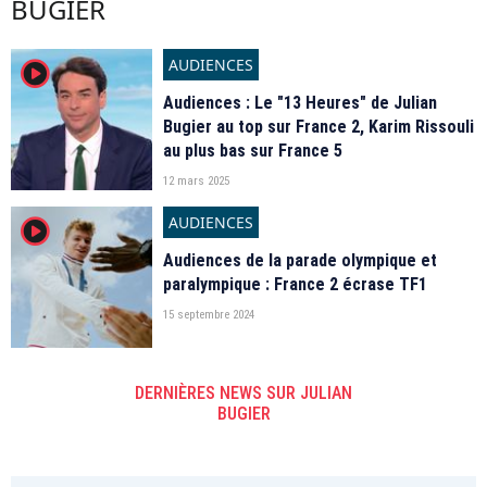
BUGIER
AUDIENCES
player2
Audiences : Le "13 Heures" de Julian
Bugier au top sur France 2, Karim Rissouli
au plus bas sur France 5
12 mars 2025
AUDIENCES
player2
Audiences de la parade olympique et
paralympique : France 2 écrase TF1
15 septembre 2024
DERNIÈRES NEWS SUR JULIAN
BUGIER