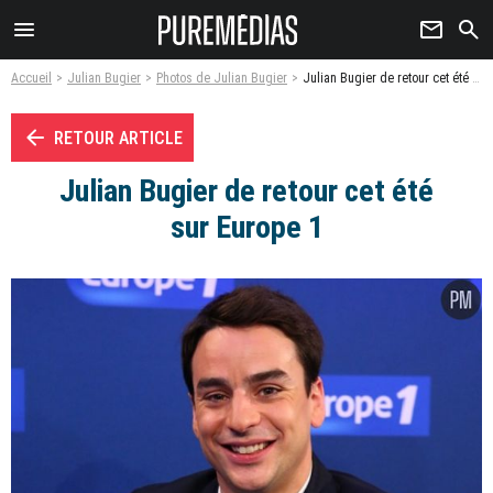
menu
newsletter
search
Accueil
Julian Bugier
Photos de Julian Bugier
Julian Bugier de retour cet été sur Europe 1 - Photo
arrow_left
RETOUR ARTICLE
Julian Bugier de retour cet été
sur Europe 1