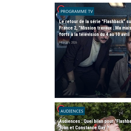
player2
PROGRAMME TV
Le retour de la série "Flashback" su
France 2, "Mission travaux : Ma mai
forts à la télévision du 4 au 10 avril
18 mars 2026
player2
AUDIENCES
Audiences : Quel bilan pour "Flashb
Youn et Constance Gay ?