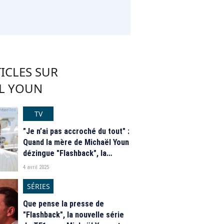
ICLES SUR
L YOUN
TV
"Je n’ai pas accroché du tout" :
Quand la mère de Michaël Youn
dézingue "Flashback", la
nouvelle série de son fils sur
4 avril 2025
TF1
SÉRIES
Que pense la presse de
"Flashback", la nouvelle série