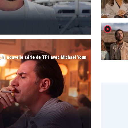
player2
 la nouvelle série de TF1 avec Michaël Youn