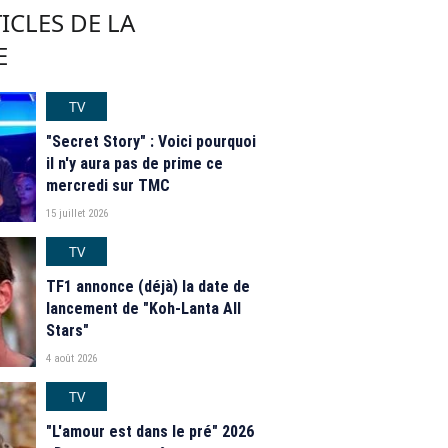
ICLES DE LA
E
TV
"Secret Story" : Voici pourquoi
il n'y aura pas de prime ce
mercredi sur TMC
15 juillet 2026
TV
TF1 annonce (déjà) la date de
lancement de "Koh-Lanta All
Stars"
4 août 2026
TV
"L'amour est dans le pré" 2026