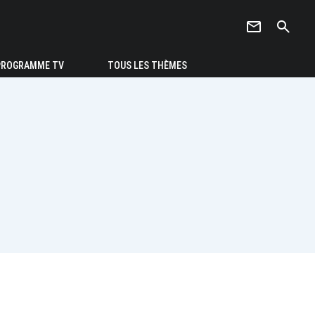
newsletter
search
PROGRAMME TV
TOUS LES THÈMES