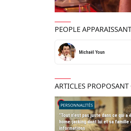
PEOPLE APPARAISSANT
Michaël Youn
ARTICLES PROPOSANT 
player2
PERSONNALITÉS
"Tout n'est pas juste dans ce qui a 
home-jacking dont lui et sa famille
informations