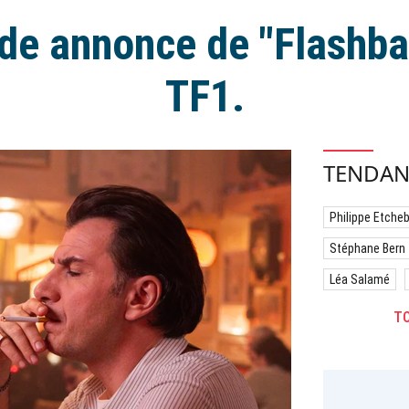
de annonce de "Flashba
TF1.
TENDAN
Philippe Etche
Stéphane Bern
Léa Salamé
TO