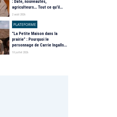
: Date, nouveautés,
agriculteurs… Tout ce qu'il
faut savoir sur la saison 21 du
2 août 2026
programme de M6
PLATEFORME
"La Petite Maison dans la
prairie" : Pourquoi le
personnage de Carrie Ingalls
est absente de la nouvelle
10 juillet 2026
série de Netflix ?