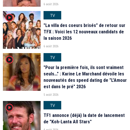
6 août 2026
TV
player2
"La villa des coeurs brisés" de retour sur
TFX : Voici les 12 nouveaux candidats de
la saison 2026
6 août 2026
TV
player2
"Pour la première fois, ils sont vraiment
seuls…" : Karine Le Marchand dévoile les
nouveautés des speed dating de "L'Amour
est dans le pré" 2026
5 août 2026
TV
player2
TF1 annonce (déjà) la date de lancement
de "Koh-Lanta All Stars"
4 août 2026