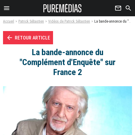
menu
newsletter
search
Accueil
Patrick Sébastien
Vidéos de Patrick Sébastien
La bande-annonce du "Complément d'Enquête" sur France 2 - Vidéo
arrow_left
RETOUR ARTICLE
La bande-annonce du
"Complément d'Enquête" sur
France 2