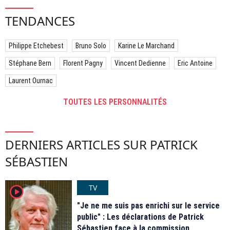
TENDANCES
Philippe Etchebest
Bruno Solo
Karine Le Marchand
Stéphane Bern
Florent Pagny
Vincent Dedienne
Eric Antoine
Laurent Ournac
TOUTES LES PERSONNALITÉS
DERNIERS ARTICLES SUR PATRICK
SÉBASTIEN
TV
player2
"Je ne me suis pas enrichi sur le service
public" : Les déclarations de Patrick
Sébastien face à la commission