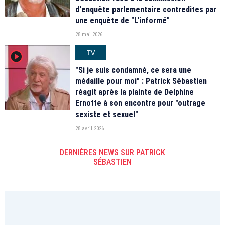
d'enquête parlementaire contredites par
une enquête de "L'informé"
28 mai 2026
TV
player2
"Si je suis condamné, ce sera une
médaille pour moi" : Patrick Sébastien
réagit après la plainte de Delphine
Ernotte à son encontre pour "outrage
sexiste et sexuel"
28 avril 2026
DERNIÈRES NEWS SUR PATRICK
SÉBASTIEN