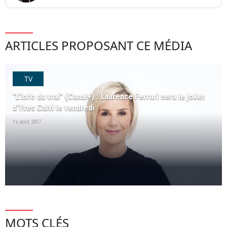
ARTICLES PROPOSANT CE MÉDIA
TV
"L'info du vrai" (Canal+) : Laurence Ferrari sera le joker
d'Yves Calvi le vendredi
16 août 2017
MOTS CLÉS