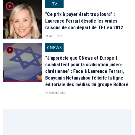
TV
player2
"Ce prix à payer était trop lourd" :
Laurence Ferrari dévoile les vraies
raisons de son départ de TF1 en 2012
21 avril 2025
CNEWS
player2
"J'apprécie que CNews et Europe 1
combattent pour la civilisation judéo-
chrétienne" : Face à Laurence Ferrari,
Benyamin Netanyahou félicite la ligne
éditoriale des médias du groupe Bolloré
24 octobre 2024