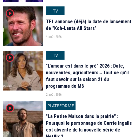
TV
player2
TF1 annonce (déjà) la date de lancement
de "Koh-Lanta All Stars"
4 août 2026
TV
player2
"L'amour est dans le pré" 2026 : Date,
nouveautés, agriculteurs… Tout ce qu'il
faut savoir sur la saison 21 du
programme de M6
2 août 2026
PLATEFORME
player2
"La Petite Maison dans la prairie" :
Pourquoi le personnage de Carrie Ingalls
est absente de la nouvelle série de
Netflix ?