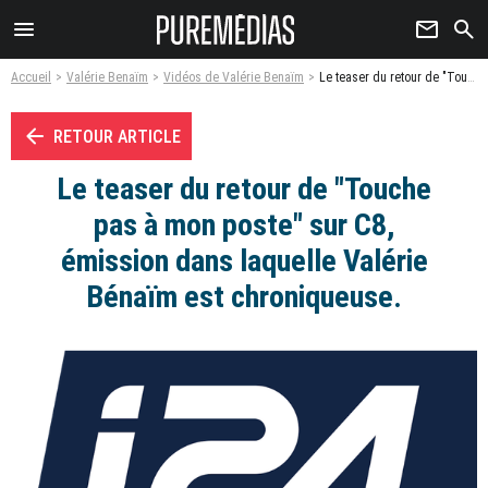
menu
newsletter
search
Accueil
Valérie Benaïm
Vidéos de Valérie Benaïm
Le teaser du retour de "Touche pas à mon poste" sur C8, émission dans laquelle Valérie Bénaïm est chroniqueuse. - Vidéo
arrow_left
RETOUR ARTICLE
Le teaser du retour de "Touche
pas à mon poste" sur C8,
émission dans laquelle Valérie
Bénaïm est chroniqueuse.