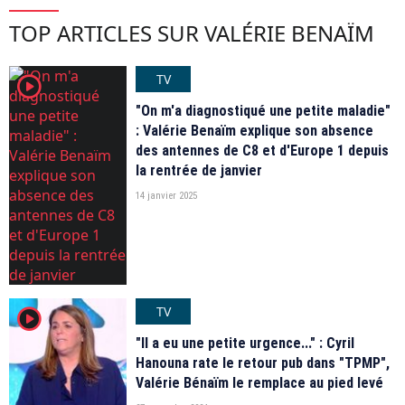
TOP ARTICLES SUR VALÉRIE BENAÏM
TV
player2
"On m'a diagnostiqué une petite maladie"
: Valérie Benaïm explique son absence
des antennes de C8 et d'Europe 1 depuis
la rentrée de janvier
14 janvier 2025
TV
player2
"Il a eu une petite urgence..." : Cyril
Hanouna rate le retour pub dans "TPMP",
Valérie Bénaïm le remplace au pied levé