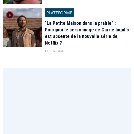
PLATEFORME
player2
"La Petite Maison dans la prairie" :
Pourquoi le personnage de Carrie Ingalls
est absente de la nouvelle série de
Netflix ?
10 juillet 2026