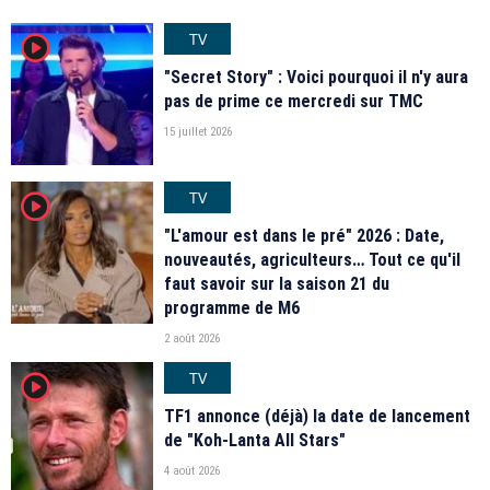
TV
player2
"Secret Story" : Voici pourquoi il n'y aura
pas de prime ce mercredi sur TMC
15 juillet 2026
TV
player2
"L'amour est dans le pré" 2026 : Date,
nouveautés, agriculteurs… Tout ce qu'il
faut savoir sur la saison 21 du
programme de M6
2 août 2026
TV
player2
TF1 annonce (déjà) la date de lancement
de "Koh-Lanta All Stars"
4 août 2026