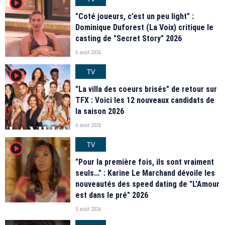
player2
"Coté joueurs, c’est un peu light" :
Dominique Duforest (La Voix) critique le
casting de "Secret Story" 2026
6 août 2026
TV
player2
"La villa des coeurs brisés" de retour sur
TFX : Voici les 12 nouveaux candidats de
la saison 2026
6 août 2026
TV
player2
"Pour la première fois, ils sont vraiment
seuls…" : Karine Le Marchand dévoile les
nouveautés des speed dating de "L'Amour
est dans le pré" 2026
5 août 2026