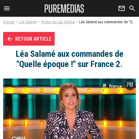
menu
newsletter
search
Accueil
Léa Salamé
Photos de Léa Salamé
Léa Salamé aux commandes de "Quelle époque !" sur France 2. - Photo
arrow_left
RETOUR ARTICLE
Léa Salamé aux commandes de
"Quelle époque !" sur France 2.