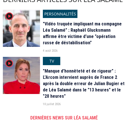
PERSONNALITÉS
player2
"Vidéo truquée impliquant ma compagne
Léa Salamé" : Raphaël Glucksmann
affirme être victime d’une "opération
russe de déstabilisation"
4 août 2026
TV
player2
"Manque d'honnêteté et de rigueur" :
L'Arcom intervient auprès de France 2
après la double erreur de Julian Bugier et
de Léa Salamé dans le "13 heures" et le
"20 heures"
10 juillet 2026
DERNIÈRES NEWS SUR LÉA SALAMÉ