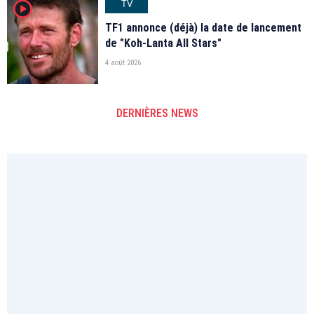
TV
player2
TF1 annonce (déjà) la date de lancement
de "Koh-Lanta All Stars"
4 août 2026
DERNIÈRES NEWS