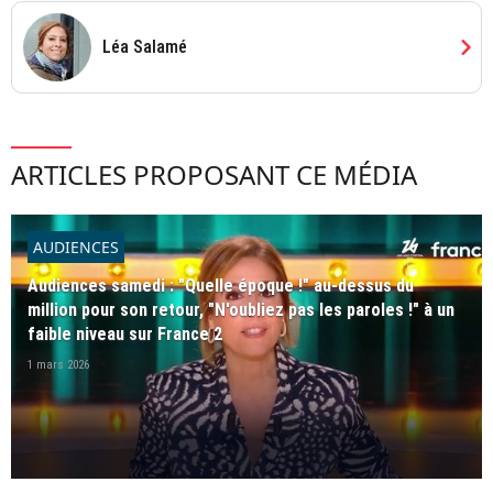
chevron_right
Léa Salamé
ARTICLES PROPOSANT CE MÉDIA
AUDIENCES
Audiences samedi : "Quelle époque !" au-dessus du
million pour son retour, "N'oubliez pas les paroles !" à un
faible niveau sur France 2
1 mars 2026