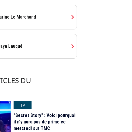
chevron_right
arine Le Marchand
chevron_right
aya Lauqué
ICLES DU
TV
"Secret Story" : Voici pourquoi
il n'y aura pas de prime ce
mercredi sur TMC