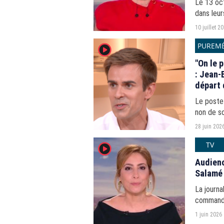
Le 13 oct
dans leur
de la mo
10 juillet 2
Samuel...
PUREMÉ
player2
"On le 
: Jean-
départ 
Le poste 
non de s
président
28 juin 202
TV
player2
Audienc
Salamé 
La journa
commande
septembr
1 juin 2026