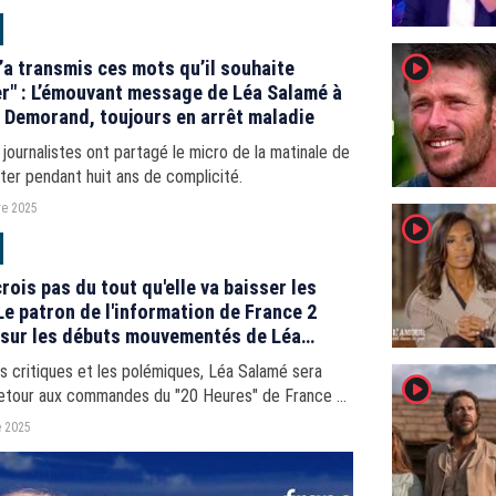
e dernier.
player2
’a transmis ces mots qu’il souhaite
r" : L’émouvant message de Léa Salamé à
 Demorand, toujours en arrêt maladie
journalistes ont partagé le micro de la matinale de
ter pendant huit ans de complicité.
e 2025
player2
crois pas du tout qu'elle va baisser les
 sur les débuts mouvementés de Léa
au "20 Heures"
s critiques et les polémiques, Léa Salamé sera
player2
retour aux commandes du "20 Heures" de France 2
.
 2025