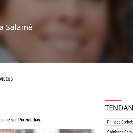
a Salamé
VIDÉOS
TENDAN
Salamé sur Puremédias.
Philippe Etche
Stéphane Bern