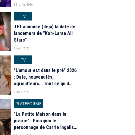
15 juillet 2026
TV
TF1 annonce (déjà) la date de
lancement de "Koh-Lanta All
Stars"
4 août 2026
TV
"L'amour est dans le pré" 2026
: Date, nouveautés,
agriculteurs… Tout ce qu'il
faut savoir sur la saison 21 du
2 août 2026
programme de M6
PLATEFORME
"La Petite Maison dans la
prairie" : Pourquoi le
personnage de Carrie Ingalls
est absente de la nouvelle