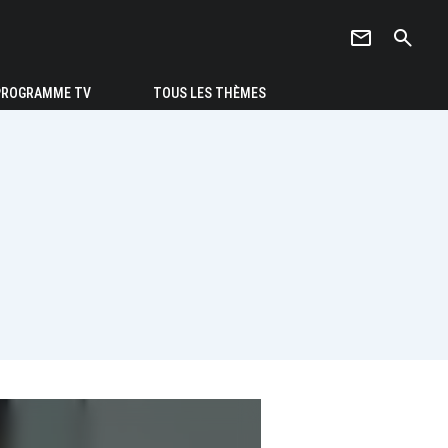
newsletter
search
PROGRAMME TV
TOUS LES THÈMES