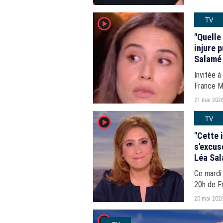
TV
player2
"Quelle
injure 
Salamé
Invitée à
France Ma
mégenré 
21 mai 202
TV
player2
"Cette i
s'excus
Léa Sa
Ce mardi
20h de F
téléspect
20 mai 202
réseaux...
player2