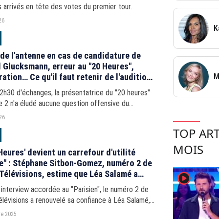
 arrivés en tête des votes du premier tour.
26
K
 de l'antenne en cas de candidature de
 Glucksmann, erreur au "20 Heures",
ation… Ce qu'il faut retenir de l'audition
M
Salamé devant la Commission d'enquête
2h30 d'échanges, la présentatrice du "20 heures"
ntaire
 2 n'a éludé aucune question offensive du
r Charles Alloncle.
026
TOP ART
MOIS
 Heures' devient un carrefour d'utilité
e" : Stéphane Sitbon-Gomez, numéro 2 de
Télévisions, estime que Léa Salamé a
player2
dément rafraîchi" le JT de France 2
interview accordée au "Parisien", le numéro 2 de
lévisions a renouvelé sa confiance à Léa Salamé,
ris les rênes du "20 Heures" de France 2 en
e 2025