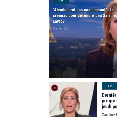
TV
"Absolument pas complaisant" : La 
créneau pour défendre Léa Salamé, 
Lavrov
28 mars 2026
TV
player2
Dernièr
program
jeudi p
Allisio
Caroline 