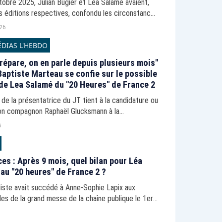
obre 2025, Julian Bugier et Léa Salamé avaient,
s éditions respectives, confondu les circonstances
rt du professeur Dominique Bernard avec celles de
026
DIAS L'HEBDO
prépare, on en parle depuis plusieurs mois"
Baptiste Marteau se confie sur le possible
de Lea Salamé du "20 Heures" de France 2
de la présentatrice du JT tient à la candidature ou
on compagnon Raphaël Glucksmann à la
ielle 2027.
6
es : Après 9 mois, quel bilan pour Léa
au "20 heures" de France 2 ?
liste avait succédé à Anne-Sophie Lapix aux
s de la grand messe de la chaîne publique le 1er
e 2025.