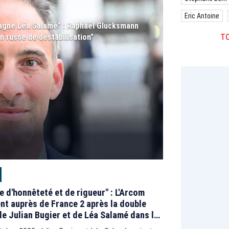
Eric Antoine
agne Léa Salamé" : Raphaël Glucksmann
n russe de déstabilisation"
TO
 d'honnêteté et de rigueur" : L'Arcom
ent auprès de France 2 après la double
de Julian Bugier et de Léa Salamé dans le
res" et le "20 heures"