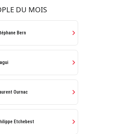
OPLE DU MOIS
chevron_right
téphane Bern
chevron_right
agui
chevron_right
aurent Ournac
chevron_right
hilippe Etchebest