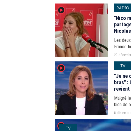
septembr
RADIO
player2
"Nico m
partage
Nicolas
Les deux 
France In
23 décembr
TV
player2
"Je ne 
bras" : Le patron de l'information de France 2
revient
Salamé 
Malgré le
bien de 
en janvier
8 décembre
player2
TV