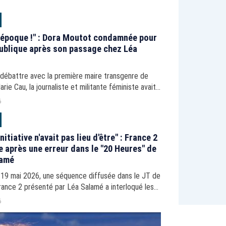
 époque !" : Dora Moutot condamnée pour
publique après son passage chez Léa
 débattre avec la première maire transgenre de
rie Cau, la journaliste et militante féministe avait
cette dernière.
6
nitiative n'avait pas lieu d'être" : France 2
e après une erreur dans le "20 Heures" de
lamé
 19 mai 2026, une séquence diffusée dans le JT de
rance 2 présenté par Léa Salamé a interloqué les
ateurs. La chaîne a présenté ses excuses sur les
6