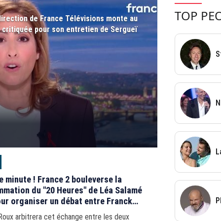
TOP PE
direction de France Télévisions monte au
critiquée pour son entretien de Sergueï
S
N
L
e minute ! France 2 bouleverse la
mation du "20 Heures" de Léa Salamé
our organiser un débat entre Franck
P
 et Benoît Payan
Roux arbitrera cet échange entre les deux