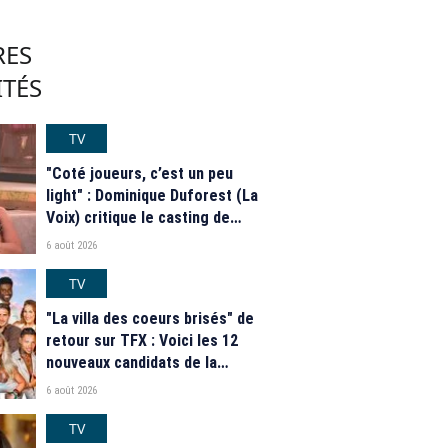
RES
ITÉS
TV
"Coté joueurs, c’est un peu
light" : Dominique Duforest (La
Voix) critique le casting de
"Secret Story" 2026
6 août 2026
TV
"La villa des coeurs brisés" de
retour sur TFX : Voici les 12
nouveaux candidats de la
saison 2026
6 août 2026
TV