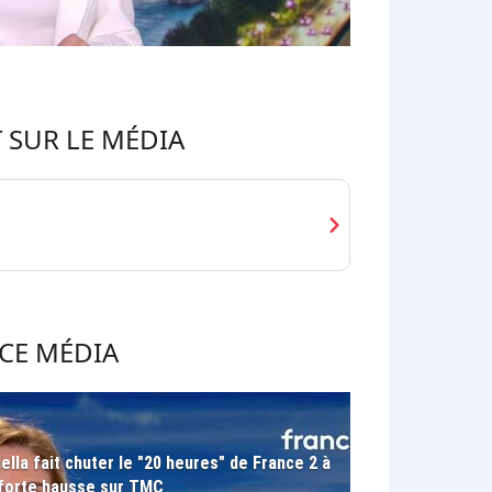
 SUR LE MÉDIA
chevron_right
CE MÉDIA
lla fait chuter le "20 heures" de France 2 à
n forte hausse sur TMC