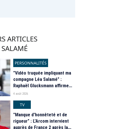
S ARTICLES
A SALAMÉ
PERSONNALITÉS
"Vidéo truquée impliquant ma
compagne Léa Salamé" :
Raphaël Glucksmann affirme
être victime d’une "opération
4 août 2026
russe de déstabilisation"
TV
"Manque d'honnêteté et de
rigueur" : L'Arcom intervient
auprès de France 2 après la