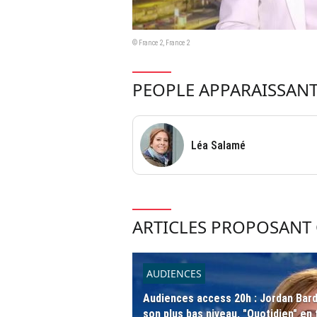
© France 2, France 2
PEOPLE APPARAISSANT
Léa Salamé
ARTICLES PROPOSANT 
AUDIENCES
Audiences access 20h : Jordan Barde
son plus bas niveau, "Quotidien" e