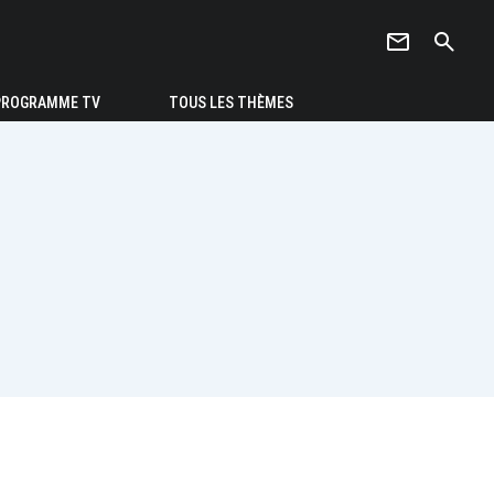
newsletter
search
PROGRAMME TV
TOUS LES THÈMES