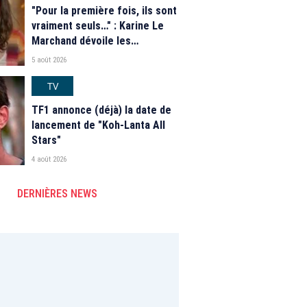
"Pour la première fois, ils sont
vraiment seuls…" : Karine Le
Marchand dévoile les
nouveautés des speed dating
5 août 2026
de "L'Amour est dans le pré"
2026
TV
TF1 annonce (déjà) la date de
lancement de "Koh-Lanta All
Stars"
4 août 2026
DERNIÈRES NEWS