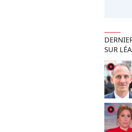
DERNIER
SUR LÉ
player2
player2