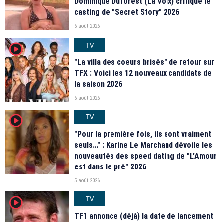
Dominique Duforest (La Voix) critique le
casting de "Secret Story" 2026
6 août 2026
TV
player2
"La villa des coeurs brisés" de retour sur
TFX : Voici les 12 nouveaux candidats de
la saison 2026
6 août 2026
TV
player2
"Pour la première fois, ils sont vraiment
seuls…" : Karine Le Marchand dévoile les
nouveautés des speed dating de "L'Amour
est dans le pré" 2026
5 août 2026
TV
player2
TF1 annonce (déjà) la date de lancement