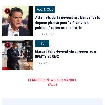
POLITIQUE
player2
Attentats du 13 novembre : Manuel Valls
dépose plainte pour "diffamation
publique" après un doc d'Arte
16 septembre 2021
TV
player2
Manuel Valls devient chroniqueur pour
BFMTV et RMC
7 juillet 2021
DERNIÈRES NEWS SUR MANUEL
VALLS