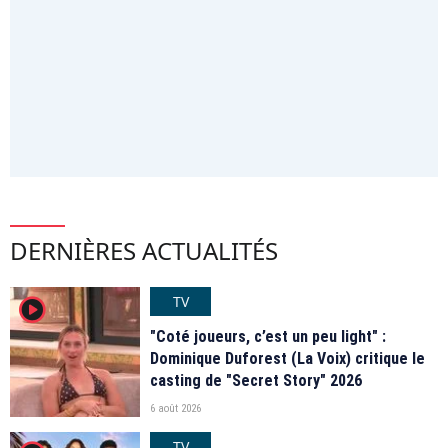
DERNIÈRES ACTUALITÉS
TV
player2
"Coté joueurs, c’est un peu light" :
Dominique Duforest (La Voix) critique le
casting de "Secret Story" 2026
6 août 2026
TV