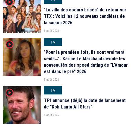
player2
"La villa des coeurs brisés" de retour sur
TFX : Voici les 12 nouveaux candidats de
la saison 2026
6 août 2026
TV
player2
"Pour la première fois, ils sont vraiment
seuls…" : Karine Le Marchand dévoile les
nouveautés des speed dating de "L'Amour
est dans le pré" 2026
5 août 2026
TV
player2
TF1 annonce (déjà) la date de lancement
de "Koh-Lanta All Stars"
4 août 2026