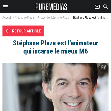
menu
newsletter
search
Accueil
Stéphane Plaza
Photos de Stéphane Plaza
Stéphane Plaza est l'animateur qui incarne le mieux M6 - Photo
arrow_left
RETOUR ARTICLE
Stéphane Plaza est l'animateur
qui incarne le mieux M6