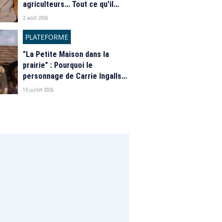
agriculteurs… Tout ce qu'il
faut savoir sur la saison 21 du
2 août 2026
programme de M6
PLATEFORME
"La Petite Maison dans la
prairie" : Pourquoi le
personnage de Carrie Ingalls
est absente de la nouvelle
10 juillet 2026
série de Netflix ?