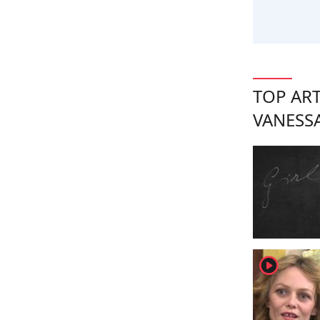
TOP ART
VANESS
player2