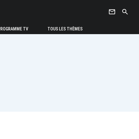
newsletter
search
PROGRAMME TV
TOUS LES THÈMES