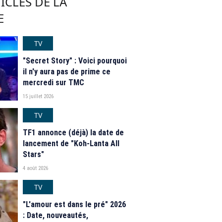
ICLES DE LA
E
TV
"Secret Story" : Voici pourquoi
il n'y aura pas de prime ce
mercredi sur TMC
15 juillet 2026
TV
TF1 annonce (déjà) la date de
lancement de "Koh-Lanta All
Stars"
4 août 2026
TV
"L'amour est dans le pré" 2026
: Date, nouveautés,