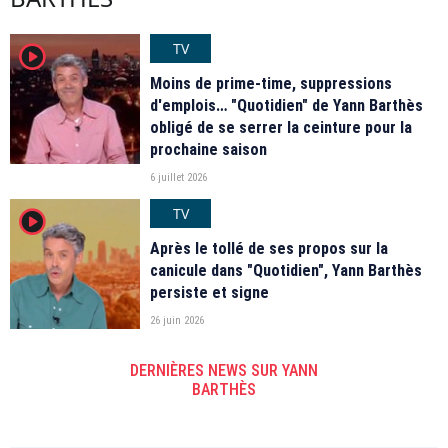
TV
player2
Moins de prime-time, suppressions
d'emplois… "Quotidien" de Yann Barthès
obligé de se serrer la ceinture pour la
prochaine saison
6 juillet 2026
TV
player2
Après le tollé de ses propos sur la
canicule dans "Quotidien", Yann Barthès
persiste et signe
26 juin 2026
DERNIÈRES NEWS SUR YANN
BARTHÈS