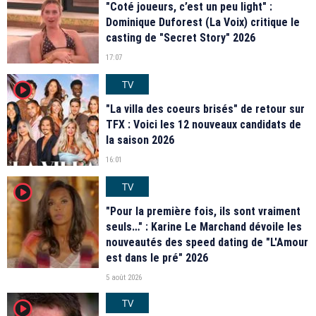
"Coté joueurs, c’est un peu light" :
Dominique Duforest (La Voix) critique le
casting de "Secret Story" 2026
17:07
TV
player2
"La villa des coeurs brisés" de retour sur
TFX : Voici les 12 nouveaux candidats de
la saison 2026
16:01
TV
player2
"Pour la première fois, ils sont vraiment
seuls…" : Karine Le Marchand dévoile les
nouveautés des speed dating de "L'Amour
est dans le pré" 2026
5 août 2026
TV
player2