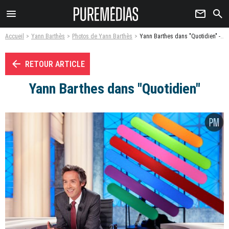
menu
newsletter
search
Accueil
Yann Barthès
Photos de Yann Barthès
Yann Barthes dans "Quotidien" - Photo
arrow_left
RETOUR ARTICLE
Yann Barthes dans "Quotidien"