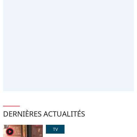
DERNIÈRES ACTUALITÉS
TV
player2