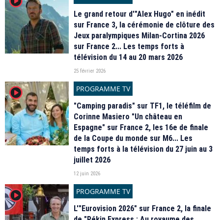
player2
Le grand retour d'"Alex Hugo" en inédit
sur France 3, la cérémonie de clôture des
Jeux paralympiques Milan-Cortina 2026
sur France 2... Les temps forts à
télévision du 14 au 20 mars 2026
25 février 2026
PROGRAMME TV
player2
"Camping paradis" sur TF1, le téléfilm de
Corinne Masiero "Un château en
Espagne" sur France 2, les 16e de finale
de la Coupe du monde sur M6... Les
temps forts à la télévision du 27 juin au 3
juillet 2026
12 juin 2026
PROGRAMME TV
player2
L'"Eurovision 2026" sur France 2, la finale
de "Pékin Express : Au royaume des