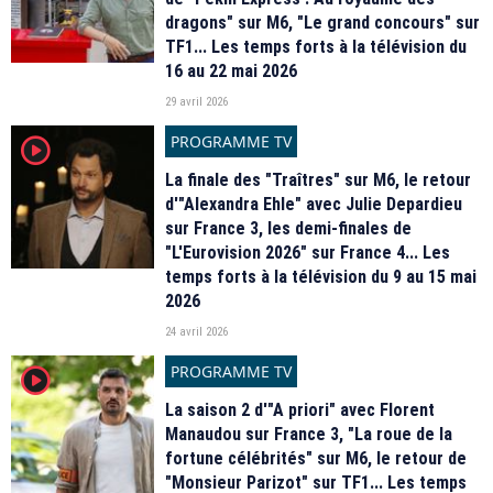
dragons" sur M6, "Le grand concours" sur
TF1... Les temps forts à la télévision du
16 au 22 mai 2026
29 avril 2026
PROGRAMME TV
player2
La finale des "Traîtres" sur M6, le retour
d'"Alexandra Ehle" avec Julie Depardieu
sur France 3, les demi-finales de
"L'Eurovision 2026" sur France 4... Les
temps forts à la télévision du 9 au 15 mai
2026
24 avril 2026
PROGRAMME TV
player2
La saison 2 d'"A priori" avec Florent
Manaudou sur France 3, "La roue de la
fortune célébrités" sur M6, le retour de
"Monsieur Parizot" sur TF1... Les temps