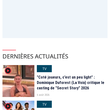
DERNIÈRES ACTUALITÉS
TV
player2
"Coté joueurs, c’est un peu light" :
Dominique Duforest (La Voix) critique le
casting de "Secret Story" 2026
6 août 2026
TV
player2