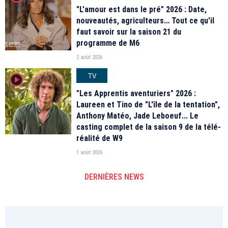
"L'amour est dans le pré" 2026 : Date,
nouveautés, agriculteurs… Tout ce qu'il
faut savoir sur la saison 21 du
programme de M6
2 août 2026
TV
player2
"Les Apprentis aventuriers" 2026 :
Laureen et Tino de "L'île de la tentation",
Anthony Matéo, Jade Leboeuf... Le
casting complet de la saison 9 de la télé-
réalité de W9
1 août 2026
DERNIÈRES NEWS