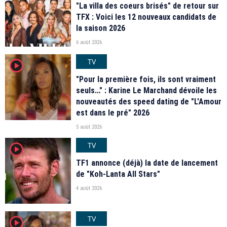
"La villa des coeurs brisés" de retour sur
TFX : Voici les 12 nouveaux candidats de
la saison 2026
6 août 2026
TV
player2
"Pour la première fois, ils sont vraiment
seuls…" : Karine Le Marchand dévoile les
nouveautés des speed dating de "L'Amour
est dans le pré" 2026
5 août 2026
TV
player2
TF1 annonce (déjà) la date de lancement
de "Koh-Lanta All Stars"
4 août 2026
TV
player2