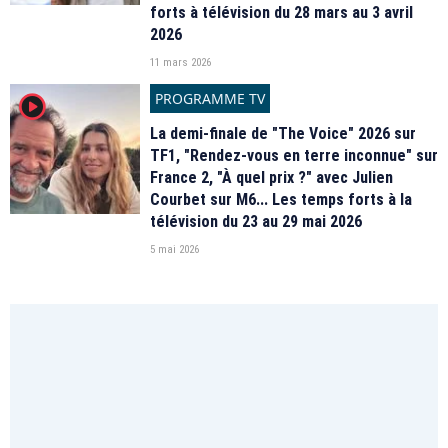
forts à télévision du 28 mars au 3 avril
2026
11 mars 2026
PROGRAMME TV
player2
La demi-finale de "The Voice" 2026 sur
TF1, "Rendez-vous en terre inconnue" sur
France 2, "À quel prix ?" avec Julien
Courbet sur M6... Les temps forts à la
télévision du 23 au 29 mai 2026
5 mai 2026