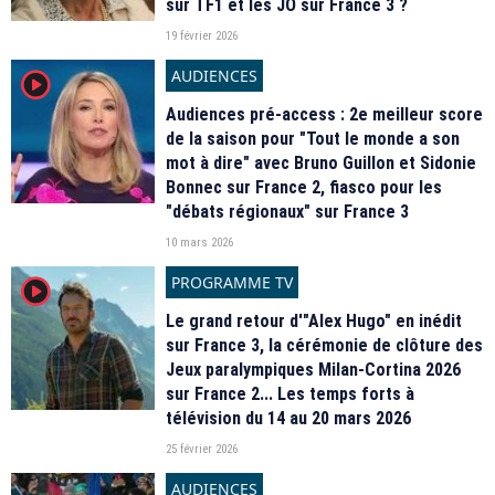
sur TF1 et les JO sur France 3 ?
19 février 2026
AUDIENCES
player2
Audiences pré-access : 2e meilleur score
de la saison pour "Tout le monde a son
mot à dire" avec Bruno Guillon et Sidonie
Bonnec sur France 2, fiasco pour les
"débats régionaux" sur France 3
10 mars 2026
PROGRAMME TV
player2
Le grand retour d'"Alex Hugo" en inédit
sur France 3, la cérémonie de clôture des
Jeux paralympiques Milan-Cortina 2026
sur France 2... Les temps forts à
télévision du 14 au 20 mars 2026
25 février 2026
AUDIENCES