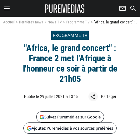
menu
newsletter
search
Accueil
Dernières news
News TV
Programme TV
"Africa, le grand concert" : France 2 met l'Afrique à l'honneur ce soir à partir de 21h05
PROGRAMME TV
"Africa, le grand concert" :
France 2 met l'Afrique à
l'honneur ce soir à partir de
21h05
share
Publié le 29 juillet 2021 à 13:15
Partager
Suivez Puremédias sur Google
Ajoutez Puremédias à vos sources préférées