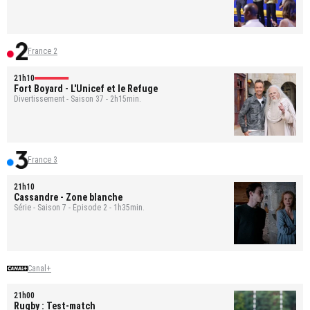
France 2
21h10
Fort Boyard
- L'Unicef et le Refuge
Divertissement - Saison 37 - 2h15min.
France 3
21h10
Cassandre
- Zone blanche
Série - Saison 7 - Épisode 2 - 1h35min.
Canal+
21h00
Rugby : Test-match