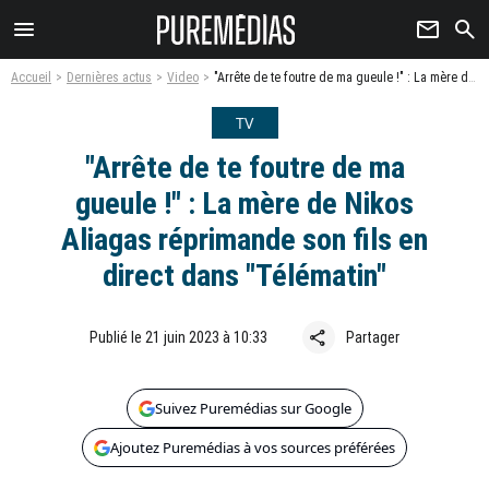
menu
newsletter
search
Accueil
Dernières actus
Video
"Arrête de te foutre de ma gueule !" : La mère de Nikos Aliagas réprimande son fils en direct dans "Télématin"
TV
"Arrête de te foutre de ma
gueule !" : La mère de Nikos
Aliagas réprimande son fils en
direct dans "Télématin"
share
Publié le 21 juin 2023 à 10:33
Partager
Suivez Puremédias sur Google
Ajoutez Puremédias à vos sources préférées