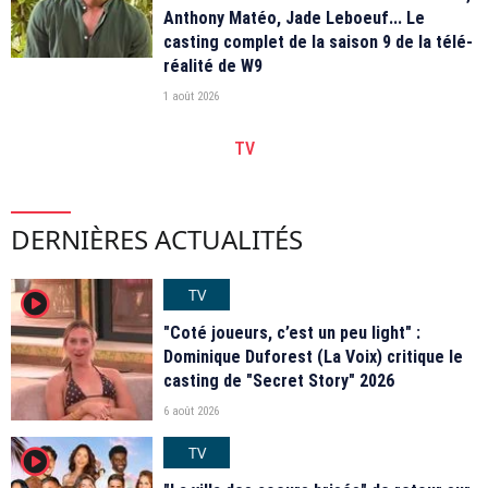
Anthony Matéo, Jade Leboeuf... Le
casting complet de la saison 9 de la télé-
réalité de W9
1 août 2026
TV
DERNIÈRES ACTUALITÉS
TV
player2
"Coté joueurs, c’est un peu light" :
Dominique Duforest (La Voix) critique le
casting de "Secret Story" 2026
6 août 2026
TV
player2