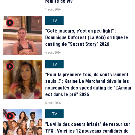
réalité de W9
1 août 2026
TV
player2
"Coté joueurs, c’est un peu light" :
Dominique Duforest (La Voix) critique le
casting de "Secret Story" 2026
6 août 2026
TV
player2
"Pour la première fois, ils sont vraiment
seuls…" : Karine Le Marchand dévoile les
nouveautés des speed dating de "L'Amour
est dans le pré" 2026
5 août 2026
TV
player2
"La villa des coeurs brisés" de retour sur
TFX : Voici les 12 nouveaux candidats de