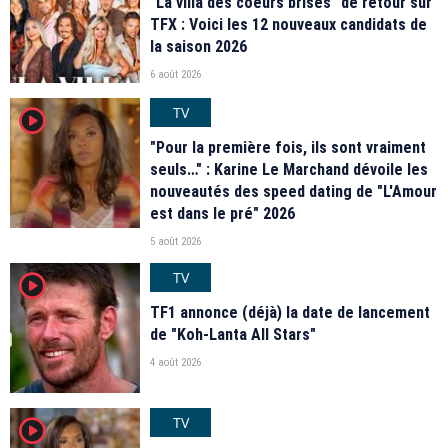
"La villa des coeurs brisés" de retour sur
TFX : Voici les 12 nouveaux candidats de
la saison 2026
6 août 2026
TV
player2
"Pour la première fois, ils sont vraiment
seuls…" : Karine Le Marchand dévoile les
nouveautés des speed dating de "L'Amour
est dans le pré" 2026
5 août 2026
TV
player2
TF1 annonce (déjà) la date de lancement
de "Koh-Lanta All Stars"
4 août 2026
TV
player2