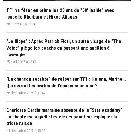
TF1 va fêter en prime les 20 ans de "50' Inside" avec
Isabelle Ithurburu et Nikos Aliagas
28 juin 2026 à 16:06
"Je flippe" : Après Patrick Fiori, un autre visage de "The
Voice" piège les coachs en passant une audition à
l'aveugle
25 avril 2026 à 23:02
"La chanson secrète" de retour sur TF1 : Helena, Marine...
Qui seront les invités de l’émission ce soir ?
26 décembre 2025 à 17:47
Charlotte Cardin marraine absente de la "Star Academy" :
La chanteuse appelle les élèves pour leur expliquer la
triste raison
24 décembre 2025 à 15:58