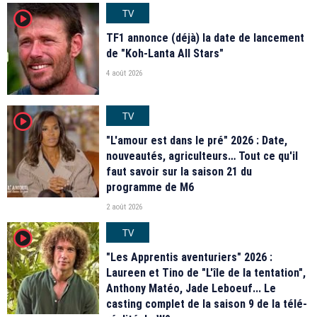
TV
player2
TF1 annonce (déjà) la date de lancement
de "Koh-Lanta All Stars"
4 août 2026
TV
player2
"L'amour est dans le pré" 2026 : Date,
nouveautés, agriculteurs… Tout ce qu'il
faut savoir sur la saison 21 du
programme de M6
2 août 2026
TV
player2
"Les Apprentis aventuriers" 2026 :
Laureen et Tino de "L'île de la tentation",
Anthony Matéo, Jade Leboeuf... Le
casting complet de la saison 9 de la télé-