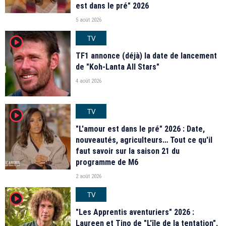
est dans le pré" 2026
5 août 2026
TV
player2
TF1 annonce (déjà) la date de lancement
de "Koh-Lanta All Stars"
4 août 2026
TV
player2
"L'amour est dans le pré" 2026 : Date,
nouveautés, agriculteurs… Tout ce qu'il
faut savoir sur la saison 21 du
programme de M6
2 août 2026
TV
player2
"Les Apprentis aventuriers" 2026 :
Laureen et Tino de "L'île de la tentation",