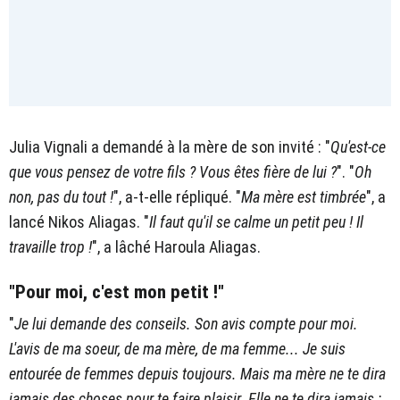
Julia Vignali a demandé à la mère de son invité : "
Qu'est-ce
que vous pensez de votre fils ? Vous êtes fière de lui ?
". "
Oh
non, pas du tout !
", a-t-elle répliqué. "
Ma mère est timbrée
", a
lancé Nikos Aliagas. "
Il faut qu'il se calme un petit peu ! Il
travaille trop !
", a lâché Haroula Aliagas.
"Pour moi, c'est mon petit !"
"
Je lui demande des conseils. Son avis compte pour moi.
L'avis de ma soeur, de ma mère, de ma femme... Je suis
entourée de femmes depuis toujours. Mais ma mère ne te dira
jamais des choses pour te faire plaisir. Elle ne te dira jamais :