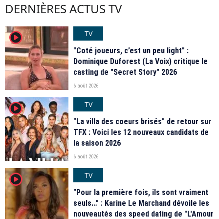
DERNIÈRES ACTUS TV
TV
player2
"Coté joueurs, c’est un peu light" :
Dominique Duforest (La Voix) critique le
casting de "Secret Story" 2026
6 août 2026
TV
player2
"La villa des coeurs brisés" de retour sur
TFX : Voici les 12 nouveaux candidats de
la saison 2026
6 août 2026
TV
player2
"Pour la première fois, ils sont vraiment
seuls…" : Karine Le Marchand dévoile les
nouveautés des speed dating de "L'Amour