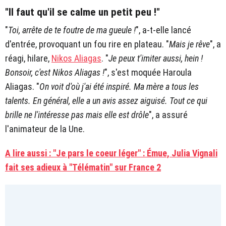
"Il faut qu'il se calme un petit peu !"
"
Toi, arrête de te foutre de ma gueule !
", a-t-elle lancé
d'entrée, provoquant un fou rire en plateau. "
Mais je rêve
", a
réagi, hilare,
Nikos Aliagas
. "
Je peux t'imiter aussi, hein !
Bonsoir, c'est Nikos Aliagas !
", s'est moquée Haroula
Aliagas. "
On voit d'où j'ai été inspiré. Ma mère a tous les
talents. En général, elle a un avis assez aiguisé. Tout ce qui
brille ne l'intéresse pas mais elle est drôle
", a assuré
l'animateur de la Une.
A lire aussi : "Je pars le coeur léger" : Émue, Julia Vignali
fait ses adieux à "Télématin" sur France 2