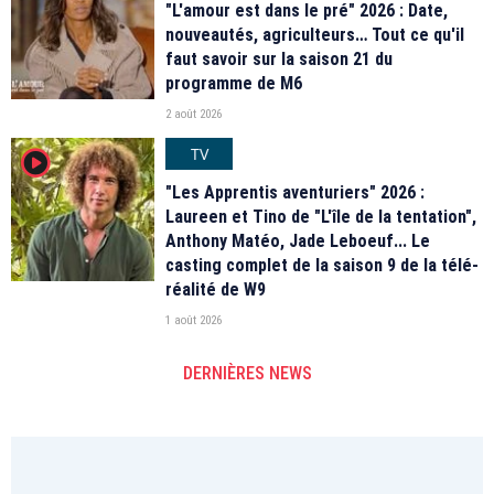
"L'amour est dans le pré" 2026 : Date,
nouveautés, agriculteurs… Tout ce qu'il
faut savoir sur la saison 21 du
programme de M6
2 août 2026
TV
player2
"Les Apprentis aventuriers" 2026 :
Laureen et Tino de "L'île de la tentation",
Anthony Matéo, Jade Leboeuf... Le
casting complet de la saison 9 de la télé-
réalité de W9
1 août 2026
DERNIÈRES NEWS