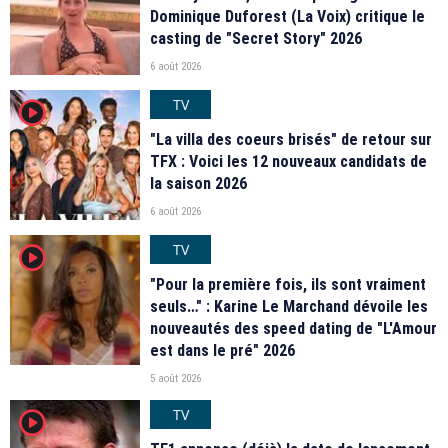
Dominique Duforest (La Voix) critique le
casting de "Secret Story" 2026
6 août 2026
TV
player2
"La villa des coeurs brisés" de retour sur
TFX : Voici les 12 nouveaux candidats de
la saison 2026
6 août 2026
TV
player2
"Pour la première fois, ils sont vraiment
seuls…" : Karine Le Marchand dévoile les
nouveautés des speed dating de "L'Amour
est dans le pré" 2026
5 août 2026
TV
player2