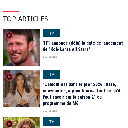
TOP ARTICLES
TV
player2
TF1 annonce (déjà) la date de lancement
de "Koh-Lanta All Stars"
4 août 2026
TV
player2
"L'amour est dans le pré" 2026 : Date,
nouveautés, agriculteurs… Tout ce qu'il
faut savoir sur la saison 21 du
programme de M6
2 août 2026
TV
player2