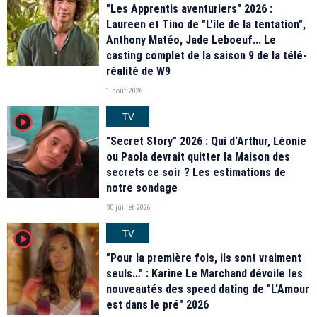
"Les Apprentis aventuriers" 2026 :
Laureen et Tino de "L'île de la tentation",
Anthony Matéo, Jade Leboeuf... Le
casting complet de la saison 9 de la télé-
réalité de W9
1 août 2026
TV
player2
"Secret Story" 2026 : Qui d'Arthur, Léonie
ou Paola devrait quitter la Maison des
secrets ce soir ? Les estimations de
notre sondage
30 juillet 2026
TV
player2
"Pour la première fois, ils sont vraiment
seuls…" : Karine Le Marchand dévoile les
nouveautés des speed dating de "L'Amour
est dans le pré" 2026