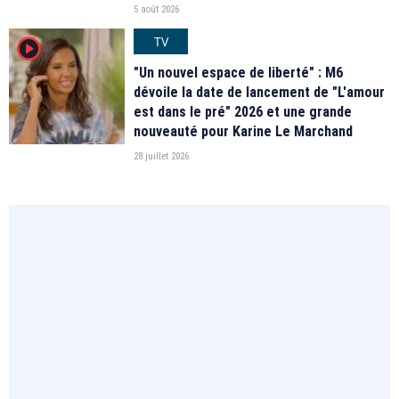
5 août 2026
TV
player2
"Un nouvel espace de liberté" : M6
dévoile la date de lancement de "L'amour
est dans le pré" 2026 et une grande
nouveauté pour Karine Le Marchand
28 juillet 2026