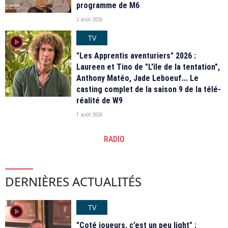
programme de M6
2 août 2026
TV
player2
"Les Apprentis aventuriers" 2026 :
Laureen et Tino de "L'île de la tentation",
Anthony Matéo, Jade Leboeuf... Le
casting complet de la saison 9 de la télé-
réalité de W9
1 août 2026
RADIO
DERNIÈRES ACTUALITÉS
TV
player2
"Coté joueurs, c’est un peu light" :