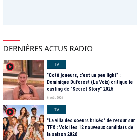
DERNIÈRES ACTUS RADIO
TV
player2
"Coté joueurs, c’est un peu light" :
Dominique Duforest (La Voix) critique le
casting de "Secret Story" 2026
6 août 2026
TV
player2
"La villa des coeurs brisés" de retour sur
TFX : Voici les 12 nouveaux candidats de
la saison 2026