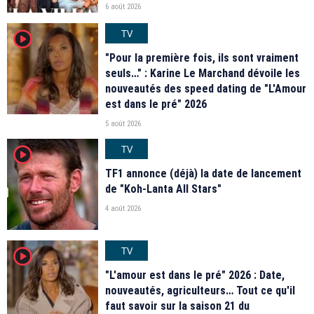
6 août 2026
TV
player2
"Pour la première fois, ils sont vraiment
seuls…" : Karine Le Marchand dévoile les
nouveautés des speed dating de "L'Amour
est dans le pré" 2026
5 août 2026
TV
player2
TF1 annonce (déjà) la date de lancement
de "Koh-Lanta All Stars"
4 août 2026
TV
player2
"L'amour est dans le pré" 2026 : Date,
nouveautés, agriculteurs… Tout ce qu'il
faut savoir sur la saison 21 du