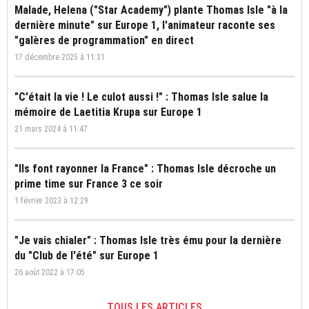
Malade, Helena ("Star Academy") plante Thomas Isle "à la
dernière minute" sur Europe 1, l'animateur raconte ses
"galères de programmation" en direct
17 décembre 2025 à 11:31
"C'était la vie ! Le culot aussi !" : Thomas Isle salue la
mémoire de Laetitia Krupa sur Europe 1
21 mars 2024 à 11:47
"Ils font rayonner la France" : Thomas Isle décroche un
prime time sur France 3 ce soir
1 février 2023 à 12:29
"Je vais chialer" : Thomas Isle très ému pour la dernière
du "Club de l'été" sur Europe 1
26 août 2022 à 17:05
TOUS LES ARTICLES