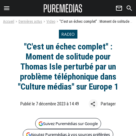
menu
newsletter
search
Accueil
Dernières actus
Video
"C'est un échec complet" : Moment de solitude pour Thomas Isle perturbé par un problème téléphonique dans "Culture médias" sur Europe 1
RADIO
"C'est un échec complet" :
Moment de solitude pour
Thomas Isle perturbé par un
problème téléphonique dans
"Culture médias" sur Europe 1
share
Publié le 7 décembre 2023 à 14:49
Partager
Suivez Puremédias sur Google
Ajoutez Puremédias à vos sources préférées