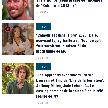
TF1 annonce (déjà) la date de lancement
de "Koh-Lanta All Stars"
4 août 2026
TV
player2
"L'amour est dans le pré" 2026 : Date,
nouveautés, agriculteurs… Tout ce qu'il
faut savoir sur la saison 21 du
programme de M6
2 août 2026
TV
player2
"Les Apprentis aventuriers" 2026 :
Laureen et Tino de "L'île de la tentation",
Anthony Matéo, Jade Leboeuf... Le
casting complet de la saison 9 de la télé-
réalité de W9
1 août 2026