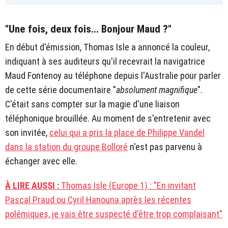
"Une fois, deux fois... Bonjour Maud ?"
En début d'émission, Thomas Isle a annoncé la couleur,
indiquant à ses auditeurs qu'il recevrait la navigatrice
Maud Fontenoy au téléphone depuis l'Australie pour parler
de cette série documentaire "
absolument magnifique
".
C'était sans compter sur la magie d'une liaison
téléphonique brouillée. Au moment de s'entretenir avec
son invitée,
celui qui a pris la place de Philippe Vandel
dans la station du groupe Bolloré
n'est pas parvenu à
échanger avec elle.
À LIRE AUSSI :
Thomas Isle (Europe 1) : "En invitant
Pascal Praud ou Cyril Hanouna après les récentes
polémiques, je vais être suspecté d'être trop complaisant"