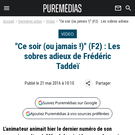
menu
newsletter
search
Accueil
Dernières actus
Video
"Ce soir (ou jamais !)" (F2) : Les sobres adieux de Frédéric Taddeï
VIDEO
"Ce soir (ou jamais !)" (F2) : Les
sobres adieux de Frédéric
Taddeï
share
Publié le 21 mai 2016 à 10:10
Partager
Suivez Puremédias sur Google
Ajoutez Puremédias à vos sources préférées
L'animateur animait hier le dernier numéro de son