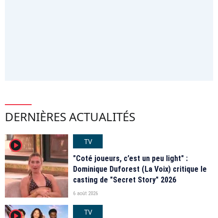
DERNIÈRES ACTUALITÉS
TV
player2
"Coté joueurs, c’est un peu light" :
Dominique Duforest (La Voix) critique le
casting de "Secret Story" 2026
6 août 2026
TV
player2