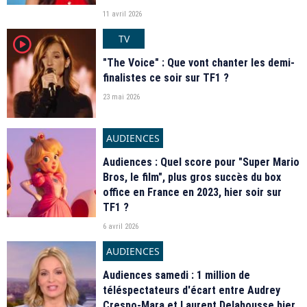
11 avril 2026
TV
player2
"The Voice" : Que vont chanter les demi-
finalistes ce soir sur TF1 ?
23 mai 2026
AUDIENCES
Audiences : Quel score pour "Super Mario
Bros, le film", plus gros succès du box
office en France en 2023, hier soir sur
TF1 ?
6 avril 2026
AUDIENCES
Audiences samedi : 1 million de
téléspectateurs d'écart entre Audrey
Crespo-Mara et Laurent Delahousse hier