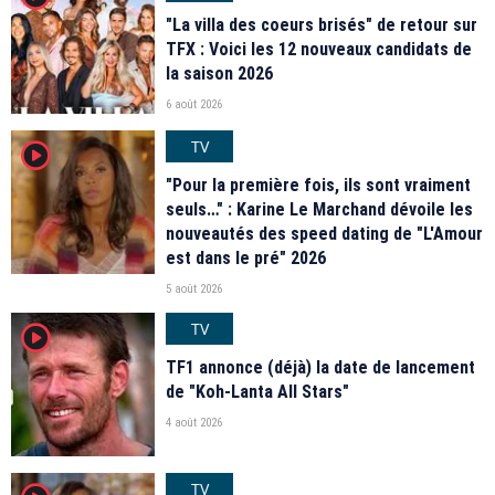
"La villa des coeurs brisés" de retour sur
TFX : Voici les 12 nouveaux candidats de
la saison 2026
6 août 2026
TV
player2
"Pour la première fois, ils sont vraiment
seuls…" : Karine Le Marchand dévoile les
nouveautés des speed dating de "L'Amour
est dans le pré" 2026
5 août 2026
TV
player2
TF1 annonce (déjà) la date de lancement
de "Koh-Lanta All Stars"
4 août 2026
TV