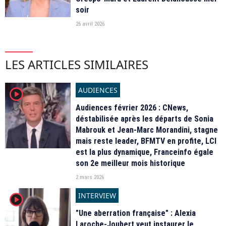
soir
26 avril 2026
LES ARTICLES SIMILAIRES
AUDIENCES
player2
Audiences février 2026 : CNews,
déstabilisée après les départs de Sonia
Mabrouk et Jean-Marc Morandini, stagne
mais reste leader, BFMTV en profite, LCI
est la plus dynamique, Franceinfo égale
son 2e meilleur mois historique
2 mars 2026
INTERVIEW
player2
"Une aberration française" : Alexia
Laroche-Joubert veut instaurer le