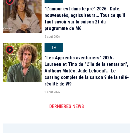
player2
"L'amour est dans le pré" 2026 : Date,
nouveautés, agriculteurs… Tout ce qu'il
faut savoir sur la saison 21 du
programme de M6
2 août 2026
TV
player2
"Les Apprentis aventuriers" 2026 :
Laureen et Tino de "L'île de la tentation",
Anthony Matéo, Jade Leboeuf... Le
casting complet de la saison 9 de la télé-
réalité de W9
1 août 2026
DERNIÈRES NEWS