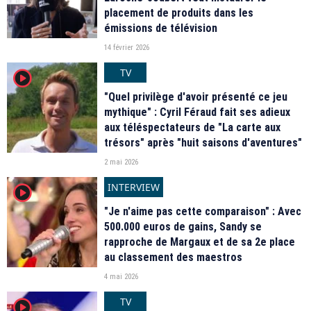
placement de produits dans les
émissions de télévision
14 février 2026
TV
player2
"Quel privilège d'avoir présenté ce jeu
mythique" : Cyril Féraud fait ses adieux
aux téléspectateurs de "La carte aux
trésors" après "huit saisons d'aventures"
2 mai 2026
INTERVIEW
player2
"Je n'aime pas cette comparaison" : Avec
500.000 euros de gains, Sandy se
rapproche de Margaux et de sa 2e place
au classement des maestros
4 mai 2026
TV
player2