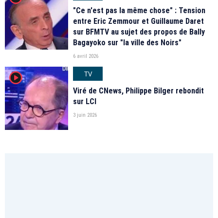
"Ce n'est pas la même chose" : Tension
entre Eric Zemmour et Guillaume Daret
sur BFMTV au sujet des propos de Bally
Bagayoko sur "la ville des Noirs"
6 avril 2026
TV
player2
Viré de CNews, Philippe Bilger rebondit
sur LCI
3 juin 2026