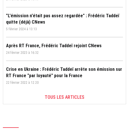
"L'émission n'était pas assez regardée" : Frédéric Taddeï
quitte (déjà) CNews
5 février 2024 à 13:13
Après RT France, Frédéric Taddeï rejoint CNews
24 février 2023 à 16:32
Crise en Ukraine : Frédéric Taddeï arrête son émission sur
RT France "par loyauté" pour la France
22 février 2022 à 12:20
TOUS LES ARTICLES