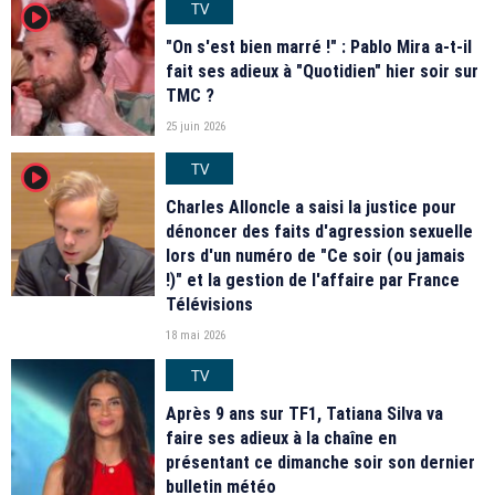
TV
player2
"On s'est bien marré !" : Pablo Mira a-t-il
fait ses adieux à "Quotidien" hier soir sur
TMC ?
25 juin 2026
TV
player2
Charles Alloncle a saisi la justice pour
dénoncer des faits d'agression sexuelle
lors d'un numéro de "Ce soir (ou jamais
!)" et la gestion de l'affaire par France
Télévisions
18 mai 2026
TV
Après 9 ans sur TF1, Tatiana Silva va
faire ses adieux à la chaîne en
présentant ce dimanche soir son dernier
bulletin météo