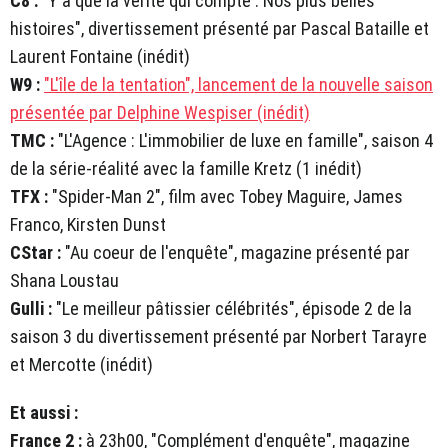
C8 :
"Y a que la vérité qui compte : Nos plus belles
histoires", divertissement présenté par Pascal Bataille et
Laurent Fontaine (inédit)
W9 :
"L'île de la tentation", lancement de la nouvelle saison
présentée par Delphine Wespiser (inédit)
TMC :
"L'Agence : L'immobilier de luxe en famille", saison 4
de la série-réalité avec la famille Kretz (1 inédit)
TFX :
"Spider-Man 2", film avec Tobey Maguire, James
Franco, Kirsten Dunst
CStar :
"Au coeur de l'enquête", magazine présenté par
Shana Loustau
Gulli :
"Le meilleur pâtissier célébrités", épisode 2 de la
saison 3 du divertissement présenté par Norbert Tarayre
et Mercotte (inédit)
Et aussi :
France 2 :
à 23h00, "Complément d'enquête", magazine