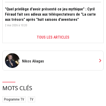
"Quel privilège d'avoir présenté ce jeu mythique" : Cyril
Féraud fait ses adieux aux téléspectateurs de "La carte
aux trésors" après "huit saisons d'aventures"
2 mai 2026 à 10:20
TOUS LES ARTICLES
chevron_right
Nikos Aliagas
MOTS CLÉS
Programme TV
TV