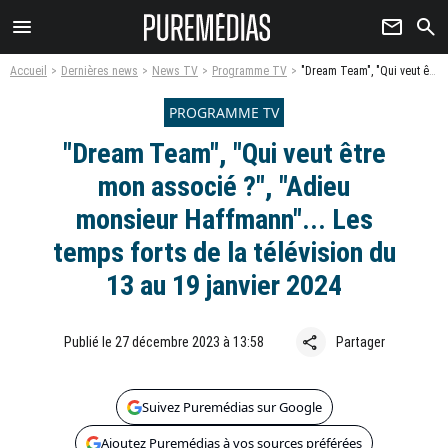
menu
newsletter
search
Accueil
Dernières news
News TV
Programme TV
"Dream Team", "Qui veut être mon associé ?", "Adieu monsieur Haffmann"... Les temps forts de la télévision du 13 au 19 janvier 2024
PROGRAMME TV
"Dream Team", "Qui veut être
mon associé ?", "Adieu
monsieur Haffmann"... Les
temps forts de la télévision du
13 au 19 janvier 2024
share
Publié le 27 décembre 2023 à 13:58
Partager
Suivez Puremédias sur Google
Ajoutez Puremédias à vos sources préférées