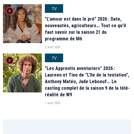
TV
player2
"L'amour est dans le pré" 2026 : Date,
nouveautés, agriculteurs… Tout ce qu'il
faut savoir sur la saison 21 du
programme de M6
2 août 2026
TV
player2
"Les Apprentis aventuriers" 2026 :
Laureen et Tino de "L'île de la tentation",
Anthony Matéo, Jade Leboeuf... Le
casting complet de la saison 9 de la télé-
réalité de W9
1 août 2026