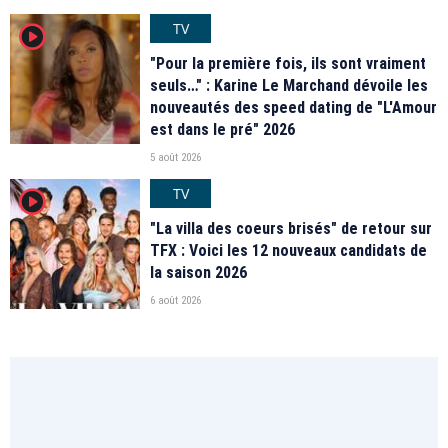
TV
player2
"Pour la première fois, ils sont vraiment
seuls…" : Karine Le Marchand dévoile les
nouveautés des speed dating de "L'Amour
est dans le pré" 2026
5 août 2026
TV
player2
"La villa des coeurs brisés" de retour sur
TFX : Voici les 12 nouveaux candidats de
la saison 2026
6 août 2026