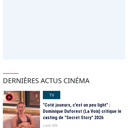
DERNIÈRES ACTUS CINÉMA
TV
player2
"Coté joueurs, c’est un peu light" :
Dominique Duforest (La Voix) critique le
casting de "Secret Story" 2026
6 août 2026