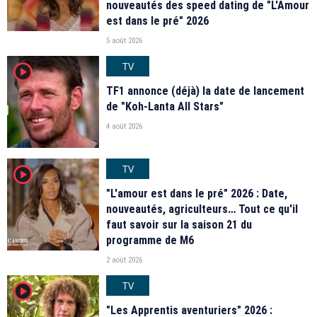
nouveautés des speed dating de "L'Amour
est dans le pré" 2026
5 août 2026
TV
player2
TF1 annonce (déjà) la date de lancement
de "Koh-Lanta All Stars"
4 août 2026
TV
player2
"L'amour est dans le pré" 2026 : Date,
nouveautés, agriculteurs… Tout ce qu'il
faut savoir sur la saison 21 du
programme de M6
2 août 2026
TV
player2
"Les Apprentis aventuriers" 2026 :