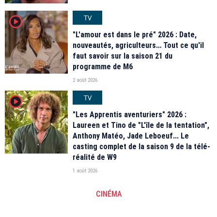
TV
player2
"L'amour est dans le pré" 2026 : Date,
nouveautés, agriculteurs… Tout ce qu'il
faut savoir sur la saison 21 du
programme de M6
2 août 2026
TV
player2
"Les Apprentis aventuriers" 2026 :
Laureen et Tino de "L'île de la tentation",
Anthony Matéo, Jade Leboeuf... Le
casting complet de la saison 9 de la télé-
réalité de W9
1 août 2026
CINÉMA