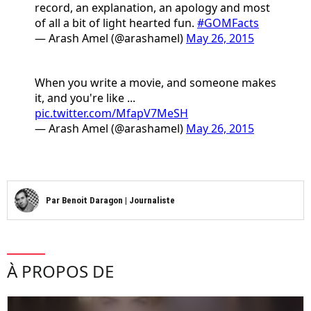
record, an explanation, an apology and most
of all a bit of light hearted fun.
#GOMFacts
— Arash Amel (@arashamel)
May 26, 2015
When you write a movie, and someone makes
it, and you're like ...
pic.twitter.com/MfapV7MeSH
— Arash Amel (@arashamel)
May 26, 2015
Par
Benoit Daragon
|
Journaliste
À PROPOS DE