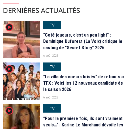
DERNIÈRES ACTUALITÉS
TV
player2
"Coté joueurs, c’est un peu light" :
Dominique Duforest (La Voix) critique le
casting de "Secret Story" 2026
6 août 2026
TV
player2
"La villa des coeurs brisés" de retour sur
TFX : Voici les 12 nouveaux candidats de
la saison 2026
6 août 2026
TV
player2
"Pour la première fois, ils sont vraiment
seuls…" : Karine Le Marchand dévoile les