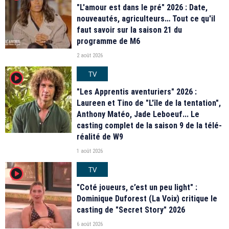
"L'amour est dans le pré" 2026 : Date,
nouveautés, agriculteurs… Tout ce qu'il
faut savoir sur la saison 21 du
programme de M6
2 août 2026
TV
player2
"Les Apprentis aventuriers" 2026 :
Laureen et Tino de "L'île de la tentation",
Anthony Matéo, Jade Leboeuf... Le
casting complet de la saison 9 de la télé-
réalité de W9
1 août 2026
TV
player2
"Coté joueurs, c’est un peu light" :
Dominique Duforest (La Voix) critique le
casting de "Secret Story" 2026
6 août 2026