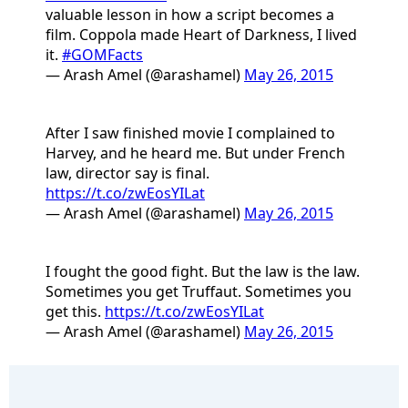
valuable lesson in how a script becomes a
film. Coppola made Heart of Darkness, I lived
it.
#GOMFacts
— Arash Amel (@arashamel)
May 26, 2015
After I saw finished movie I complained to
Harvey, and he heard me. But under French
law, director say is final.
https://t.co/zwEosYILat
— Arash Amel (@arashamel)
May 26, 2015
I fought the good fight. But the law is the law.
Sometimes you get Truffaut. Sometimes you
get this.
https://t.co/zwEosYILat
— Arash Amel (@arashamel)
May 26, 2015