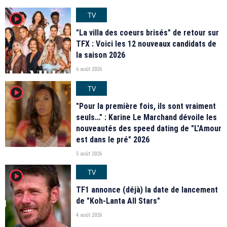
TV
player2
"La villa des coeurs brisés" de retour sur
TFX : Voici les 12 nouveaux candidats de
la saison 2026
6 août 2026
TV
player2
"Pour la première fois, ils sont vraiment
seuls…" : Karine Le Marchand dévoile les
nouveautés des speed dating de "L'Amour
est dans le pré" 2026
5 août 2026
TV
player2
TF1 annonce (déjà) la date de lancement
de "Koh-Lanta All Stars"
4 août 2026