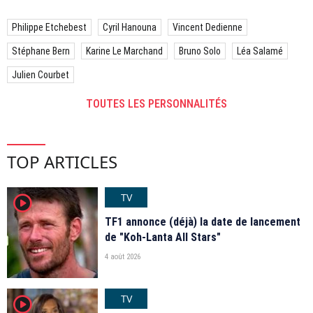
Philippe Etchebest
Cyril Hanouna
Vincent Dedienne
Stéphane Bern
Karine Le Marchand
Bruno Solo
Léa Salamé
Julien Courbet
TOUTES LES PERSONNALITÉS
TOP ARTICLES
TV
player2
TF1 annonce (déjà) la date de lancement
de "Koh-Lanta All Stars"
4 août 2026
TV
player2