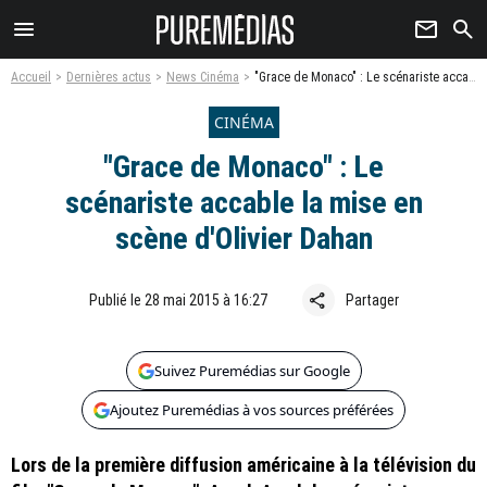
menu
newsletter
search
Accueil
Dernières actus
News Cinéma
"Grace de Monaco" : Le scénariste accable la mise en scène d'Olivier Dahan
CINÉMA
"Grace de Monaco" : Le
scénariste accable la mise en
scène d'Olivier Dahan
share
Publié le 28 mai 2015 à 16:27
Partager
Suivez Puremédias sur Google
Ajoutez Puremédias à vos sources préférées
Lors de la première diffusion américaine à la télévision du