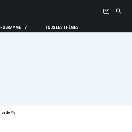
newsletter
search
PROGRAMME TV
TOUS LES THÈMES
u jeu de M6