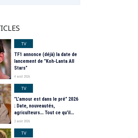
ICLES
TV
TF1 annonce (déjà) la date de
lancement de "Koh-Lanta All
Stars"
4 août 2026
TV
"L'amour est dans le pré" 2026
: Date, nouveautés,
agriculteurs… Tout ce qu'il
faut savoir sur la saison 21 du
2 août 2026
programme de M6
TV