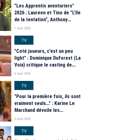
"Les Apprentis aventuriers"
2026 : Laureen et Tino de "L'île
de la tentation", Anthony
Matéo, Jade Leboeuf... Le
1 août 2026
casting complet de la saison 9
de la télé-réalité de W9
TV
"Coté joueurs, c’est un peu
light" : Dominique Duforest (La
Voix) critique le casting de
"Secret Story" 2026
6 août 2026
TV
"Pour la première fois, ils sont
vraiment seuls…" : Karine Le
Marchand dévoile les
nouveautés des speed dating
5 août 2026
de "L'Amour est dans le pré"
2026
TV