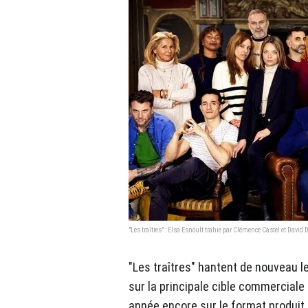
"Les traîtres" : Elsa Esnoult trahie par Clémence Castel et David 
"Les traîtres" hantent de nouveau l
sur la principale cible commerciale
année encore sur le format produit 