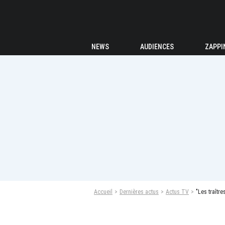
NEWS
AUDIENCES
ZAPPI
Accueil
Dernières actus
Actus TV
"Les traître