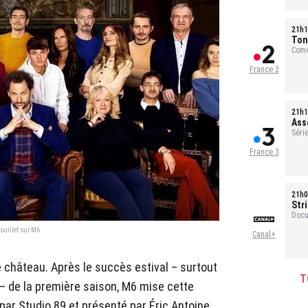
21h1
Ton
Comé
France 2
21h1
Ass
Série
France 3
21h0
Str
Docu
Douillet sur M6
Canal+
e château. Après le succès estival – surtout
T
 – de la première saison, M6 mise cette
par Studio 89 et présenté par Éric Antoine.