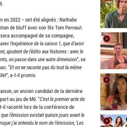
9.
n en 2022 – ont été alignés : Nathalie
tion de bluff avec son fils Tom Pernaut.
il sera accompagné de sa compagne,
player2
 avec l'expérience de la saison 1, que d'avoir
, ajoutent de l'édito aux histoires : avec le
nts, on passe dans une autre dimension
", se
ac. "
Et on ne raconte pas du tout la même
llet
", a-t-il promis.
player2
saison, un ancien candidat de la dernière
part au jeu de M6. "
C'est le premier acte de
-t-il raconté lors de la conférence de
que l'émission existait quinze jours avant le
player2
rsque j'ai entendu le nom de l'émission, 'Les