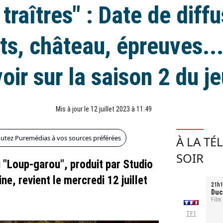
 traîtres" : Date de diffu
s, château, épreuves...
voir sur la saison 2 du j
Mis à jour le 12 juillet 2023 à 11:49
outez Puremédias à vos sources préférées
À LA TÉ
SOIR
 "Loup-garou", produit par Studio
ne, revient le mercredi 12 juillet
21h1
Duc
Film
TF1