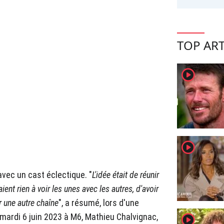
TOP ART
player2
player2
avec un cast éclectique. "
L'idée était de réunir
nt rien à voir les unes avec les autres, d'avoir
r une autre chaîne
", a résumé, lors d'une
mardi 6 juin 2023 à M6, Mathieu Chalvignac,
player2