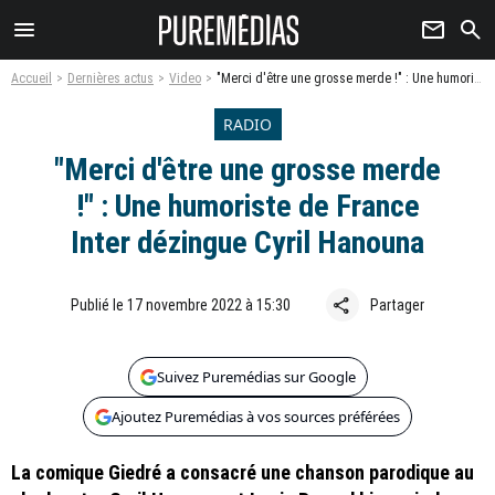
menu
newsletter
search
Accueil
Dernières actus
Video
"Merci d'être une grosse merde !" : Une humoriste de France Inter dézingue Cyril Hanouna
RADIO
"Merci d'être une grosse merde
!" : Une humoriste de France
Inter dézingue Cyril Hanouna
share
Publié le 17 novembre 2022 à 15:30
Partager
Suivez Puremédias sur Google
Ajoutez Puremédias à vos sources préférées
La comique Giedré a consacré une chanson parodique au