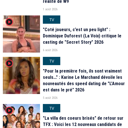
réalité de W9
1 août 2026
TV
player2
"Coté joueurs, c’est un peu light" :
Dominique Duforest (La Voix) critique le
casting de "Secret Story" 2026
6 août 2026
TV
player2
"Pour la première fois, ils sont vraiment
seuls…" : Karine Le Marchand dévoile les
nouveautés des speed dating de "L'Amour
est dans le pré" 2026
5 août 2026
TV
player2
"La villa des coeurs brisés" de retour sur
TFX : Voici les 12 nouveaux candidats de