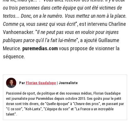
ou trois personnes dans cette équipe qui ont été victimes de
textos... Donc, on a le numéro. Vous mettez un nom à la place.
Comme ça, vous savez qui vous écrit
", est intervenu Charline
Vanhoenacker. "
Il ne peut pas vous en vouloir pour injures
publiques parce qu'il l'a fait lui-même
", a ajouté Guillaume
Meurice.
puremedias.com
vous propose de visionner la
séquence.
Par
Florian Guadalupe
|
Journaliste
Passionné de sport, de politique et des nouveaux médias, Florian Guadalupe
est journaliste pour Puremédias depuis octobre 2015. Ses goûts pour le petit
écran sont très divers, de "Quelle époque" à "L'heure des pros", en passant par
"C ce soir", "Koh-Lanta", "L'équipe du soir" et "La France a un incroyable
talent".