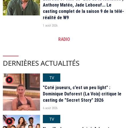
Anthony Matéo, Jade Leboeuf... Le
casting complet de la saison 9 de la télé-
réalité de W9
1 août 2026
RADIO
DERNIÈRES ACTUALITÉS
TV
player2
"Coté joueurs, c’est un peu light" :
Dominique Duforest (La Voix) critique le
casting de "Secret Story" 2026
6 août 2026
TV
player2