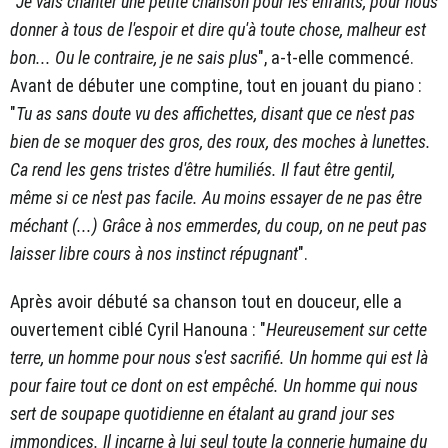
"
Je vais chanter une petite chanson pour les enfants, pour nous
donner à tous de l'espoir et dire qu'à toute chose, malheur est
bon... Ou le contraire, je ne sais plus
", a-t-elle commencé.
Avant de débuter une comptine, tout en jouant du piano :
"
Tu as sans doute vu des affichettes, disant que ce n'est pas
bien de se moquer des gros, des roux, des moches à lunettes.
Ca rend les gens tristes d'être humiliés. Il faut être gentil,
même si ce n'est pas facile. Au moins essayer de ne pas être
méchant (...) Grâce à nos emmerdes, du coup, on ne peut pas
laisser libre cours à nos instinct répugnant
".
Après avoir débuté sa chanson tout en douceur, elle a
ouvertement ciblé Cyril Hanouna : "
Heureusement sur cette
terre, un homme pour nous s'est sacrifié. Un homme qui est là
pour faire tout ce dont on est empêché. Un homme qui nous
sert de soupape quotidienne en étalant au grand jour ses
immondices. Il incarne à lui seul toute la connerie humaine du