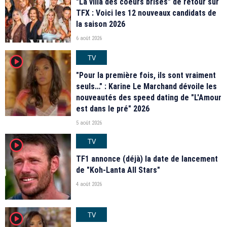
"La villa des coeurs brisés" de retour sur
TFX : Voici les 12 nouveaux candidats de
la saison 2026
6 août 2026
TV
player2
"Pour la première fois, ils sont vraiment
seuls…" : Karine Le Marchand dévoile les
nouveautés des speed dating de "L'Amour
est dans le pré" 2026
5 août 2026
TV
player2
TF1 annonce (déjà) la date de lancement
de "Koh-Lanta All Stars"
4 août 2026
TV
player2