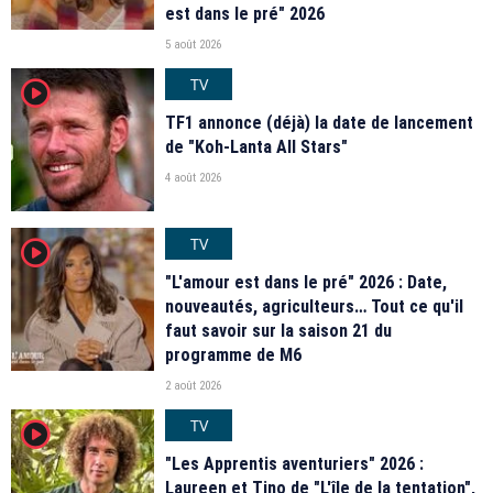
est dans le pré" 2026
5 août 2026
TV
player2
TF1 annonce (déjà) la date de lancement
de "Koh-Lanta All Stars"
4 août 2026
TV
player2
"L'amour est dans le pré" 2026 : Date,
nouveautés, agriculteurs… Tout ce qu'il
faut savoir sur la saison 21 du
programme de M6
2 août 2026
TV
player2
"Les Apprentis aventuriers" 2026 :
Laureen et Tino de "L'île de la tentation",