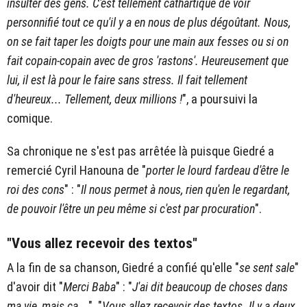
insulter des gens. C'est tellement cathartique de voir
personnifié tout ce qu'il y a en nous de plus dégoûtant. Nous,
on se fait taper les doigts pour une main aux fesses ou si on
fait copain-copain avec de gros 'rastons'. Heureusement que
lui, il est là pour le faire sans stress. Il fait tellement
d'heureux... Tellement, deux millions !
", a poursuivi la
comique.
Sa chronique ne s'est pas arrêtée là puisque Giedré a
remercié Cyril Hanouna de "
porter le lourd fardeau d'être le
roi des cons
" : "
Il nous permet à nous, rien qu'en le regardant,
de pouvoir l'être un peu même si c'est par procuration
".
"Vous allez recevoir des textos"
A la fin de sa chanson, Giedré a confié qu'elle "
se sent sale
"
d'avoir dit "
Merci Baba
" : "
J'ai dit beaucoup de choses dans
ma vie, mais ça...
". "
Vous allez recevoir des textos. Il y a deux