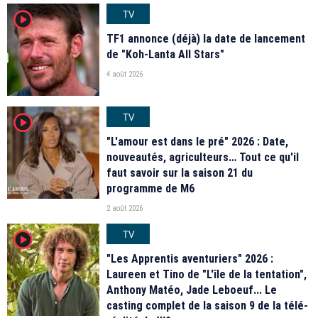
TV
player2
TF1 annonce (déjà) la date de lancement
de "Koh-Lanta All Stars"
4 août 2026
TV
player2
"L'amour est dans le pré" 2026 : Date,
nouveautés, agriculteurs… Tout ce qu'il
faut savoir sur la saison 21 du
programme de M6
2 août 2026
TV
player2
"Les Apprentis aventuriers" 2026 :
Laureen et Tino de "L'île de la tentation",
Anthony Matéo, Jade Leboeuf... Le
casting complet de la saison 9 de la télé-