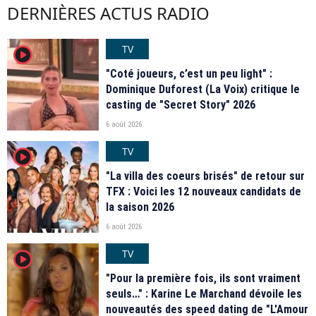
DERNIÈRES ACTUS RADIO
TV
player2
"Coté joueurs, c’est un peu light" :
Dominique Duforest (La Voix) critique le
casting de "Secret Story" 2026
6 août 2026
TV
player2
"La villa des coeurs brisés" de retour sur
TFX : Voici les 12 nouveaux candidats de
la saison 2026
6 août 2026
TV
player2
"Pour la première fois, ils sont vraiment
seuls…" : Karine Le Marchand dévoile les
nouveautés des speed dating de "L'Amour