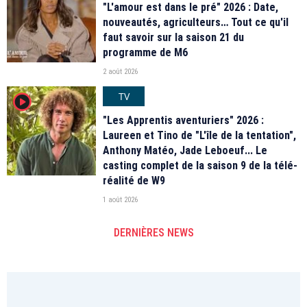
"L'amour est dans le pré" 2026 : Date,
nouveautés, agriculteurs… Tout ce qu'il
faut savoir sur la saison 21 du
programme de M6
2 août 2026
TV
player2
"Les Apprentis aventuriers" 2026 :
Laureen et Tino de "L'île de la tentation",
Anthony Matéo, Jade Leboeuf... Le
casting complet de la saison 9 de la télé-
réalité de W9
1 août 2026
DERNIÈRES NEWS